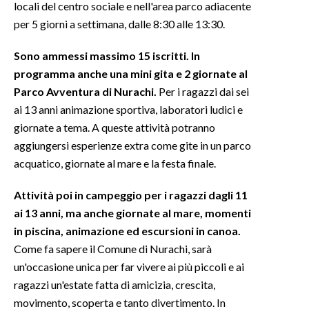
locali del centro sociale e nell'area parco adiacente
per 5 giorni a settimana, dalle 8:30 alle 13:30.
INFO AZIENDE
ABBONATI
Sono ammessi massimo 15 iscritti. In
programma anche una mini gita e 2 giornate al
ANNUNCI
Parco Avventura di Nurachi.
Per i ragazzi dai sei
NECROLOGI
ai 13 anni animazione sportiva, laboratori ludici e
PUBBLICITÀ
giornate a tema. A queste attività potranno
SPIAGGE
aggiungersi esperienze extra come gite in un parco
STORE
acquatico, giornate al mare e la festa finale.
Attività poi in campeggio per i ragazzi dagli 11
ai 13 anni, ma anche giornate al mare, momenti
in piscina, animazione ed escursioni in canoa.
Come fa sapere il Comune di Nurachi, sarà
un'occasione unica per far vivere ai più piccoli e ai
ragazzi un'estate fatta di amicizia, crescita,
movimento, scoperta e tanto divertimento. In