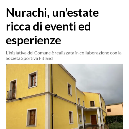
MEDIO CAMPIDANO
Nurachi, un'estate
ORISTANO E PROVINCIA
SASSARI E PROVINCIA
ricca di eventi ed
GALLURA
esperienze
NUORO E PROVINCIA
OGLIASTRA
L'iniziativa del Comune è realizzata in collaborazione con la
AGENDA
Società Sportiva Fitland
CRONACA
ITALIA
MONDO
POLITICA
ECONOMIA
SERVIZI ALLE IMPRESE