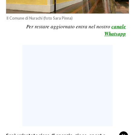
LAVORO
BANDI
Il Comune di Nurachi (foto Sara Pinna)
Per restare aggiornato entra nel nostro
canale
SPORT IN SARDEGNA
Whatsapp
SPORT
RISULTATI E CLASSIFICHE
CALCIO
CALCIO REGIONALE
BASKET
VOLLEY
MOTORI
TENNIS
ALTRI SPORT
CULTURA