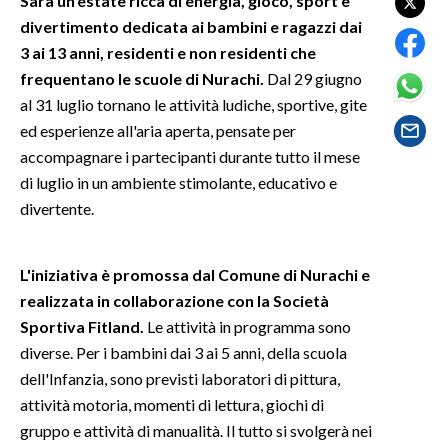
Sarà un'estate ricca di energia, gioco, sport e
divertimento dedicata ai bambini e ragazzi dai
SPETTACOLI
3 ai 13 anni, residenti e non residenti che
frequentano le scuole di Nurachi.
Dal 29 giugno
GOSSIP
al 31 luglio tornano le attività ludiche, sportive, gite
ed esperienze all'aria aperta, pensate per
SALUTE
accompagnare i partecipanti durante tutto il mese
di luglio in un ambiente stimolante, educativo e
SARDEGNA TURISMO
divertente.
SARDI NEL MONDO
NOTIZIE
L'iniziativa è promossa dal Comune di Nurachi e
EVENTI
realizzata in collaborazione con la Società
Sportiva Fitland.
Le attività in programma sono
#CARAUNIONE
diverse. Per i bambini dai 3 ai 5 anni, della scuola
dell'Infanzia, sono previsti laboratori di pittura,
3 MINUTI CON
attività motoria, momenti di lettura, giochi di
gruppo e attività di manualità. Il tutto si svolgerà nei
INSULARITÀ