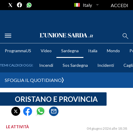
Italy
ACCEDI
METEO
ProgrammaUS
Video
Sardegna
Italia
Mondo
Po
COMUNI AL VOTO
Incendi
Sos Sardegna
Incidenti
Cagli
TEMI CALDI DI OGGI:
VIDEO
SFOGLIA IL QUOTIDIANO
FOTO
ORISTANO E PROVINCIA
CRONACA SARDEGNA
CAGLIARI
PROVINCIA DI CAGLIARI
SULCIS IGLESIENTE
LE ATTIVITÀ
04 giugno 2026 alle 18:38