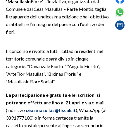
“MasullasInFiore”
. L’iniziativa, organizzata dal
Comune e dal Ceas Masullas – Parte Montis, taglia
SPETTACOLI
il traguardo dell’undicesima edizione e ha l’obiettivo
di abbellire l’immagine del paese con l’utilizzo dei
GOSSIP
fiori.
SALUTE
Il concorso è rivolto a tutti i cittadini residenti nel
SARDEGNA TURISMO
territorio comunale e sarà diviso in cinque
categorie: “Davanzale Fiorito”, “Angolo Fiorito”,
SARDI NEL MONDO
“ArteFlor Masullas”, “Bixinau Froriu” e
NOTIZIE
“MasullasInFiore Social”.
EVENTI
La partecipazione è gratuita e le iscrizioni si
#CARAUNIONE
potranno effettuare fino al 21 aprile
via e-mail
(indirizzo
ceasmasullas@tiscali.it
), WhatsApp (al
3 MINUTI CON
3891777100) o in forma cartacea tramite la
cassetta postale presente all’ingresso secondario
INSULARITÀ