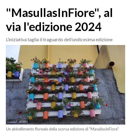
MEDIO CAMPIDANO
"MasullasInFiore", al
ORISTANO E PROVINCIA
SASSARI E PROVINCIA
via l'edizione 2024
GALLURA
NUORO E PROVINCIA
L’iniziativa taglia il traguardo dell’undicesima edizione
OGLIASTRA
AGENDA
CRONACA
ITALIA
MONDO
POLITICA
ECONOMIA
Un abbellimento floreale della scorsa edizione di "MasullasInFiore"
SERVIZI ALLE IMPRESE