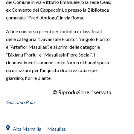
del Comune in via Vittorio Emanuele, o la sede Ceas,
ex Convento dei Cappuccini, o presso la Biblioteca
INFO AZIENDE
comunale “Predi Antiogu”, in via Roma.
ABBONATI
A fine concorso premi per i primi tre classificati
ANNUNCI
delle categoria “Davanzale Fiorito”, “Angolo Fiorito”
NECROLOGI
e “Arteflor Masullas”, e ai primi delle categorie
PUBBLICITÀ
“Bixianu Froriu” e “MasullasInFiore Social”. I
SPIAGGE
riconoscimenti saranno sotto forma di buoni spesa
STORE
da utilizzare per l’acquisto di attrezzature per
giardino, fiori e piante.
© Riproduzione riservata
Giacomo Pala
Alta Marmilla
Masullas