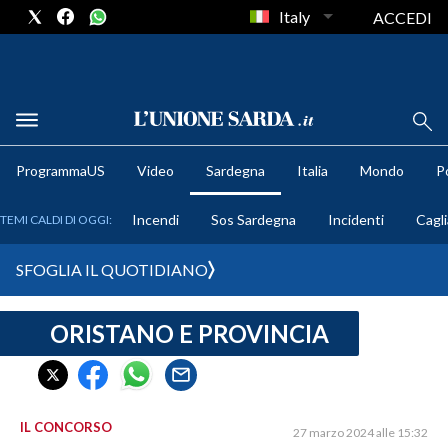
Italy
ACCEDI
METEO
ProgrammaUS
Video
Sardegna
Italia
Mondo
Po
COMUNI AL VOTO
Incendi
Sos Sardegna
Incidenti
Cagli
TEMI CALDI DI OGGI:
VIDEO
SFOGLIA IL QUOTIDIANO
FOTO
ORISTANO E PROVINCIA
CRONACA SARDEGNA
CAGLIARI
PROVINCIA DI CAGLIARI
SULCIS IGLESIENTE
IL CONCORSO
27 marzo 2024 alle 15:32