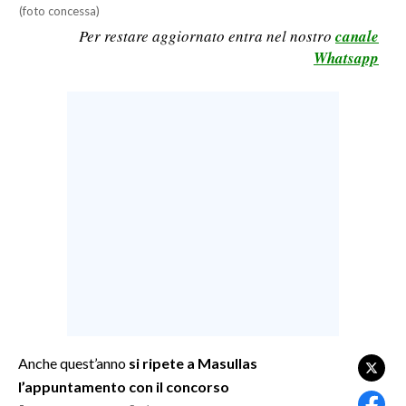
(foto concessa)
LAVORO
Per restare aggiornato entra nel nostro
canale
BANDI
Whatsapp
SPORT IN SARDEGNA
SPORT
RISULTATI E CLASSIFICHE
CALCIO
CALCIO REGIONALE
BASKET
VOLLEY
MOTORI
TENNIS
ALTRI SPORT
Anche quest’anno
si ripete a Masullas
l’appuntamento con il concorso
CULTURA