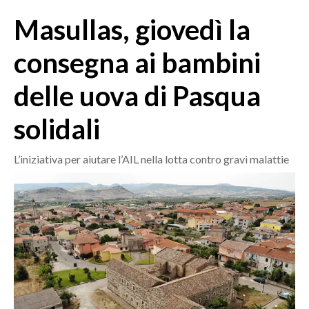
MEDIO CAMPIDANO
Masullas, giovedì la
ORISTANO E PROVINCIA
SASSARI E PROVINCIA
consegna ai bambini
GALLURA
delle uova di Pasqua
NUORO E PROVINCIA
OGLIASTRA
solidali
AGENDA
L’iniziativa per aiutare l’AIL nella lotta contro gravi malattie
CRONACA
ITALIA
MONDO
POLITICA
ECONOMIA
SERVIZI ALLE IMPRESE