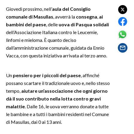
Giovedì prossimo, nell’
aula del Consiglio
SPETTACOLI
comunale di Masullas
, avverrà la
consegna
,
ai
bambini del paese
, delle
uova di Pasqua solidali
GOSSIP
dell’Associazione Italiana contro le Leucemie,
linfomi e mieloma. È quanto deciso
SALUTE
dall’amministrazione comunale, guidata da Ennio
Vacca, con questa iniziativa arrivata al terzo anno.
SARDEGNA TURISMO
SARDI NEL MONDO
Un
pensiero per i piccoli del paese
, affinché
NOTIZIE
possano scartare il tradizionale uovo e, nello stesso
EVENTI
tempo,
aiutare un’associazione che ogni giorno
dà il suo contributo nella lotta contro gravi
#CARAUNIONE
malattie
. Dalle 16, le uova verranno donate a tutte
le bambine e a tutti i bambini residenti nel Comune
3 MINUTI CON
di Masullas, dai 0 ai 13 anni.
INSULARITÀ