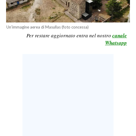
LAVORO
BANDI
Un'immagine aerea di Masullas (foto concessa)
SPORT IN SARDEGNA
Per restare aggiornato entra nel nostro
canale
Whatsapp
SPORT
RISULTATI E CLASSIFICHE
CALCIO
CALCIO REGIONALE
BASKET
VOLLEY
MOTORI
TENNIS
ALTRI SPORT
CULTURA