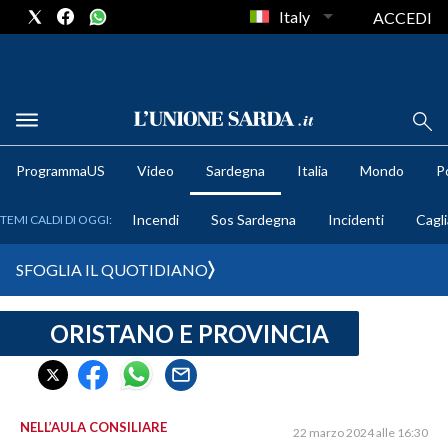
Italy
ACCEDI
METEO
ProgrammaUS
Video
Sardegna
Italia
Mondo
Po
COMUNI AL VOTO
Incendi
Sos Sardegna
Incidenti
Cagli
TEMI CALDI DI OGGI:
VIDEO
SFOGLIA IL QUOTIDIANO
FOTO
ORISTANO E PROVINCIA
CRONACA SARDEGNA
CAGLIARI
PROVINCIA DI CAGLIARI
SULCIS IGLESIENTE
NELL’AULA CONSILIARE
22 marzo 2024 alle 16:30