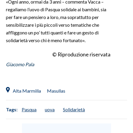
«Ogni anno, ormai da 3 anni – commenta Vacca –
regaliamo l’uovo di Pasqua solidale ai bambini, sia
INFO AZIENDE
per fare un pensiero a loro, ma soprattutto per
ABBONATI
sensibilizzare i più piccoli verso tematiche che
ANNUNCI
affliggono un po’ tutti quanti e fare un gesto di
solidarietà verso chi è meno fortunato».
NECROLOGI
PUBBLICITÀ
© Riproduzione riservata
SPIAGGE
Giacomo Pala
STORE
Alta Marmilla
Masullas
Tags:
Pasqua
uova
Solidarietà