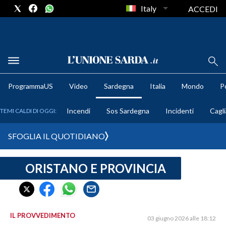
Italy
ACCEDI
METEO
ProgrammaUS
Video
Sardegna
Italia
Mondo
Po
COMUNI AL VOTO
Incendi
Sos Sardegna
Incidenti
Cagli
TEMI CALDI DI OGGI:
VIDEO
SFOGLIA IL QUOTIDIANO
FOTO
ORISTANO E PROVINCIA
CRONACA SARDEGNA
CAGLIARI
PROVINCIA DI CAGLIARI
SULCIS IGLESIENTE
IL PROVVEDIMENTO
03 giugno 2026 alle 18:12