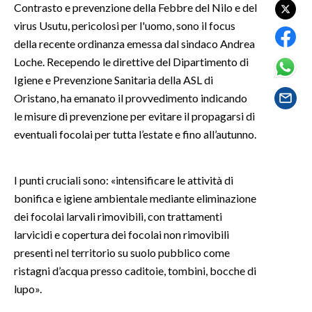
Contrasto e prevenzione della Febbre del Nilo e del
virus Usutu, pericolosi per l'uomo, sono il focus
SPETTACOLI
della recente ordinanza emessa dal sindaco Andrea
Loche. Recependo le direttive del Dipartimento di
GOSSIP
Igiene e Prevenzione Sanitaria della ASL di
Oristano, ha emanato il provvedimento indicando
SALUTE
le misure di prevenzione per evitare il propagarsi di
SARDEGNA TURISMO
eventuali focolai per tutta l’estate e fino all’autunno.
SARDI NEL MONDO
I punti cruciali sono: «intensificare le attività di
NOTIZIE
bonifica e igiene ambientale mediante eliminazione
EVENTI
dei focolai larvali rimovibili, con trattamenti
larvicidi e copertura dei focolai non rimovibili
#CARAUNIONE
presenti nel territorio su suolo pubblico come
ristagni d’acqua presso caditoie, tombini, bocche di
3 MINUTI CON
lupo».
INSULARITÀ