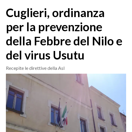
MEDIO CAMPIDANO
Cuglieri, ordinanza
ORISTANO E PROVINCIA
SASSARI E PROVINCIA
per la prevenzione
GALLURA
della Febbre del Nilo e
NUORO E PROVINCIA
OGLIASTRA
del virus Usutu
AGENDA
Recepite le direttive della Asl
CRONACA
ITALIA
MONDO
POLITICA
ECONOMIA
SERVIZI ALLE IMPRESE