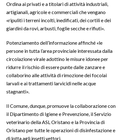
Ordina ai privati e a titolari di attività industriali,
artigianali, agricole e commerciali che vengano
INFO AZIENDE
«ripuliti i terreni incolti, inedificati, dei cortili e dei
ABBONATI
giardini da rovi, arbusti, foglie secche e rifiuti».
ANNUNCI
Potenziamento dell’informazione affinché «le
NECROLOGI
persone in tutta l’area provinciale interessata dalla
PUBBLICITÀ
circolazione virale adottino le misure idonee per
SPIAGGE
ridurre il rischio di essere punte dalle zanzare e
STORE
collaborino alle attività di rimozione dei focolai
larvali e ai trattamenti larvicidi nelle acque
stagnanti».
Il Comune, dunque, promuove la collaborazione con
il Dipartimento di Igiene e Prevenzione, il Servizio
veterinario della ASL Oristano e la Provincia di
Oristano per tutte le operazioni di disinfestazione e
di lotta agli insetti vettori.