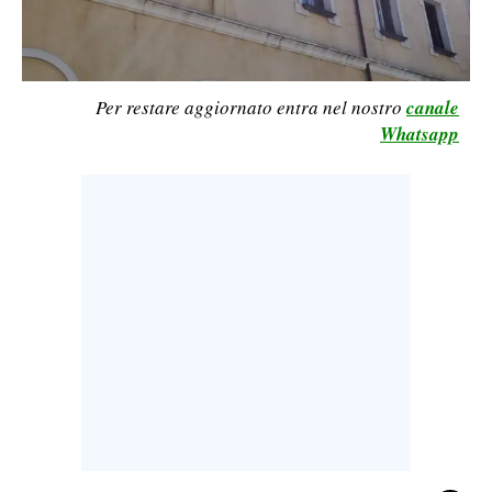
LAVORO
BANDI
Per restare aggiornato entra nel nostro
canale
SPORT IN SARDEGNA
Whatsapp
SPORT
RISULTATI E CLASSIFICHE
CALCIO
CALCIO REGIONALE
BASKET
VOLLEY
MOTORI
TENNIS
ALTRI SPORT
CULTURA