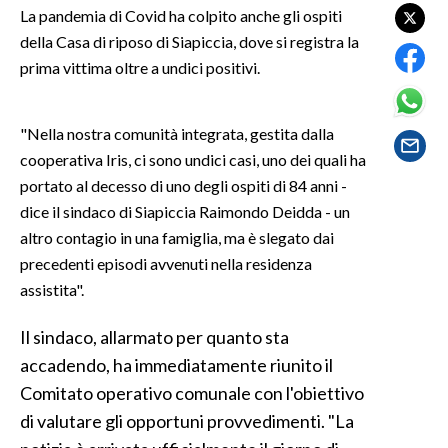
La pandemia di Covid ha colpito anche gli ospiti
della Casa di riposo di Siapiccia, dove si registra la
SPETTACOLI
prima vittima oltre a undici positivi.
GOSSIP
"Nella nostra comunità integrata, gestita dalla
SALUTE
cooperativa Iris, ci sono undici casi, uno dei quali ha
portato al decesso di uno degli ospiti di 84 anni -
SARDEGNA TURISMO
dice il sindaco di Siapiccia Raimondo Deidda - un
SARDI NEL MONDO
altro contagio in una famiglia, ma è slegato dai
precedenti episodi avvenuti nella residenza
NOTIZIE
assistita".
EVENTI
Il sindaco, allarmato per quanto sta
#CARAUNIONE
accadendo, ha immediatamente riunito il
Comitato operativo comunale con l'obiettivo
3 MINUTI CON
di valutare gli opportuni provvedimenti. "La
INSULARITÀ