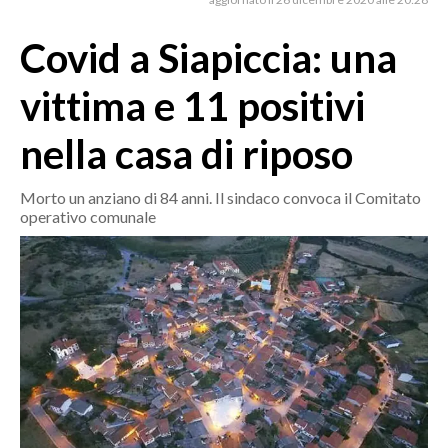
MEDIO CAMPIDANO
ORISTANO E PROVINCIA
Covid a Siapiccia: una
SASSARI E PROVINCIA
vittima e 11 positivi
GALLURA
NUORO E PROVINCIA
nella casa di riposo
OGLIASTRA
AGENDA
Morto un anziano di 84 anni. Il sindaco convoca il Comitato
operativo comunale
CRONACA
ITALIA
MONDO
POLITICA
ECONOMIA
SERVIZI ALLE IMPRESE