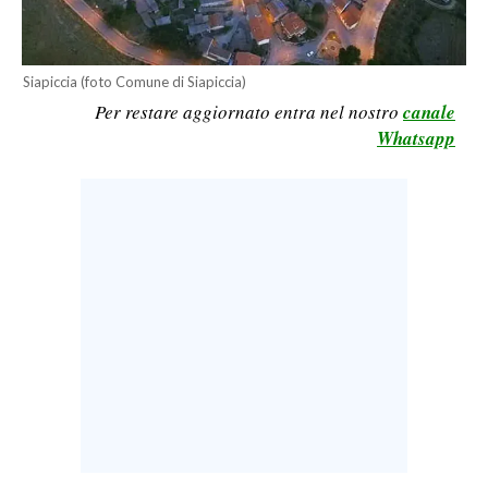
LAVORO
BANDI
Siapiccia (foto Comune di Siapiccia)
Per restare aggiornato entra nel nostro
canale
SPORT IN SARDEGNA
Whatsapp
SPORT
RISULTATI E CLASSIFICHE
CALCIO
CALCIO REGIONALE
BASKET
VOLLEY
MOTORI
TENNIS
ALTRI SPORT
CULTURA