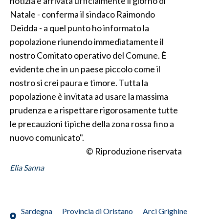
notizia è arrivata ufficialmente il giorno di
Natale - conferma il sindaco Raimondo
INFO AZIENDE
Deidda - a quel punto ho informato la
ABBONATI
popolazione riunendo immediatamente il
ANNUNCI
nostro Comitato operativo del Comune. È
NECROLOGI
evidente che in un paese piccolo come il
PUBBLICITÀ
nostro si crei paura e timore. Tutta la
popolazione è invitata ad usare la massima
SPIAGGE
prudenza e a rispettare rigorosamente tutte
STORE
le precauzioni tipiche della zona rossa fino a
nuovo comunicato".
© Riproduzione riservata
Elia Sanna
Sardegna
Provincia di Oristano
Arci Grighine