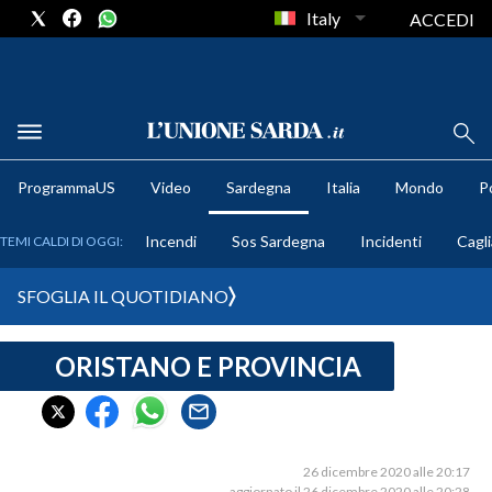
Italy
ACCEDI
METEO
ProgrammaUS
Video
Sardegna
Italia
Mondo
Po
COMUNI AL VOTO
Incendi
Sos Sardegna
Incidenti
Cagli
TEMI CALDI DI OGGI:
VIDEO
SFOGLIA IL QUOTIDIANO
FOTO
ORISTANO E PROVINCIA
CRONACA SARDEGNA
CAGLIARI
PROVINCIA DI CAGLIARI
SULCIS IGLESIENTE
26 dicembre 2020 alle 20:17
aggiornato il 26 dicembre 2020 alle 20:28