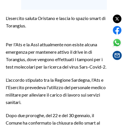
SPETTACOLI
L'esercito saluta Oristano e lascia lo spazio smart di
Torangius.
GOSSIP
SALUTE
Per l'Ats e la Assl attualmente non esiste alcuna
emergenza per mantenere attivo il drive in di
SARDEGNA TURISMO
Torangius, dove vengono effettuati i tamponi per i
test molecolari per la ricerca del virus Sars-Covid-2.
SARDI NEL MONDO
NOTIZIE
L'accordo stipulato tra la Regione Sardegna, l'Ats e
EVENTI
l'Esercito prevedeva l'utilizzo del personale medico
militare per alleviare il carico di lavoro sui servizi
#CARAUNIONE
sanitari.
3 MINUTI CON
Dopo due proroghe, del 22 e del 30 gennaio, il
Comune ha confermato la chiusura dello smart al
INSULARITÀ