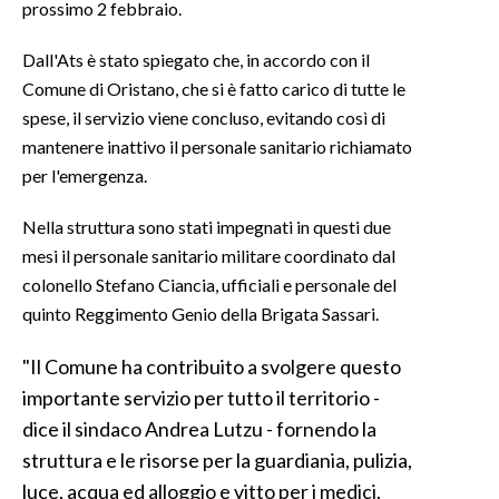
prossimo 2 febbraio.
INFO AZIENDE
Dall'Ats è stato spiegato che, in accordo con il
ABBONATI
Comune di Oristano, che si è fatto carico di tutte le
spese, il servizio viene concluso, evitando così di
ANNUNCI
mantenere inattivo il personale sanitario richiamato
NECROLOGI
per l'emergenza.
PUBBLICITÀ
SPIAGGE
Nella struttura sono stati impegnati in questi due
STORE
mesi il personale sanitario militare coordinato dal
colonello Stefano Ciancia, ufficiali e personale del
quinto Reggimento Genio della Brigata Sassari.
"Il Comune ha contribuito a svolgere questo
importante servizio per tutto il territorio -
dice il sindaco Andrea Lutzu - fornendo la
struttura e le risorse per la guardiania, pulizia,
luce, acqua ed alloggio e vitto per i medici.