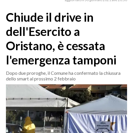
MEDIO CAMPIDANO
ORISTANO E PROVINCIA
Chiude il drive in
SASSARI E PROVINCIA
dell'Esercito a
GALLURA
NUORO E PROVINCIA
Oristano, è cessata
OGLIASTRA
l'emergenza tamponi
AGENDA
CRONACA
Dopo due proroghe, il Comune ha confermato la chiusura
dello smart al prossimo 2 febbraio
ITALIA
MONDO
POLITICA
ECONOMIA
SERVIZI ALLE IMPRESE