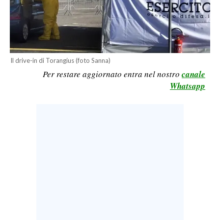
LAVORO
BANDI
SPORT IN SARDEGNA
Il drive-in di Torangius (foto Sanna)
Per restare aggiornato entra nel nostro
canale
SPORT
Whatsapp
RISULTATI E CLASSIFICHE
CALCIO
CALCIO REGIONALE
BASKET
VOLLEY
MOTORI
TENNIS
ALTRI SPORT
CULTURA