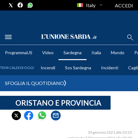
Italy
ACCEDI
METEO
ProgrammaUS
Video
Sardegna
Italia
Mondo
Po
COMUNI AL VOTO
Incendi
Sos Sardegna
Incidenti
Cagli
TEMI CALDI DI OGGI:
VIDEO
SFOGLIA IL QUOTIDIANO
FOTO
ORISTANO E PROVINCIA
CRONACA SARDEGNA
CAGLIARI
PROVINCIA DI CAGLIARI
SULCIS IGLESIENTE
30 gennaio 2021 alle 20:23
aggiornato il 30 gennaio 2021 alle 20:30