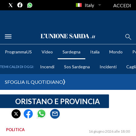
Italy
ACCEDI
METEO
ProgrammaUS
Video
Sardegna
Italia
Mondo
Po
COMUNI AL VOTO
Incendi
Sos Sardegna
Incidenti
Cagli
TEMI CALDI DI OGGI:
VIDEO
SFOGLIA IL QUOTIDIANO
FOTO
ORISTANO E PROVINCIA
CRONACA SARDEGNA
CAGLIARI
PROVINCIA DI CAGLIARI
SULCIS IGLESIENTE
POLITICA
16 giugno 2026 alle 18:00