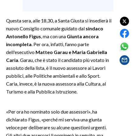
SPETTACOLI
Questa sera, alle 18,30, a Santa Giusta si insedierà il
GOSSIP
nuovo Consiglio comunale guidato dal
sindaco
Antonello Figus
, ma con una
Giunta ancora
SALUTE
incompleta
. Per ora, infatti, fanno parte
dell'esecutivo
Matteo Garau e Maria Gabriella
SARDEGNA TURISMO
Caria
. Garau, che è stato il candidato più votato in
assoluto della lista, è il nuovo assessore ai Lavori
SARDI NEL MONDO
pubblici, alle Politiche ambientali e allo Sport.
NOTIZIE
Caria, invece, è la nuova assessora alla Cultura, al
EVENTI
Turismo e alla Pubblica Istruzione.
#CARAUNIONE
«Per ora ho nominato solo due assessori», ha
dichiarato Figus, «perché mi serviva una giunta
3 MINUTI CON
veloce per deliberare su alcune questioni urgenti.
INSULARITÀ
Gli altri due assessori li nominerò in seguito, ma