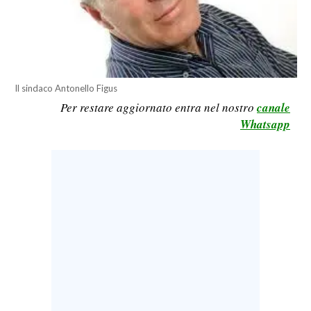
LAVORO
BANDI
SPORT IN SARDEGNA
Il sindaco Antonello Figus
Per restare aggiornato entra nel nostro
canale
SPORT
Whatsapp
RISULTATI E CLASSIFICHE
CALCIO
CALCIO REGIONALE
BASKET
VOLLEY
MOTORI
TENNIS
ALTRI SPORT
CULTURA