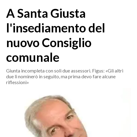
MEDIO CAMPIDANO
A Santa Giusta
ORISTANO E PROVINCIA
SASSARI E PROVINCIA
l'insediamento del
GALLURA
nuovo Consiglio
NUORO E PROVINCIA
OGLIASTRA
comunale
AGENDA
Giunta incompleta con soli due assessori. Figus: «Gli altri
CRONACA
due li nominerò in seguito, ma prima devo fare alcune
riflessioni»
ITALIA
MONDO
POLITICA
ECONOMIA
SERVIZI ALLE IMPRESE