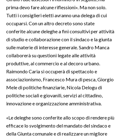
prima devo fare alcune riflessioni». Ma non solo.
INFO AZIENDE
Tutti i consiglieri eletti avranno una delega di cui
ABBONATI
occuparsi. Con un altro decreto sono state
conferite alcune deleghe a fini consultivi per attività
ANNUNCI
di studio e collaborazione con il sindaco e la giunta
NECROLOGI
sulle materie di interesse generale. Sandro Manca
PUBBLICITÀ
collaborerà su questioni legate alle attività
SPIAGGE
produttive, al commercio e al decoro urbano.
STORE
Raimondo Caria si occuperà di spettacolo e
associazionismo, Francesco Mura di pesca, Giorgio
Mele di politiche finanziarie, Nicola Delogu di
politiche sociali e giovanili, servizi al cittadino,
innovazione e organizzazione amministrativa.
«Le deleghe sono conferite allo scopo di rendere più
efficace lo svolgimento del mandato del sindaco e
della Giunta comunale e di realizzare un migliore