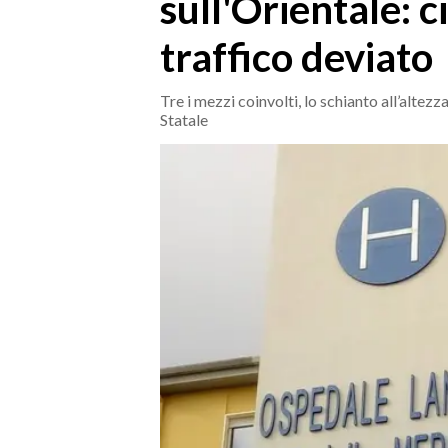
sull'Orientale: c
MEDIO CAMPIDANO
ORISTANO E PROVINCIA
traffico deviato
SASSARI E PROVINCIA
GALLURA
Tre i mezzi coinvolti, lo schianto all’altez
Statale
NUORO E PROVINCIA
OGLIASTRA
AGENDA
CRONACA
ITALIA
MONDO
POLITICA
ECONOMIA
SERVIZI ALLE IMPRESE