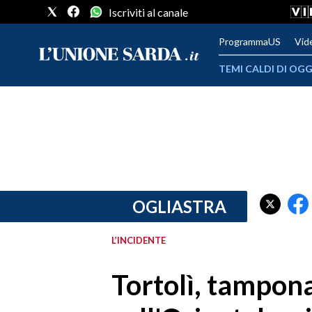
Iscriviti al canale
ProgrammaUS
Vid
TEMI CALDI DI OGG
METEO
COMUNI AL VOTO
VIDEO
FOTO
OGLIASTRA
CRONACA SARDEGNA
L’INCIDENTE
CAGLIARI
Tortolì, tampon
PROVINCIA DI CAGLIARI
SULCIS IGLESIENTE