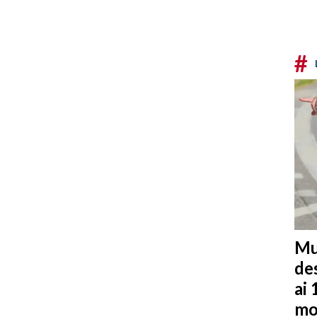
#
Mu
de
ai 
mo