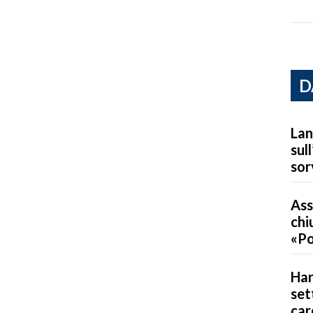
D
Lan
sul
sor
Ass
chi
«Po
Har
set
car