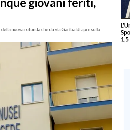
inque giovani feriti,
L’U
za della nuova rotonda che da via Garibaldi apre sulla
Spo
1,5