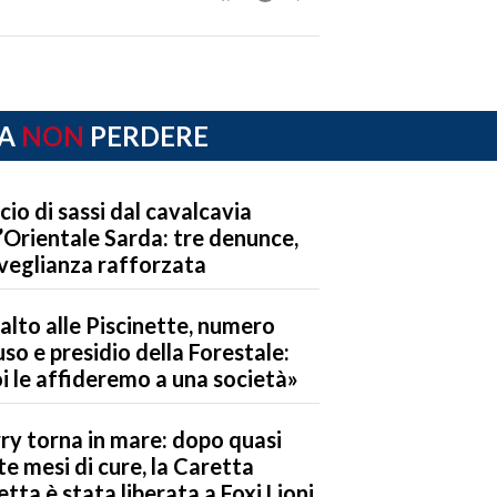
A
NON
PERDERE
cio di sassi dal cavalcavia
l’Orientale Sarda: tre denunce,
veglianza rafforzata
alto alle Piscinette, numero
uso e presidio della Forestale:
i le affideremo a una società»
ry torna in mare: dopo quasi
te mesi di cure, la Caretta
etta è stata liberata a Foxi Lioni