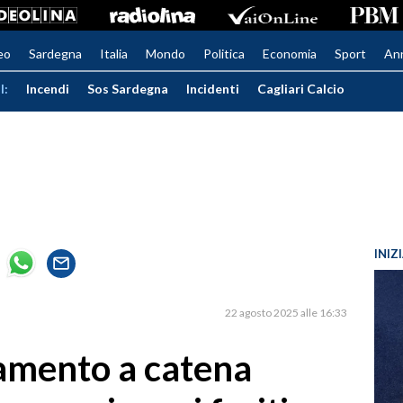
eo
Sardegna
Italia
Mondo
Politica
Economia
Sport
An
I:
Incendi
Sos Sardegna
Incidenti
Cagliari Calcio
INIZ
22 agosto 2025 alle 16:33
amento a catena