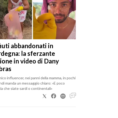
iuti abbandonati in
rdegna: la sferzante
ione in video di Dany
bras
mico influencer, nei panni della mamma, in pochi
ndi manda un messaggio chiaro: «E poco
a che siate sardi o continentali»