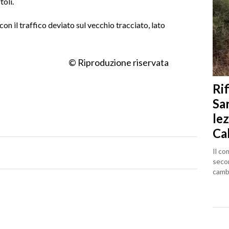
tolì.
t con il traffico deviato sul vecchio tracciato, lato
© Riproduzione riservata
Rif
Sa
lez
Ca
Il co
seco
cambi