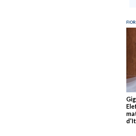
FIOR
Gig
Ele
mat
d’It