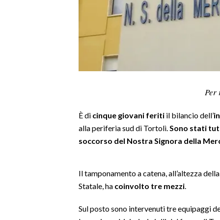
LAVORO
BANDI
SPORT IN SARDEGNA
SPORT
Per 
RISULTATI E CLASSIFICHE
CALCIO
È di
cinque giovani feriti
il bilancio dell’
i
CALCIO REGIONALE
alla periferia sud di Tortolì.
Sono stati tut
BASKET
soccorso del Nostra Signora della Merc
VOLLEY
MOTORI
Il tamponamento a catena, all’altezza della
TENNIS
Statale, ha
coinvolto tre mezzi
.
ALTRI SPORT
Sul posto sono intervenuti tre equipaggi del 
CULTURA