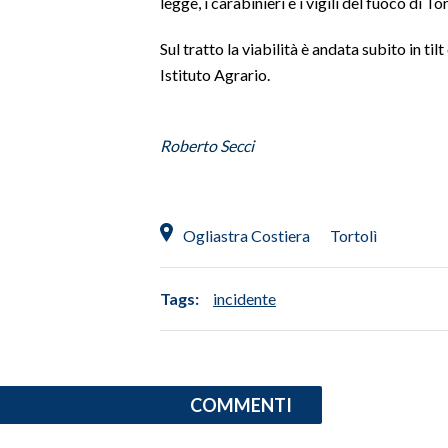
legge, i carabinieri e i vigili del fuoco di Tor
SPETTACOLI
Sul tratto la viabilità è andata subito in til
Istituto Agrario.
GOSSIP
SALUTE
Roberto Secci
SARDEGNA TURISMO
Ogliastra Costiera
Tortolì
SARDI NEL MONDO
NOTIZIE
Tags:
incidente
EVENTI
#CARAUNIONE
3 MINUTI CON
COMMENTI
INSULARITÀ