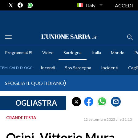
Italy
ACCEDI
METEO
ProgrammaUS
Video
Sardegna
Italia
Mondo
Po
COMUNI AL VOTO
Incendi
Sos Sardegna
Incidenti
Cagli
TEMI CALDI DI OGGI:
VIDEO
SFOGLIA IL QUOTIDIANO
FOTO
OGLIASTRA
CRONACA SARDEGNA
CAGLIARI
GRANDE FESTA
12 settembre 2025 alle 21:10
PROVINCIA DI CAGLIARI
SULCIS IGLESIENTE
Osini, Vittorio Mura