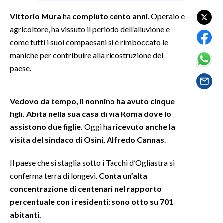
Vittorio Mura
ha
compiuto cento anni
. Operaio e
SPETTACOLI
agricoltore, ha vissuto il periodo dell’alluvione e
come tutti i suoi compaesani si è rimboccato le
GOSSIP
maniche per contribuire alla ricostruzione del
paese.
SALUTE
SARDEGNA TURISMO
Vedovo da tempo, il nonnino ha avuto cinque
figli. Abita nella sua casa di via Roma dove lo
SARDI NEL MONDO
assistono due figlie.
Oggi ha
ricevuto anche la
NOTIZIE
visita del sindaco di Osini, Alfredo Cannas
.
EVENTI
Il paese che si staglia sotto i Tacchi d’Ogliastra si
#CARAUNIONE
conferma terra di longevi.
Conta un’alta
concentrazione di centenari nel rapporto
3 MINUTI CON
percentuale con i residenti: sono otto su 701
abitanti.
INSULARITÀ