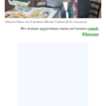
LAVORO
BANDI
Vittorio Mura con il sindaco Alfredo Cannas (foto concessa)
SPORT IN SARDEGNA
Per restare aggiornato entra nel nostro
canale
Whatsapp
SPORT
RISULTATI E CLASSIFICHE
CALCIO
CALCIO REGIONALE
BASKET
VOLLEY
MOTORI
TENNIS
ALTRI SPORT
CULTURA