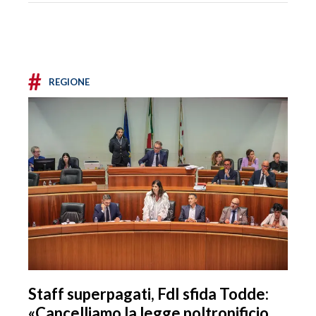
#
REGIONE
Staff superpagati, FdI sfida Todde:
«Cancelliamo la legge poltronificio