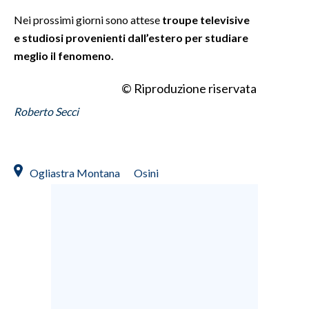
Nei prossimi giorni sono attese
troupe televisive
INFO AZIENDE
e studiosi provenienti dall’estero per studiare
ABBONATI
meglio il fenomeno.
ANNUNCI
© Riproduzione riservata
NECROLOGI
Roberto Secci
PUBBLICITÀ
SPIAGGE
STORE
Ogliastra Montana
Osini