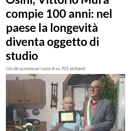
MEDIO CAMPIDANO
compie 100 anni: nel
ORISTANO E PROVINCIA
SASSARI E PROVINCIA
paese la longevità
GALLURA
diventa oggetto di
NUORO E PROVINCIA
OGLIASTRA
studio
AGENDA
Gli ultracentenari sono 8 su 701 abitanti
CRONACA
ITALIA
MONDO
POLITICA
ECONOMIA
SERVIZI ALLE IMPRESE