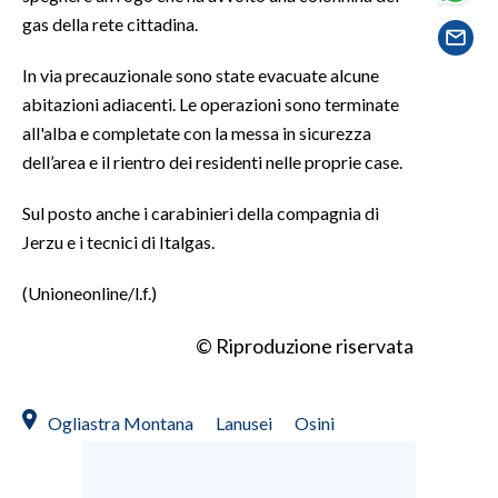
gas della rete cittadina.
SPETTACOLI
In via precauzionale sono state evacuate alcune
GOSSIP
abitazioni adiacenti. Le operazioni sono terminate
all'alba e completate con la messa in sicurezza
SALUTE
dell’area e il rientro dei residenti nelle proprie case.
SARDEGNA TURISMO
Sul posto anche i carabinieri della compagnia di
Jerzu e i tecnici di Italgas.
SARDI NEL MONDO
(Unioneonline/l.f.)
NOTIZIE
EVENTI
© Riproduzione riservata
#CARAUNIONE
Ogliastra Montana
Lanusei
Osini
3 MINUTI CON
INSULARITÀ