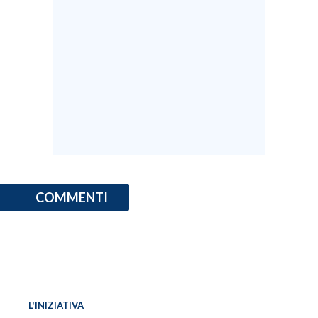
INFO AZIENDE
ABBONATI
ANNUNCI
NECROLOGI
PUBBLICITÀ
SPIAGGE
STORE
COMMENTI
L'INIZIATIVA