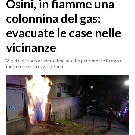
Osini, in fiamme una
MEDIO CAMPIDANO
ORISTANO E PROVINCIA
colonnina del gas:
SASSARI E PROVINCIA
evacuate le case nelle
GALLURA
NUORO E PROVINCIA
vicinanze
OGLIASTRA
AGENDA
Vigili del fuoco al lavoro fino all’alba per domare il rogo e
mettere in sicurezza la zona
CRONACA
ITALIA
MONDO
POLITICA
ECONOMIA
SERVIZI ALLE IMPRESE