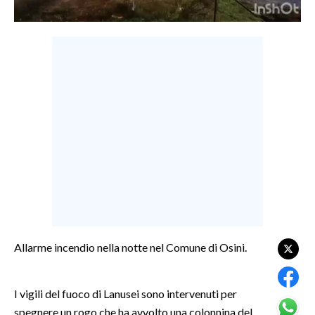
LAVORO
BANDI
SPORT IN SARDEGNA
SPORT
RISULTATI E CLASSIFICHE
CALCIO
CALCIO REGIONALE
BASKET
VOLLEY
MOTORI
Allarme incendio nella notte nel Comune di Osini.
TENNIS
ALTRI SPORT
I vigili del fuoco di Lanusei sono intervenuti per
spegnere un rogo che ha avvolto una colonnina del
CULTURA