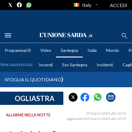
Italy
ACCEDI
METEO
ProgrammaUS
Video
Sardegna
Italia
Mondo
Po
COMUNI AL VOTO
Incendi
Sos Sardegna
Incidenti
Cagli
TEMI CALDI DI OGGI:
VIDEO
SFOGLIA IL QUOTIDIANO
FOTO
OGLIASTRA
CRONACA SARDEGNA
CAGLIARI
07 marzo 2023 alle 10:13
ALLARME NELLA NOTTE
PROVINCIA DI CAGLIARI
aggiornato il 07 marzo 2023 alle 10:57
SULCIS IGLESIENTE