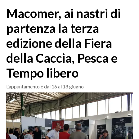
MEDIO CAMPIDANO
Macomer, ai nastri di
ORISTANO E PROVINCIA
SASSARI E PROVINCIA
partenza la terza
GALLURA
edizione della Fiera
NUORO E PROVINCIA
OGLIASTRA
della Caccia, Pesca e
AGENDA
Tempo libero
CRONACA
ITALIA
L’appuntamento è dal 16 al 18 giugno
MONDO
POLITICA
ECONOMIA
SERVIZI ALLE IMPRESE