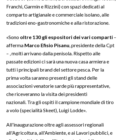
Franchi, Garmin e Rizzini) con spazi dedicati al
INFO AZIENDE
comparto artigianale e commerciale isolano, alle
tradizioni eno-gastronomiche e alla ristorazione.
ABBONATI
ANNUNCI
«Sono
oltre 130 gli espositori dei vari comparti
–
NECROLOGI
afferma
Marco Efisio Pisanu
, presidente della Cpt
PUBBLICITÀ
– , molti arrivano dalla penisola. Rispetto alle
passate edizioni ci sarà una nuova casa armiera e
SPIAGGE
tutti i principali brand del settore pesca. Per la
STORE
prima volta saranno presenti gli stand delle
associazioni venatorie sarde più rappresentative,
che riceveranno la visita dei presidenti
nazionali. Tra gli ospiti il campione mondiale di tiro
a volo (specialità Skeet), Luigi Lodde».
All'inaugurazione oltre agli assessori regionali
all'Agricoltura, all'Ambiente, e ai Lavori pubblici, e