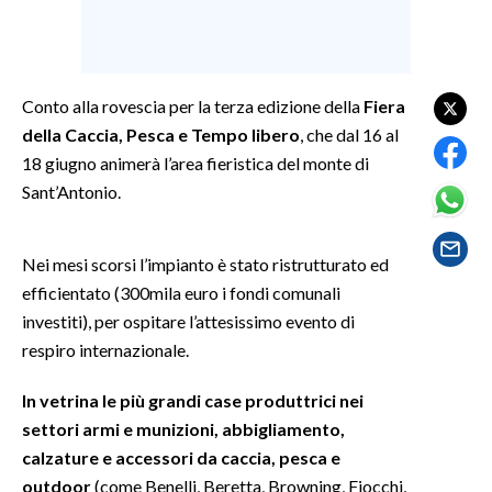
SPETTACOLI
GOSSIP
Conto alla rovescia per la terza edizione della
Fiera
della Caccia, Pesca e Tempo libero
, che dal 16 al
SALUTE
18 giugno animerà l’area fieristica del monte di
Sant’Antonio.
SARDEGNA TURISMO
SARDI NEL MONDO
Nei mesi scorsi l’impianto è stato ristrutturato ed
efficientato (300mila euro i fondi comunali
NOTIZIE
investiti), per ospitare l’attesissimo evento di
EVENTI
respiro internazionale.
#CARAUNIONE
In vetrina le più grandi case produttrici nei
settori armi e munizioni, abbigliamento,
3 MINUTI CON
calzature e accessori da caccia, pesca e
outdoor
(come Benelli, Beretta, Browning, Fiocchi,
INSULARITÀ