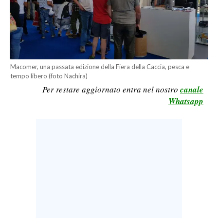
LAVORO
BANDI
SPORT IN SARDEGNA
Macomer, una passata edizione della Fiera della Caccia, pesca e
SPORT
tempo libero (foto Nachira)
Per restare aggiornato entra nel nostro
canale
RISULTATI E CLASSIFICHE
Whatsapp
CALCIO
CALCIO REGIONALE
BASKET
VOLLEY
MOTORI
TENNIS
ALTRI SPORT
CULTURA