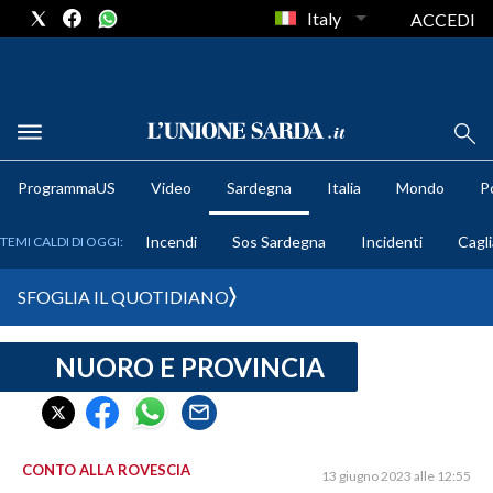
Italy
ACCEDI
METEO
ProgrammaUS
Video
Sardegna
Italia
Mondo
Po
COMUNI AL VOTO
Incendi
Sos Sardegna
Incidenti
Cagli
TEMI CALDI DI OGGI:
VIDEO
SFOGLIA IL QUOTIDIANO
FOTO
NUORO E PROVINCIA
CRONACA SARDEGNA
CAGLIARI
PROVINCIA DI CAGLIARI
SULCIS IGLESIENTE
CONTO ALLA ROVESCIA
13 giugno 2023 alle 12:55