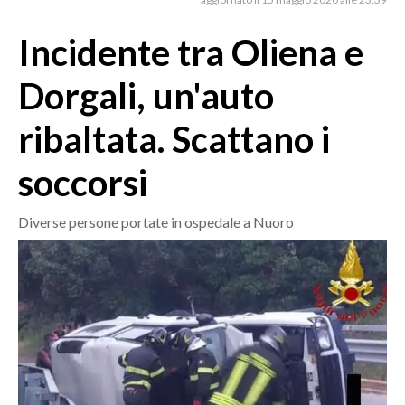
MEDIO CAMPIDANO
ORISTANO E PROVINCIA
Incidente tra Oliena e
SASSARI E PROVINCIA
Dorgali, un'auto
GALLURA
NUORO E PROVINCIA
ribaltata. Scattano i
OGLIASTRA
soccorsi
AGENDA
CRONACA
Diverse persone portate in ospedale a Nuoro
ITALIA
MONDO
POLITICA
ECONOMIA
SERVIZI ALLE IMPRESE