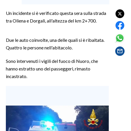
Un incidente si è verificato questa sera sulla strada
SPETTACOLI
tra Oliena e Dorgali, all'altezza del km 2+700.
GOSSIP
Due le auto coinvolte, una delle quali si è ribaltata.
SALUTE
Quattro le persone nell'abitacolo.
SARDEGNA TURISMO
Sono intervenuti i vigili del fuoco di Nuoro, che
hanno estratto uno dei passeggeri, rimasto
SARDI NEL MONDO
incastrato.
NOTIZIE
EVENTI
#CARAUNIONE
3 MINUTI CON
INSULARITÀ