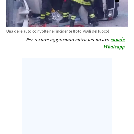
LAVORO
BANDI
Una delle auto coinvolte nell'incidente (foto Vigili del fuoco)
SPORT IN SARDEGNA
Per restare aggiornato entra nel nostro
canale
Whatsapp
SPORT
RISULTATI E CLASSIFICHE
CALCIO
CALCIO REGIONALE
BASKET
VOLLEY
MOTORI
TENNIS
ALTRI SPORT
CULTURA