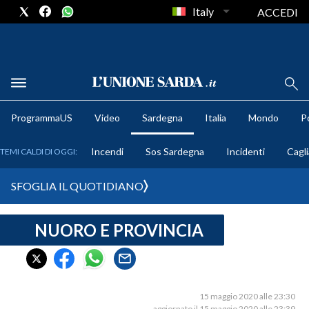
Italy
ACCEDI
METEO
ProgrammaUS
Video
Sardegna
Italia
Mondo
Po
COMUNI AL VOTO
Incendi
Sos Sardegna
Incidenti
Cagli
TEMI CALDI DI OGGI:
VIDEO
SFOGLIA IL QUOTIDIANO
FOTO
NUORO E PROVINCIA
CRONACA SARDEGNA
CAGLIARI
PROVINCIA DI CAGLIARI
SULCIS IGLESIENTE
15 maggio 2020 alle 23:30
aggiornato il 15 maggio 2020 alle 23:39