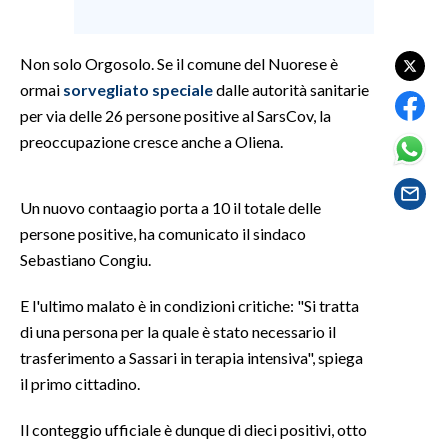
SPETTACOLI
Non solo Orgosolo. Se il comune del Nuorese è
ormai
sorvegliato speciale
dalle autorità sanitarie
GOSSIP
per via delle 26 persone positive al SarsCov, la
SALUTE
preoccupazione cresce anche a Oliena.
SARDEGNA TURISMO
Un nuovo contaagio porta a 10 il totale delle
persone positive, ha comunicato il sindaco
SARDI NEL MONDO
Sebastiano Congiu.
NOTIZIE
EVENTI
E l'ultimo malato è in condizioni critiche: "Si tratta
di una persona per la quale è stato necessario il
#CARAUNIONE
trasferimento a Sassari in terapia intensiva", spiega
il primo cittadino.
3 MINUTI CON
Il conteggio ufficiale è dunque di dieci positivi, otto
INSULARITÀ