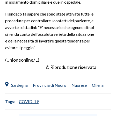
in isolamento domiciliare e due in ospedale.
INFO AZIENDE
Il sindaco fa sapere che sono state attivate tutte le
ABBONATI
procedure per controllare i contatti del paziente, e
avverte i cittadini: "E' necessario che ognuno di noi
ANNUNCI
si renda conto dell'assoluta serietà della situazione
NECROLOGI
e della necessità di invertire questa tendenza per
PUBBLICITÀ
evitare il peggio".
SPIAGGE
STORE
(Unioneonline/L)
© Riproduzione riservata
Sardegna
Provincia di Nuoro
Nuorese
Oliena
Tags:
COVID-19