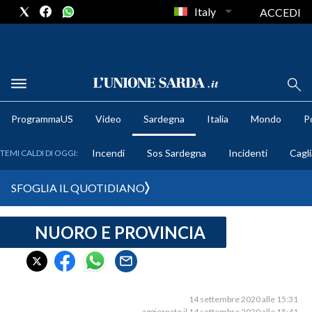
Italy
ACCEDI
METEO
ProgrammaUS
Video
Sardegna
Italia
Mondo
Po
COMUNI AL VOTO
Incendi
Sos Sardegna
Incidenti
Cagli
TEMI CALDI DI OGGI:
VIDEO
SFOGLIA IL QUOTIDIANO
FOTO
NUORO E PROVINCIA
CRONACA SARDEGNA
CAGLIARI
PROVINCIA DI CAGLIARI
SULCIS IGLESIENTE
14 settembre 2020 alle 15:31
aggiornato il 14 settembre 2020 alle 15:41