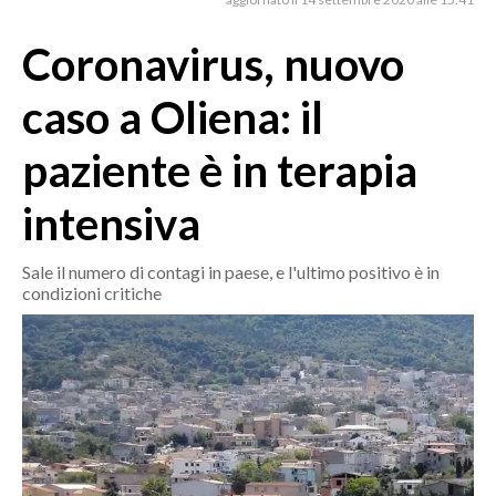
MEDIO CAMPIDANO
ORISTANO E PROVINCIA
Coronavirus, nuovo
SASSARI E PROVINCIA
caso a Oliena: il
GALLURA
NUORO E PROVINCIA
paziente è in terapia
OGLIASTRA
intensiva
AGENDA
CRONACA
Sale il numero di contagi in paese, e l'ultimo positivo è in
condizioni critiche
ITALIA
MONDO
POLITICA
ECONOMIA
SERVIZI ALLE IMPRESE