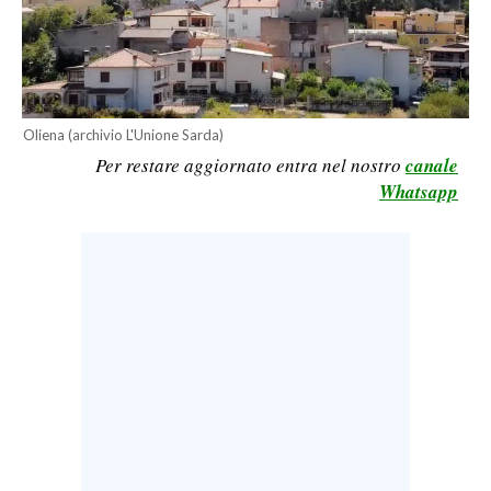
LAVORO
BANDI
SPORT IN SARDEGNA
Oliena (archivio L'Unione Sarda)
Per restare aggiornato entra nel nostro
canale
SPORT
Whatsapp
RISULTATI E CLASSIFICHE
CALCIO
CALCIO REGIONALE
BASKET
VOLLEY
MOTORI
TENNIS
ALTRI SPORT
CULTURA