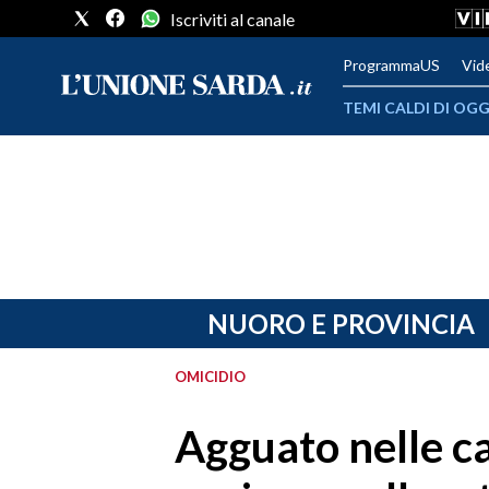
Iscriviti al canale
ProgrammaUS
Vid
TEMI CALDI DI OGG
METEO
COMUNI AL VOTO
VIDEO
FOTO
NUORO E PROVINCIA
CRONACA SARDEGNA
OMICIDIO
CAGLIARI
Agguato nelle c
PROVINCIA DI CAGLIARI
SULCIS IGLESIENTE