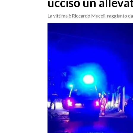
ucciso un alleva
MEDIO CAMPIDANO
ORISTANO E PROVINCIA
La vittima è Riccardo Muceli, raggiunto da
SASSARI E PROVINCIA
GALLURA
NUORO E PROVINCIA
OGLIASTRA
AGENDA
CRONACA
ITALIA
MONDO
POLITICA
ECONOMIA
SERVIZI ALLE IMPRESE