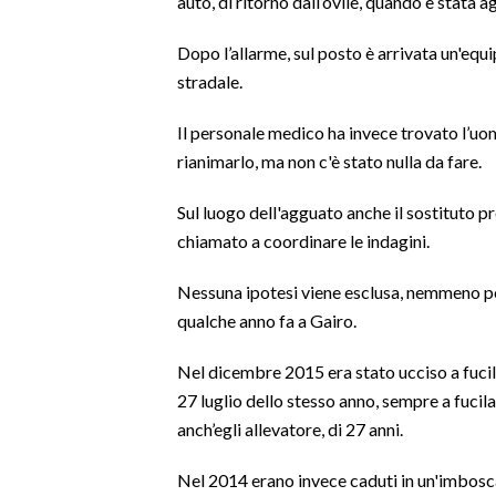
auto, di ritorno dall’ovile, quando è stata 
SPETTACOLI
Dopo l’allarme, sul posto è arrivata un'equi
stradale.
GOSSIP
Il personale medico ha invece trovato l’uo
SALUTE
rianimarlo, ma non c'è stato nulla da fare.
SARDEGNA TURISMO
Sul luogo dell'agguato anche il sostituto pr
chiamato a coordinare le indagini.
SARDI NEL MONDO
Nessuna ipotesi viene esclusa, nemmeno pos
NOTIZIE
qualche anno fa a Gairo.
EVENTI
Nel dicembre 2015 era stato ucciso a fucila
#CARAUNIONE
27 luglio dello stesso anno, sempre a fucil
anch’egli allevatore, di 27 anni.
3 MINUTI CON
Nel 2014 erano invece caduti in un'imboscat
INSULARITÀ