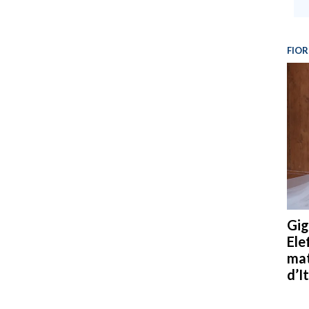
FIOR
Gig
Ele
mat
d’It