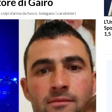
tore di Gairo
 colpi d’arma da fuoco. Indagano i carabinieri
L’U
Spo
1,5