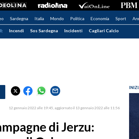
eo
Sardegna
Italia
Mondo
Politica
Economia
Sport
An
I:
Incendi
Sos Sardegna
Incidenti
Cagliari Calcio
INIZ
12 gennaio 2022 alle 19:45
aggiornato il 13 gennaio 2022 alle 11:56
ampagne di Jerzu: