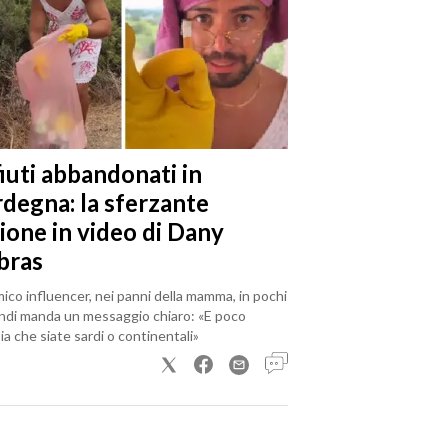
iuti abbandonati in
rdegna: la sferzante
ione in video di Dany
bras
mico influencer, nei panni della mamma, in pochi
ndi manda un messaggio chiaro: «E poco
a che siate sardi o continentali»