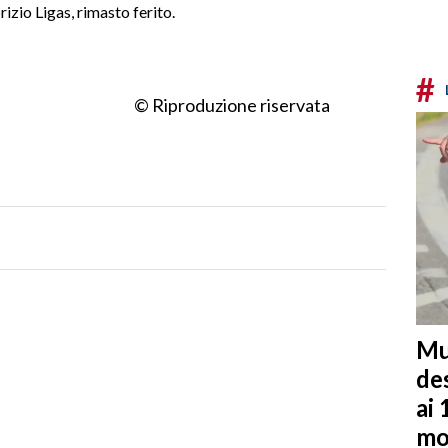
izio Ligas, rimasto ferito.
#
© Riproduzione riservata
Mu
de
ai 
mo