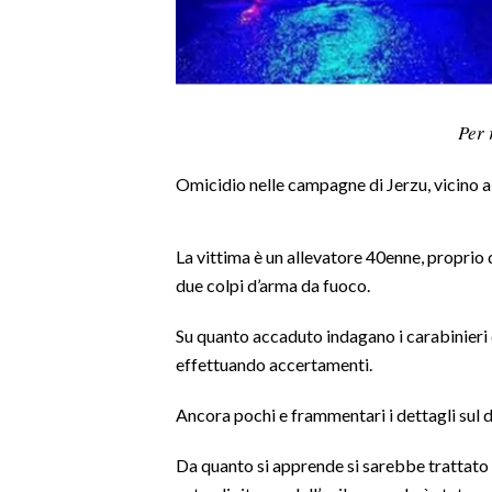
LAVORO
BANDI
SPORT IN SARDEGNA
Per 
SPORT
Omicidio nelle campagne di Jerzu, vicino a
RISULTATI E CLASSIFICHE
CALCIO
La vittima è un allevatore 40enne, proprio
CALCIO REGIONALE
due colpi d’arma da fuoco.
BASKET
Su quanto accaduto indagano i carabinieri
VOLLEY
effettuando accertamenti.
MOTORI
TENNIS
Ancora pochi e frammentari i dettagli sul d
ALTRI SPORT
Da quanto si apprende si sarebbe trattato d
CULTURA