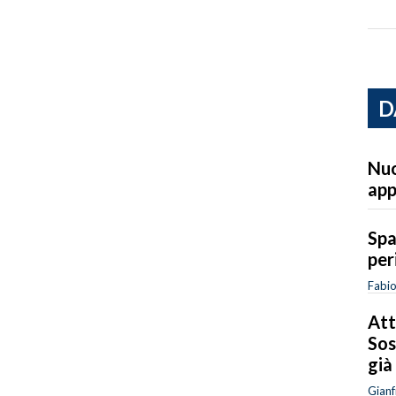
D
Nuo
ap
Spa
per
Fabi
Att
Sos
già
Gianf