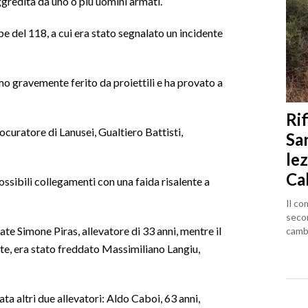
aggredita da uno o più uomini armati.
pe del 118, a cui era stato segnalato un incidente
mo gravemente ferito da proiettili e ha provato a
Rif
ocuratore di Lanusei, Gualtiero Battisti,
Sa
lez
Ca
sibili collegamenti con una faida risalente a
Il co
seco
te Simone Piras, allevatore di 33 anni, mentre il
cambi
ate, era stato freddato Massimiliano Langiu,
a altri due allevatori: Aldo Caboi, 63 anni,