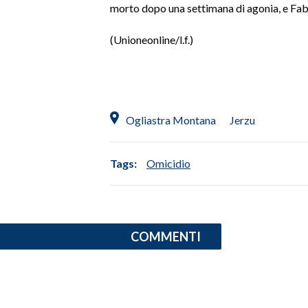
morto dopo una settimana di agonia, e Fabr
INFO AZIENDE
(Unioneonline/l.f.)
ABBONATI
ANNUNCI
NECROLOGI
PUBBLICITÀ
Ogliastra Montana
Jerzu
SPIAGGE
STORE
Tags:
Omicidio
COMMENTI