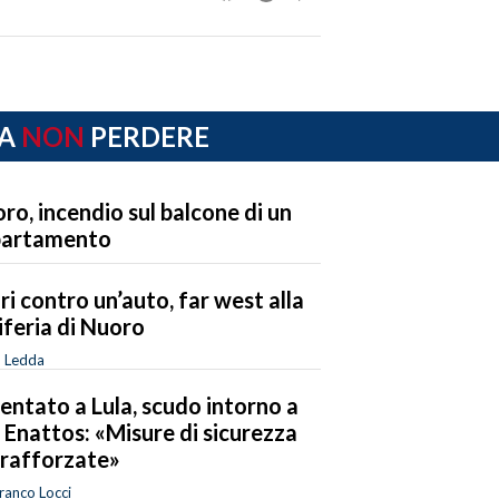
A
NON
PERDERE
ro, incendio sul balcone di un
partamento
ri contro un’auto, far west alla
iferia di Nuoro
o Ledda
entato a Lula, scudo intorno a
 Enattos: «Misure di sicurezza
 rafforzate»
ranco Locci