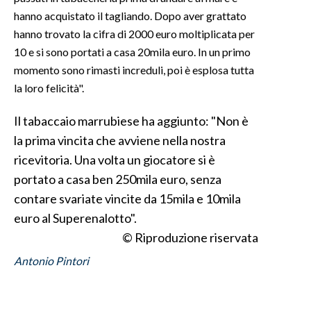
hanno acquistato il tagliando. Dopo aver grattato
INFO AZIENDE
hanno trovato la cifra di 2000 euro moltiplicata per
10 e si sono portati a casa 20mila euro. In un primo
ABBONATI
momento sono rimasti increduli, poi è esplosa tutta
ANNUNCI
la loro felicità".
NECROLOGI
PUBBLICITÀ
Il tabaccaio marrubiese ha aggiunto: "Non è
SPIAGGE
la prima vincita che avviene nella nostra
STORE
ricevitoria. Una volta un giocatore si è
portato a casa ben 250mila euro, senza
contare svariate vincite da 15mila e 10mila
euro al Superenalotto".
© Riproduzione riservata
Antonio Pintori