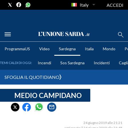
Italy
ACCEDI
METEO
ProgrammaUS
Video
Sardegna
Italia
Mondo
Po
COMUNI AL VOTO
Incendi
Sos Sardegna
Incidenti
Cagli
TEMI CALDI DI OGGI:
VIDEO
SFOGLIA IL QUOTIDIANO
FOTO
MEDIO CAMPIDANO
CRONACA SARDEGNA
CAGLIARI
PROVINCIA DI CAGLIARI
SULCIS IGLESIENTE
24 giugno 2019 alle 21:21
aggiornato il 24 giugno 2019 alle 21:48