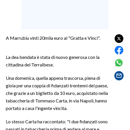
SPETTACOLI
GOSSIP
A Marrubiu vinti 20mila euro al "Gratta e Vinci".
SALUTE
SARDEGNA TURISMO
La dea bendata è stata di nuovo generosa con la
cittadina del Terralbese.
SARDI NEL MONDO
Una domenica, quella appena trascorsa, piena di
NOTIZIE
gioia per una coppia di fidanzati trentenni del paese,
EVENTI
che grazie a un biglietto da 10 euro, acquistato nella
tabaccheria di Tommaso Carta, in via Napoli, hanno
#CARAUNIONE
portato a casa l'ingente vincita.
3 MINUTI CON
Lo stesso Carta ha raccontato: "I due fidanzati sono
INSULARITÀ
passati in tabaccheria prima di andare al mare e