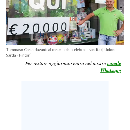
LAVORO
BANDI
SPORT IN SARDEGNA
SPORT
Tommaso Carta davanti al cartello che celebra la vincita (L'Unione
RISULTATI E CLASSIFICHE
Sarda - Pintori)
Per restare aggiornato entra nel nostro
canale
CALCIO
Whatsapp
CALCIO REGIONALE
BASKET
VOLLEY
MOTORI
TENNIS
ALTRI SPORT
CULTURA