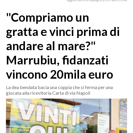
MEDIO CAMPIDANO
ORISTANO E PROVINCIA
"Compriamo un
SASSARI E PROVINCIA
gratta e vinci prima di
GALLURA
NUORO E PROVINCIA
andare al mare?"
OGLIASTRA
Marrubiu, fidanzati
AGENDA
vincono 20mila euro
CRONACA
ITALIA
La dea bendata bacia una coppia che si ferma per una
MONDO
giocata alla ricevitoria Carta di via Napoli
POLITICA
ECONOMIA
SERVIZI ALLE IMPRESE