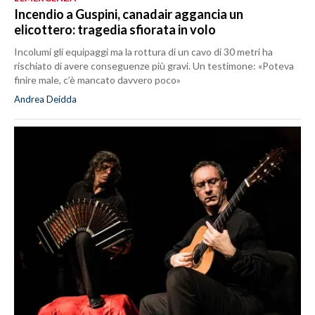
Incendio a Guspini, canadair aggancia un
elicottero: tragedia sfiorata in volo
Incolumi gli equipaggi ma la rottura di un cavo di 30 metri ha
rischiato di avere conseguenze più gravi. Un testimone: «Poteva
finire male, c’è mancato davvero poco»
Andrea Deidda