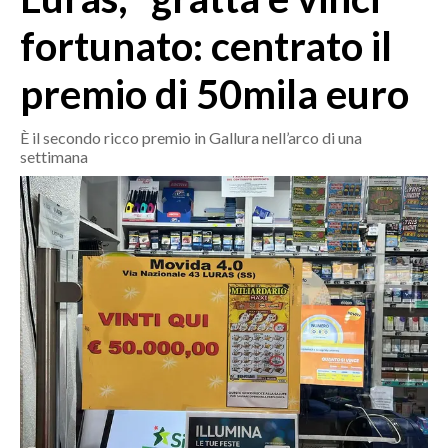
MEDIO CAMPIDANO
fortunato: centrato il
ORISTANO E PROVINCIA
SASSARI E PROVINCIA
premio di 50mila euro
GALLURA
NUORO E PROVINCIA
È il secondo ricco premio in Gallura nell’arco di una
settimana
OGLIASTRA
AGENDA
CRONACA
ITALIA
MONDO
POLITICA
ECONOMIA
SERVIZI ALLE IMPRESE