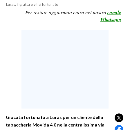
Luras, il gratta e vinci fortunato
LAVORO
Per restare aggiornato entra nel nostro
canale
BANDI
Whatsapp
SPORT IN SARDEGNA
SPORT
RISULTATI E CLASSIFICHE
CALCIO
CALCIO REGIONALE
BASKET
VOLLEY
MOTORI
TENNIS
ALTRI SPORT
Giocata fortunata a Luras per un cliente della
tabaccheria Movida 4.0 nella centralissima via
CULTURA