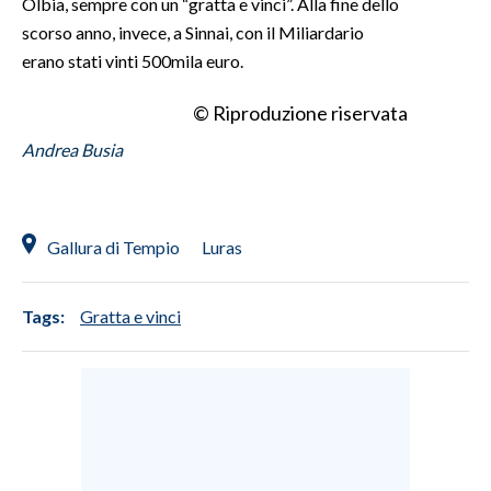
Olbia, sempre con un “gratta e vinci”. Alla fine dello
scorso anno, invece, a Sinnai, con il Miliardario
INFO AZIENDE
erano stati vinti 500mila euro.
ABBONATI
© Riproduzione riservata
ANNUNCI
Andrea Busia
NECROLOGI
PUBBLICITÀ
SPIAGGE
Gallura di Tempio
Luras
STORE
Tags:
Gratta e vinci