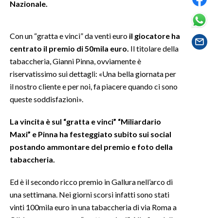
Nazionale.
SPETTACOLI
Con un “gratta e vinci” da venti euro
il giocatore ha
GOSSIP
centrato il premio di 50mila euro.
Il titolare della
tabaccheria, Gianni Pinna, ovviamente è
SALUTE
riservatissimo sui dettagli: «Una bella giornata per
il nostro cliente e per noi, fa piacere quando ci sono
SARDEGNA TURISMO
queste soddisfazioni».
SARDI NEL MONDO
La vincita è sul “gratta e vinci” “Miliardario
NOTIZIE
Maxi” e Pinna ha festeggiato subito sui social
EVENTI
postando ammontare del premio e foto della
tabaccheria.
#CARAUNIONE
Ed è il secondo ricco premio in Gallura nell’arco di
3 MINUTI CON
una settimana. Nei giorni scorsi infatti sono stati
vinti 100mila euro in una tabaccheria di via Roma a
INSULARITÀ