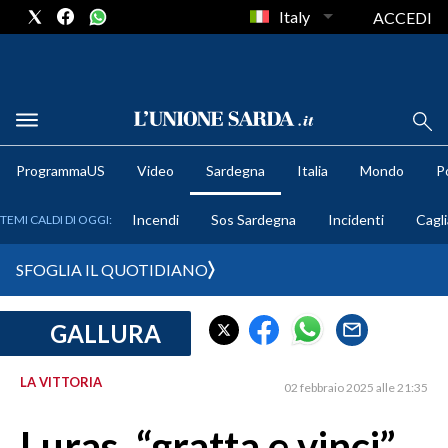
Italy
ACCEDI
METEO
ProgrammaUS
Video
Sardegna
Italia
Mondo
Po
COMUNI AL VOTO
Incendi
Sos Sardegna
Incidenti
Cagli
TEMI CALDI DI OGGI:
VIDEO
SFOGLIA IL QUOTIDIANO
FOTO
GALLURA
CRONACA SARDEGNA
CAGLIARI
LA VITTORIA
02 febbraio 2025 alle 21:35
PROVINCIA DI CAGLIARI
SULCIS IGLESIENTE
Luras, “gratta e vinci”