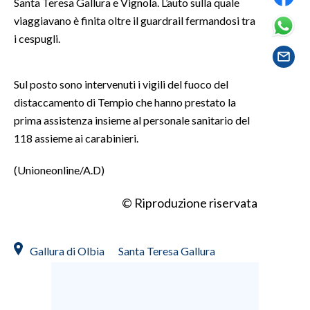
Santa Teresa Gallura e Vignola. L’auto sulla quale
viaggiavano è finita oltre il guardrail fermandosi tra
SPETTACOLI
i cespugli.
GOSSIP
Sul posto sono intervenuti i vigili del fuoco del
SALUTE
distaccamento di Tempio che hanno prestato la
prima assistenza insieme al personale sanitario del
SARDEGNA TURISMO
118 assieme ai carabinieri.
SARDI NEL MONDO
(Unioneonline/A.D)
NOTIZIE
© Riproduzione riservata
EVENTI
#CARAUNIONE
Gallura di Olbia
Santa Teresa Gallura
3 MINUTI CON
INSULARITÀ