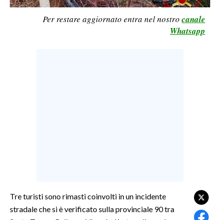
LAVORO
Per restare aggiornato entra nel nostro
canale
BANDI
Whatsapp
SPORT IN SARDEGNA
SPORT
RISULTATI E CLASSIFICHE
CALCIO
CALCIO REGIONALE
BASKET
VOLLEY
MOTORI
TENNIS
ALTRI SPORT
Tre turisti sono rimasti coinvolti in un incidente
stradale che si è verificato sulla provinciale 90 tra
CULTURA