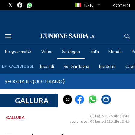
Italy
ACCEDI
METEO
ProgrammaUS
Video
Sardegna
Italia
Mondo
Po
COMUNI AL VOTO
Incendi
Sos Sardegna
Incidenti
Cagli
TEMI CALDI DI OGGI:
VIDEO
SFOGLIA IL QUOTIDIANO
FOTO
GALLURA
CRONACA SARDEGNA
CAGLIARI
08 luglio 2026 alle 10:40
GALLURA
PROVINCIA DI CAGLIARI
aggiornato il 08 luglio 2026 alle 10:41
SULCIS IGLESIENTE