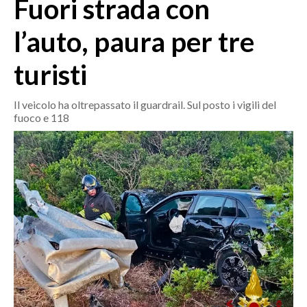
Fuori strada con
MEDIO CAMPIDANO
ORISTANO E PROVINCIA
l’auto, paura per tre
SASSARI E PROVINCIA
turisti
GALLURA
NUORO E PROVINCIA
Il veicolo ha oltrepassato il guardrail. Sul posto i vigili del
OGLIASTRA
fuoco e 118
AGENDA
CRONACA
ITALIA
MONDO
POLITICA
ECONOMIA
SERVIZI ALLE IMPRESE