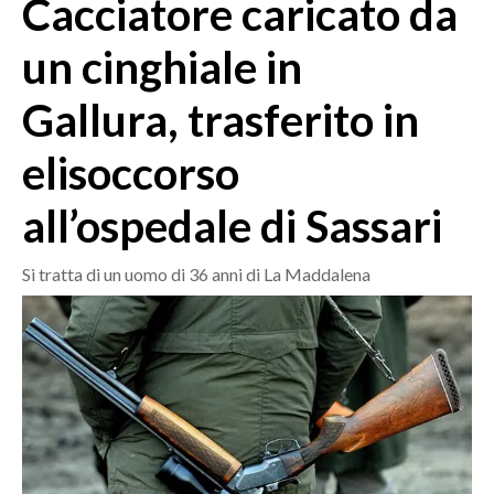
Cacciatore caricato da
MEDIO CAMPIDANO
ORISTANO E PROVINCIA
un cinghiale in
SASSARI E PROVINCIA
Gallura, trasferito in
GALLURA
NUORO E PROVINCIA
elisoccorso
OGLIASTRA
AGENDA
all’ospedale di Sassari
CRONACA
Si tratta di un uomo di 36 anni di La Maddalena
ITALIA
MONDO
POLITICA
ECONOMIA
SERVIZI ALLE IMPRESE