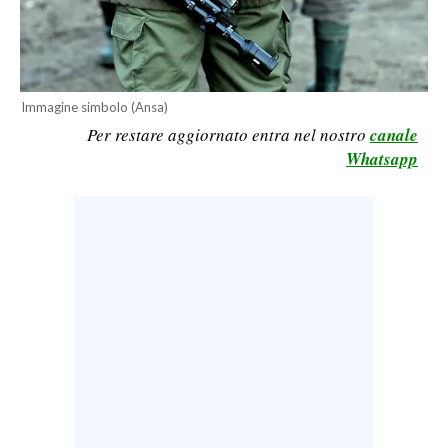
LAVORO
BANDI
SPORT IN SARDEGNA
Immagine simbolo (Ansa)
Per restare aggiornato entra nel nostro
canale
SPORT
Whatsapp
RISULTATI E CLASSIFICHE
CALCIO
CALCIO REGIONALE
BASKET
VOLLEY
MOTORI
TENNIS
ALTRI SPORT
CULTURA