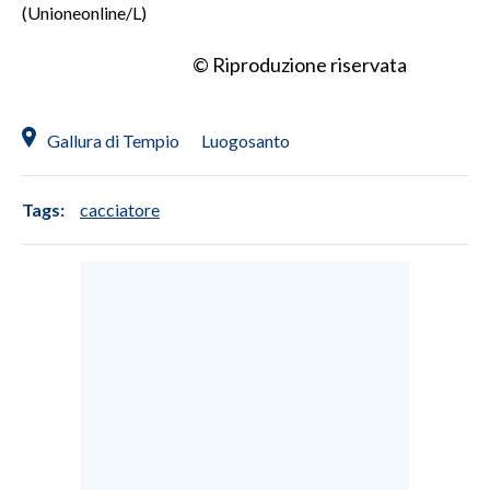
(Unioneonline/L)
INFO AZIENDE
© Riproduzione riservata
ABBONATI
ANNUNCI
Gallura di Tempio
Luogosanto
NECROLOGI
PUBBLICITÀ
Tags:
cacciatore
SPIAGGE
STORE