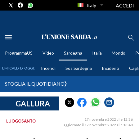
Italy
ACCEDI
METEO
ProgrammaUS
Video
Sardegna
Italia
Mondo
Po
COMUNI AL VOTO
Incendi
Sos Sardegna
Incidenti
Cagli
TEMI CALDI DI OGGI:
VIDEO
SFOGLIA IL QUOTIDIANO
FOTO
GALLURA
CRONACA SARDEGNA
CAGLIARI
17 novembre 2022 alle 12:36
LUOGOSANTO
PROVINCIA DI CAGLIARI
aggiornato il 17 novembre 2022 alle 13:40
SULCIS IGLESIENTE