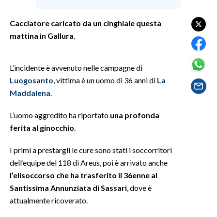
SPETTACOLI
Cacciatore caricato da un cinghiale questa
mattina in Gallura
.
GOSSIP
L’incidente è avvenuto nelle campagne di
SALUTE
Luogosanto
, vittima è un uomo di 36 anni di
La
SARDEGNA TURISMO
Maddalena
.
SARDI NEL MONDO
L’uomo aggredito ha riportato
una profonda
ferita al ginocchio
.
NOTIZIE
EVENTI
I primi a prestargli le cure sono stati i soccorritori
dell’equipe del 118 di Areus, poi è arrivato anche
#CARAUNIONE
l’elisoccorso che ha trasferito il 36enne al
Santissima Annunziata di Sassari
, dove è
3 MINUTI CON
attualmente ricoverato.
INSULARITÀ