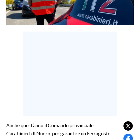
LAVORO
BANDI
SPORT IN SARDEGNA
SPORT
RISULTATI E CLASSIFICHE
CALCIO
CALCIO REGIONALE
BASKET
VOLLEY
MOTORI
TENNIS
ALTRI SPORT
Anche quest’anno il Comando provinciale
Carabinieri di Nuoro, per garantire un Ferragosto
CULTURA