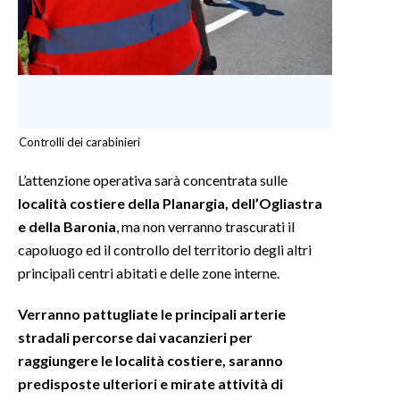
INFO AZIENDE
ABBONATI
ANNUNCI
NECROLOGI
Controlli dei carabinieri
PUBBLICITÀ
SPIAGGE
L’attenzione operativa sarà concentrata sulle
STORE
località costiere della Planargia, dell’Ogliastra
e della Baronia
, ma non verranno trascurati il
capoluogo ed il controllo del territorio degli altri
principali centri abitati e delle zone interne.
Verranno pattugliate le principali arterie
stradali percorse dai vacanzieri per
raggiungere le località costiere, saranno
predisposte ulteriori e mirate attività di