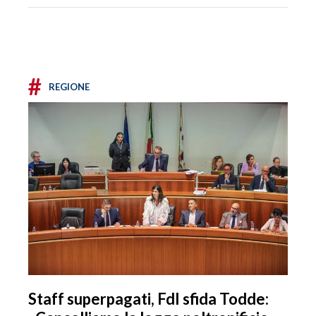
#
REGIONE
Staff superpagati, FdI sfida Todde: