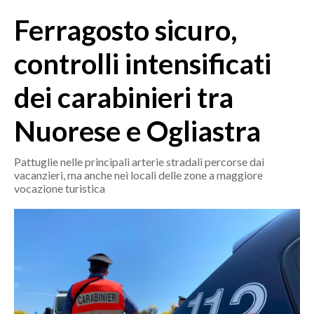
MEDIO CAMPIDANO
Ferragosto sicuro,
ORISTANO E PROVINCIA
SASSARI E PROVINCIA
controlli intensificati
GALLURA
dei carabinieri tra
NUORO E PROVINCIA
OGLIASTRA
Nuorese e Ogliastra
AGENDA
Pattuglie nelle principali arterie stradali percorse dai
CRONACA
vacanzieri, ma anche nei locali delle zone a maggiore
vocazione turistica
ITALIA
MONDO
POLITICA
ECONOMIA
SERVIZI ALLE IMPRESE