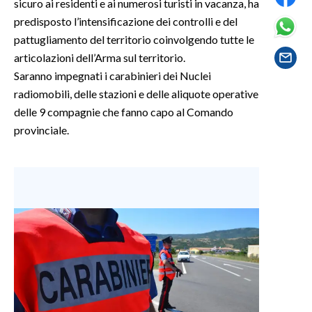
sicuro ai residenti e ai numerosi turisti in vacanza, ha
predisposto l’intensificazione dei controlli e del
SPETTACOLI
pattugliamento del territorio coinvolgendo tutte le
articolazioni dell’Arma sul territorio.
GOSSIP
Saranno impegnati i carabinieri dei Nuclei
radiomobili, delle stazioni e delle aliquote operative
SALUTE
delle 9 compagnie che fanno capo al Comando
provinciale.
SARDEGNA TURISMO
SARDI NEL MONDO
NOTIZIE
EVENTI
#CARAUNIONE
3 MINUTI CON
INSULARITÀ