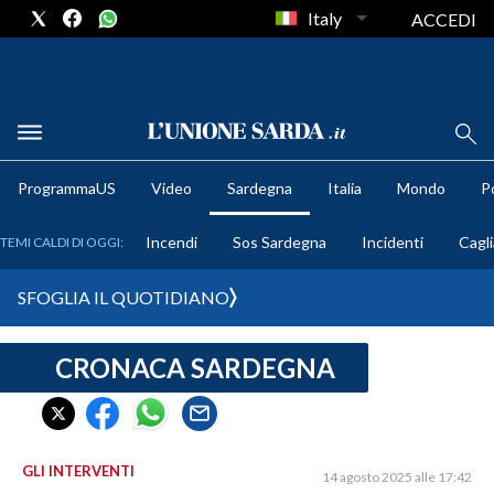
Italy
ACCEDI
METEO
ProgrammaUS
Video
Sardegna
Italia
Mondo
Po
COMUNI AL VOTO
Incendi
Sos Sardegna
Incidenti
Cagli
TEMI CALDI DI OGGI:
VIDEO
SFOGLIA IL QUOTIDIANO
FOTO
CRONACA SARDEGNA
CRONACA SARDEGNA
CAGLIARI
PROVINCIA DI CAGLIARI
SULCIS IGLESIENTE
GLI INTERVENTI
14 agosto 2025 alle 17:42