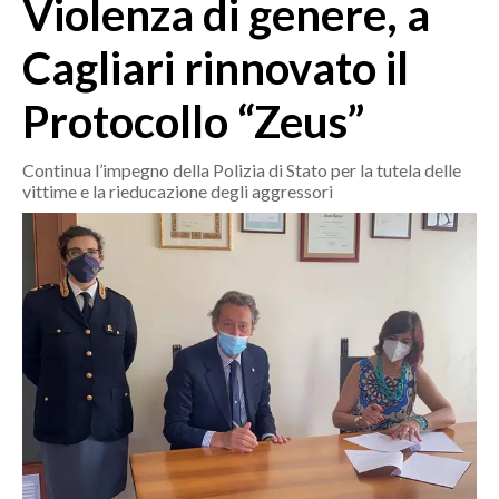
Violenza di genere, a
MEDIO CAMPIDANO
ORISTANO E PROVINCIA
Cagliari rinnovato il
SASSARI E PROVINCIA
Protocollo “Zeus”
GALLURA
NUORO E PROVINCIA
Continua l’impegno della Polizia di Stato per la tutela delle
OGLIASTRA
vittime e la rieducazione degli aggressori
AGENDA
CRONACA
ITALIA
MONDO
POLITICA
ECONOMIA
SERVIZI ALLE IMPRESE