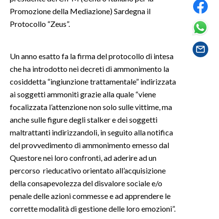
Promozione della Mediazione) Sardegna il
SPETTACOLI
Protocollo “Zeus”.
GOSSIP
Un anno esatto fa la firma del protocollo di intesa
che ha introdotto nei decreti di ammonimento la
SALUTE
cosiddetta “ingiunzione trattamentale” indirizzata
SARDEGNA TURISMO
ai soggetti ammoniti grazie alla quale “viene
focalizzata l’attenzione non solo sulle vittime, ma
SARDI NEL MONDO
anche sulle figure degli stalker e dei soggetti
NOTIZIE
maltrattanti indirizzandoli, in seguito alla notifica
del provvedimento di ammonimento emesso dal
EVENTI
Questore nei loro confronti, ad aderire ad un
#CARAUNIONE
percorso rieducativo orientato all’acquisizione
della consapevolezza del disvalore sociale e/o
3 MINUTI CON
penale delle azioni commesse e ad apprendere le
corrette modalità di gestione delle loro emozioni”.
INSULARITÀ