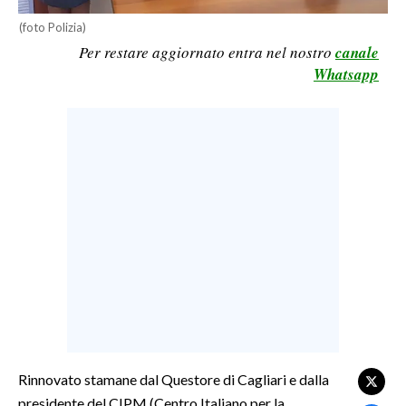
LAVORO
(foto Polizia)
Per restare aggiornato entra nel nostro
canale
BANDI
Whatsapp
SPORT IN SARDEGNA
SPORT
RISULTATI E CLASSIFICHE
CALCIO
CALCIO REGIONALE
BASKET
VOLLEY
MOTORI
TENNIS
ALTRI SPORT
Rinnovato stamane dal Questore di Cagliari e dalla
presidente del CIPM (Centro Italiano per la
CULTURA