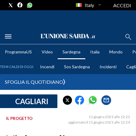
Italy
ACCEDI
METEO
ProgrammaUS
Video
Sardegna
Italia
Mondo
Po
COMUNI AL VOTO
Incendi
Sos Sardegna
Incidenti
Cagli
TEMI CALDI DI OGGI:
VIDEO
SFOGLIA IL QUOTIDIANO
FOTO
CAGLIARI
CRONACA SARDEGNA
CAGLIARI
11 giugno 2021 alle 12:23
IL PROGETTO
PROVINCIA DI CAGLIARI
aggiornato il 11 giugno 2021 alle 12:24
SULCIS IGLESIENTE