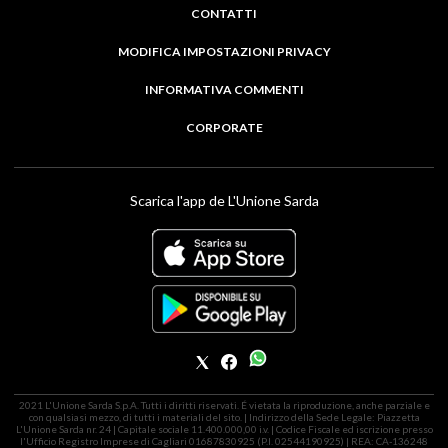
CONTATTI
MODIFICA IMPOSTAZIONI PRIVACY
INFORMATIVA COMMENTI
CORPORATE
Scarica l'app de L'Unione Sarda
2021 L'Unione Sarda S.p.A. Tutti i diritti riservati. É vietata la riproduzione, anche parziale e
con qualsiasi mezzo, di tutti i materiali del sito. | Indirizzo della Sede Legale: Piazzetta
L'Unione Sarda nr. 24 | Capitale sociale 11.400.000,00 i.v. | Codice Fiscale ed iscrizione presso
l'Ufficio Registro Imprese di Cagliari 01687830925 (P.I. 02544190925) | REA: CA-136248