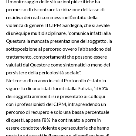
Il monitoraggio delle situazioni più critiche ha
permesso di riscontrare la riduzione del tasso di
INFO AZIENDE
recidiva dei reati commessi nell’ambito della
ABBONATI
violenza di genere. Il CIPM Sardegna, che si avvale
ANNUNCI
di un’equipe multidisciplinare, “comunica infatti alla
Questura la mancata presentazione del soggetto, la
NECROLOGI
sottoposizione al percorso ovvero l’abbandono del
PUBBLICITÀ
trattamento, comportamenti che possono essere
SPIAGGE
valutati dal Questore come sintomatici o meno del
STORE
persistere della pericolosità sociale”.
Nel corso di un anno in cui il Protocollo è stato in
vigore, lo dicono i dati forniti dalla Polizia, “il 63%
dei soggetti ammoniti si è presentato ai colloqui
con i professionisti del CIPM, intraprendendo un
percorso di recupero e solo una bassa percentuale
di questi, appena l’8% ha continuato a porre in
essere condotte violente e persecutorie che hanno
portato ad arresti in flagranza o all’applicazione di