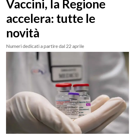
Vaccini, la Regione
MEDIO CAMPIDANO
ORISTANO E PROVINCIA
accelera: tutte le
SASSARI E PROVINCIA
novità
GALLURA
NUORO E PROVINCIA
Numeri dedicati a partire dal 22 aprile
OGLIASTRA
AGENDA
CRONACA
ITALIA
MONDO
POLITICA
ECONOMIA
SERVIZI ALLE IMPRESE