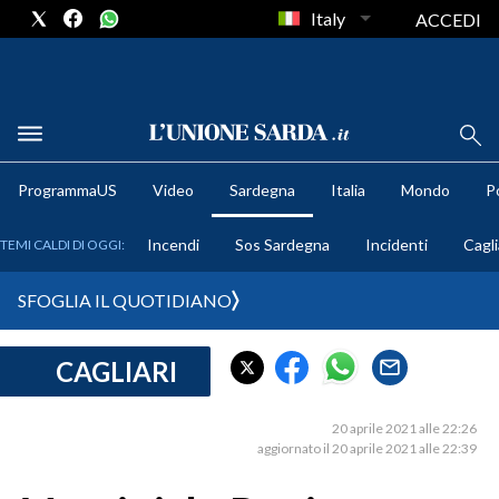
Italy
ACCEDI
METEO
ProgrammaUS
Video
Sardegna
Italia
Mondo
Po
COMUNI AL VOTO
Incendi
Sos Sardegna
Incidenti
Cagli
TEMI CALDI DI OGGI:
VIDEO
SFOGLIA IL QUOTIDIANO
FOTO
CAGLIARI
CRONACA SARDEGNA
CAGLIARI
20 aprile 2021 alle 22:26
PROVINCIA DI CAGLIARI
aggiornato il 20 aprile 2021 alle 22:39
SULCIS IGLESIENTE