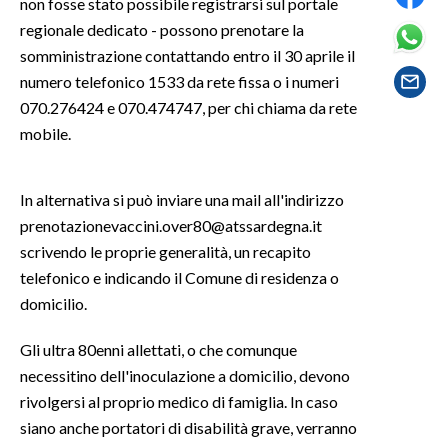
non fosse stato possibile registrarsi sul portale
regionale dedicato - possono prenotare la
SPETTACOLI
somministrazione contattando entro il 30 aprile il
numero telefonico 1533 da rete fissa o i numeri
GOSSIP
070.276424 e 070.474747, per chi chiama da rete
mobile.
SALUTE
SARDEGNA TURISMO
In alternativa si può inviare una mail all'indirizzo
prenotazionevaccini.over80@atssardegna.it
SARDI NEL MONDO
scrivendo le proprie generalità, un recapito
NOTIZIE
telefonico e indicando il Comune di residenza o
EVENTI
domicilio.
#CARAUNIONE
Gli ultra 80enni allettati, o che comunque
necessitino dell'inoculazione a domicilio, devono
3 MINUTI CON
rivolgersi al proprio medico di famiglia. In caso
siano anche portatori di disabilità grave, verranno
INSULARITÀ