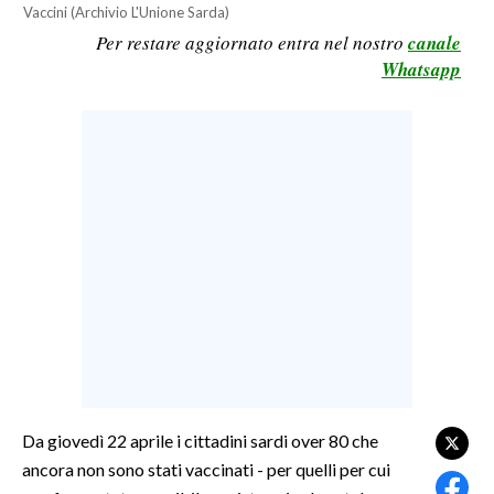
Vaccini (Archivio L'Unione Sarda)
LAVORO
Per restare aggiornato entra nel nostro
canale
BANDI
Whatsapp
SPORT IN SARDEGNA
SPORT
RISULTATI E CLASSIFICHE
CALCIO
CALCIO REGIONALE
BASKET
VOLLEY
MOTORI
TENNIS
ALTRI SPORT
Da giovedì 22 aprile i cittadini sardi over 80 che
ancora non sono stati vaccinati - per quelli per cui
CULTURA