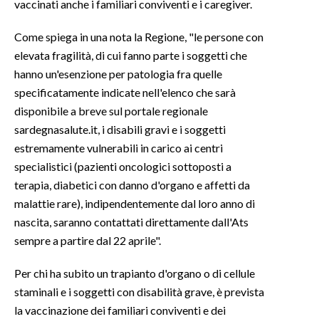
vaccinati anche i familiari conviventi e i caregiver.
INFO AZIENDE
Come spiega in una nota la Regione, "le persone con
ABBONATI
elevata fragilità, di cui fanno parte i soggetti che
hanno un'esenzione per patologia fra quelle
ANNUNCI
specificatamente indicate nell'elenco che sarà
NECROLOGI
disponibile a breve sul portale regionale
PUBBLICITÀ
sardegnasalute.it, i disabili gravi e i soggetti
SPIAGGE
estremamente vulnerabili in carico ai centri
STORE
specialistici (pazienti oncologici sottoposti a
terapia, diabetici con danno d'organo e affetti da
malattie rare), indipendentemente dal loro anno di
nascita, saranno contattati direttamente dall'Ats
sempre a partire dal 22 aprile".
Per chi ha subito un trapianto d'organo o di cellule
staminali e i soggetti con disabilità grave, è prevista
la vaccinazione dei familiari conviventi e dei