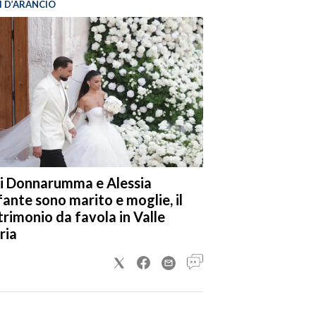
I D’ARANCIO
i Donnarumma e Alessia
fante sono marito e moglie, il
rimonio da favola in Valle
ria