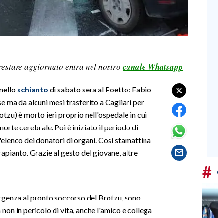
restare aggiornato entra nel nostro
canale Whatsapp
 nello
schianto
di sabato sera al Poetto: Fabio
e ma da alcuni mesi trasferito a Cagliari per
rotzu) è morto ieri proprio nell'ospedale in cui
morte cerebrale. Poi è iniziato il periodo di
'elenco dei donatori di organi. Così stamattina
trapianto. Grazie al gesto del giovane, altre
#
rgenza al pronto soccorso del Brotzu, sono
on in pericolo di vita, anche l'amico e collega