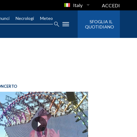
Italy
ACCEDI
nunci
Necrologi
Meteo
SFOGLIA IL
QUOTIDIANO
ONCERTO