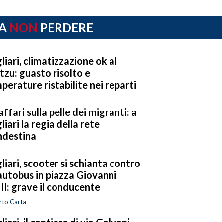
A
NON
PERDERE
liari, climatizzazione ok al
tzu: guasto risolto e
perature ristabilite nei reparti
 affari sulla pelle dei migranti: a
liari la regia della rete
ndestina
liari, scooter si schianta contro
autobus in piazza Giovanni
II: grave il conducente
rto Carta
liari, il cantiere di via Galvani