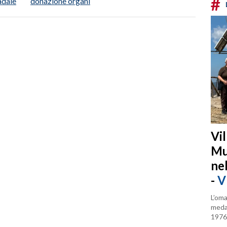
#
adale
donazione organi
Vi
Mu
ne
-
V
L’oma
medag
1976