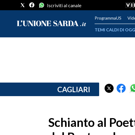
Iscriviti al canale
ProgrammaUS
Vid
TEMI CALDI DI OGG
METEO
COMUNI AL VOTO
VIDEO
FOTO
CAGLIARI
CRONACA SARDEGNA
CAGLIARI
Schianto al Poe
PROVINCIA DI CAGLIARI
SULCIS IGLESIENTE