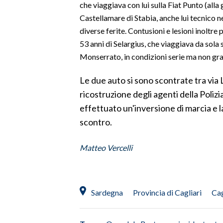
che viaggiava con lui sulla Fiat Punto (alla 
Castellamare di Stabia, anche lui tecnico n
SPETTACOLI
diverse ferite. Contusioni e lesioni inoltre
53 anni di Selargius, che viaggiava da sola 
GOSSIP
Monserrato, in condizioni serie ma non gra
SALUTE
Le due auto si sono scontrate tra via 
ricostruzione degli agenti della Polizi
SARDEGNA TURISMO
effettuato un'inversione di marcia e l
SARDI NEL MONDO
scontro.
NOTIZIE
Matteo Vercelli
EVENTI
#CARAUNIONE
Sardegna
Provincia di Cagliari
Cag
3 MINUTI CON
INSULARITÀ