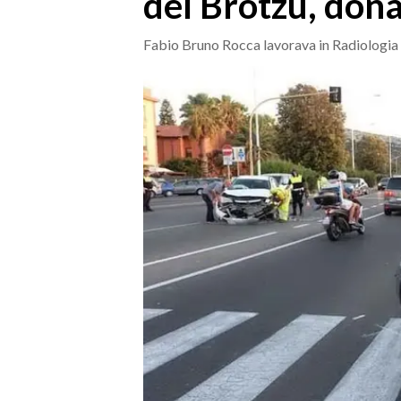
del Brotzu, donat
MEDIO CAMPIDANO
ORISTANO E PROVINCIA
Fabio Bruno Rocca lavorava in Radiologia
SASSARI E PROVINCIA
GALLURA
NUORO E PROVINCIA
OGLIASTRA
AGENDA
CRONACA
ITALIA
MONDO
POLITICA
ECONOMIA
SERVIZI ALLE IMPRESE