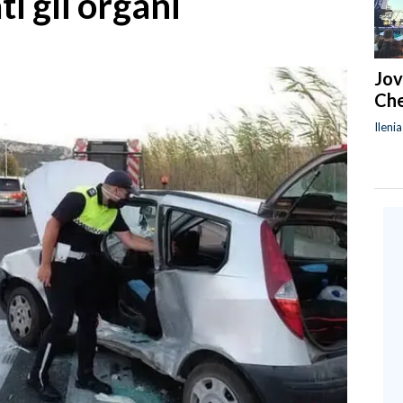
i gli organi
Jov
Che
Ileni