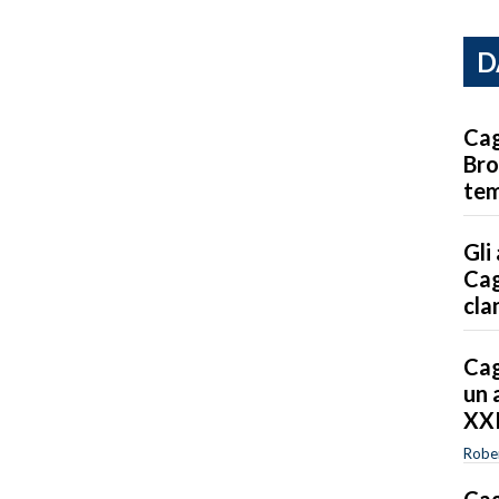
D
Cag
Bro
tem
Gli
Cag
cla
Cag
un 
XXI
Robe
Cag