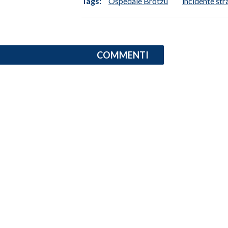
Tags:
Ospedale Brotzu
incidente str
INFO AZIENDE
ABBONATI
COMMENTI
ANNUNCI
NECROLOGI
PUBBLICITÀ
SPIAGGE
STORE