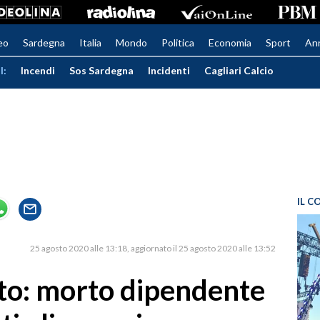
eo
Sardegna
Italia
Mondo
Politica
Economia
Sport
An
I:
Incendi
Sos Sardegna
Incidenti
Cagliari Calcio
IL C
25 agosto 2020 alle 13:18
aggiornato il 25 agosto 2020 alle 13:52
tto: morto dipendente