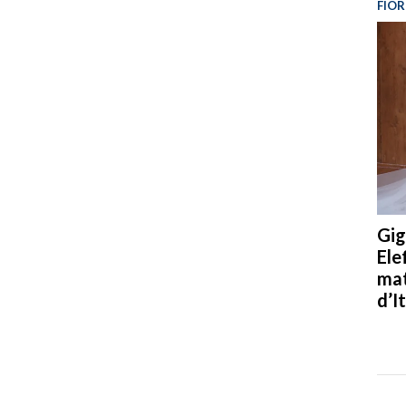
FIOR
Gig
Ele
mat
d’It