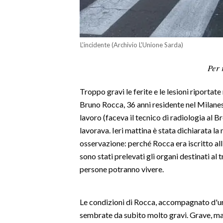
LAVORO
BANDI
L'incidente (Archivio L'Unione Sarda)
SPORT IN SARDEGNA
Per 
SPORT
Troppo gravi le ferite e le lesioni riportate
RISULTATI E CLASSIFICHE
Bruno Rocca, 36 anni residente nel Milanes
CALCIO
lavoro (faceva il tecnico di radiologia al B
CALCIO REGIONALE
lavorava. Ieri mattina è stata dichiarata la 
BASKET
osservazione: perché Rocca era iscritto all
VOLLEY
sono stati prelevati gli organi destinati al 
MOTORI
persone potranno vivere.
TENNIS
ALTRI SPORT
Le condizioni di Rocca, accompagnato d'u
sembrate da subito molto gravi. Grave, ma n
CULTURA