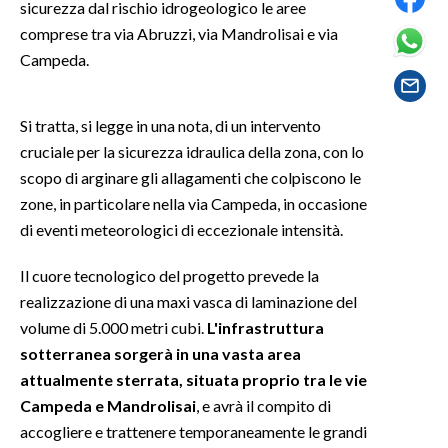
sicurezza dal rischio idrogeologico le aree
comprese tra via Abruzzi, via Mandrolisai e via
SPETTACOLI
Campeda.
GOSSIP
Si tratta, si legge in una nota, di un intervento
SALUTE
cruciale per la sicurezza idraulica della zona, con lo
scopo di arginare gli allagamenti che colpiscono le
SARDEGNA TURISMO
zone, in particolare nella via Campeda, in occasione
di eventi meteorologici di eccezionale intensità.
SARDI NEL MONDO
NOTIZIE
Il cuore tecnologico del progetto prevede la
EVENTI
realizzazione di una maxi vasca di laminazione del
volume di 5.000 metri cubi.
L'infrastruttura
#CARAUNIONE
sotterranea sorgerà in una vasta area
attualmente sterrata, situata proprio tra le vie
3 MINUTI CON
Campeda e Mandrolisai
, e avrà il compito di
accogliere e trattenere temporaneamente le grandi
INSULARITÀ