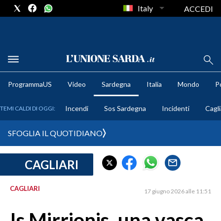
Italy
ACCEDI
METEO
ProgrammaUS
Video
Sardegna
Italia
Mondo
Po
COMUNI AL VOTO
Incendi
Sos Sardegna
Incidenti
Cagli
TEMI CALDI DI OGGI:
VIDEO
SFOGLIA IL QUOTIDIANO
FOTO
CAGLIARI
CRONACA SARDEGNA
CAGLIARI
CAGLIARI
17 giugno 2026 alle 11:51
PROVINCIA DI CAGLIARI
SULCIS IGLESIENTE
Is Mirrionis, una vasca