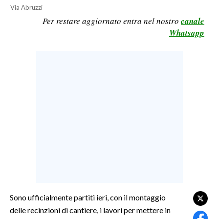
Via Abruzzi
LAVORO
Per restare aggiornato entra nel nostro
canale
BANDI
Whatsapp
SPORT IN SARDEGNA
SPORT
RISULTATI E CLASSIFICHE
CALCIO
CALCIO REGIONALE
BASKET
VOLLEY
MOTORI
TENNIS
ALTRI SPORT
Sono ufficialmente partiti ieri, con il montaggio
delle recinzioni di cantiere, i lavori per mettere in
CULTURA