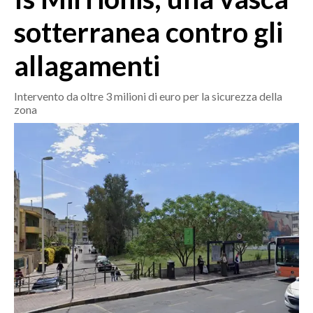
MEDIO CAMPIDANO
sotterranea contro gli
ORISTANO E PROVINCIA
SASSARI E PROVINCIA
allagamenti
GALLURA
NUORO E PROVINCIA
Intervento da oltre 3 milioni di euro per la sicurezza della
zona
OGLIASTRA
AGENDA
CRONACA
ITALIA
MONDO
POLITICA
ECONOMIA
SERVIZI ALLE IMPRESE