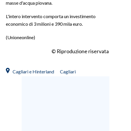
masse d'acqua piovana.
INFO AZIENDE
L'intero intervento comporta un investimento
ABBONATI
economico di 3 milioni e 390 mila euro.
ANNUNCI
(Unioneonline)
NECROLOGI
PUBBLICITÀ
© Riproduzione riservata
SPIAGGE
STORE
Cagliari e Hinterland
Cagliari