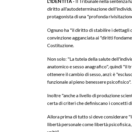
L'IDENTITÀ -
Il Tribunale nella sentenza 
diritto all'autodeterminazione dell'indivi
protagonista di una "profonda rivisitazione
Ognuno ha "il diritto di stabilire i dettagl
convinzione agganciata ai "diritti fondament
Costituzione.
Non solo: "La tutela della salute dell'indi
anatomico e sesso anagrafico", quindi "il t
ottenere il cambio di sesso, anzi: è "esclu
funzionale al pieno benessere psicofisico".
Inoltre "anche a livello di produzione scie
certa di criteri che definiscano i concetti d
Allora prima di tutto si deve considerare "l
libertà personale come libertà psicofisica, 
unità".