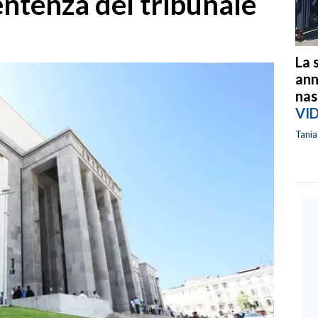
entenza del tribunale
La 
ann
nas
VI
Tani