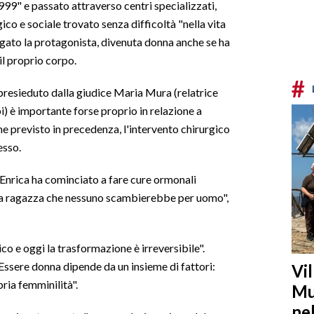
1999" e passato attraverso centri specializzati,
gico e sociale trovato senza difficoltà "nella vita
egato la protagonista, divenuta donna anche se ha
il proprio corpo.
#
presieduto dalla giudice Maria Mura (relatrice
) è importante forse proprio in relazione a
e previsto in precedenza, l'intervento chirurgico
esso.
Enrica ha cominciato a fare cure ormonali
bella ragazza che nessuno scambierebbe per uomo",
o e oggi la trasformazione è irreversibile".
ssere donna dipende da un insieme di fattori:
Vi
ria femminilità".
Mu
ne