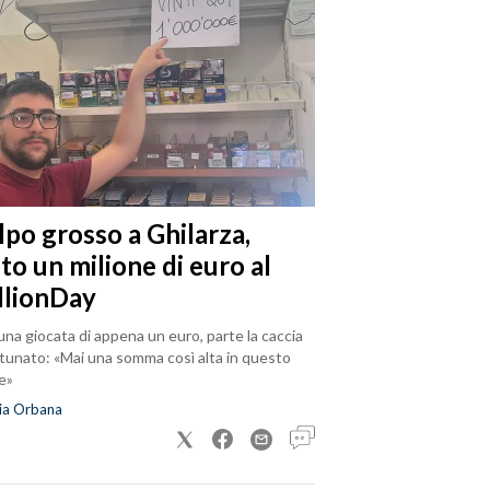
lpo grosso a Ghilarza,
to un milione di euro al
llionDay
na giocata di appena un euro, parte la caccia
rtunato: «Mai una somma così alta in questo
e»
ia Orbana