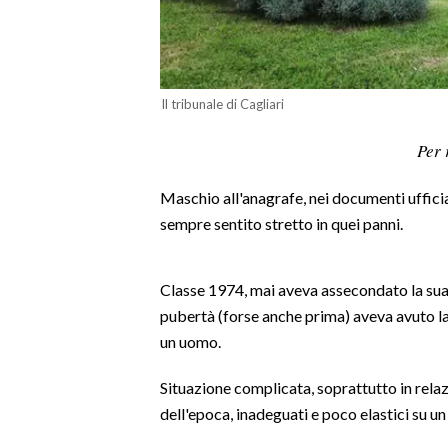
LAVORO
BANDI
Il tribunale di Cagliari
SPORT IN SARDEGNA
Per 
SPORT
RISULTATI E CLASSIFICHE
Maschio all'anagrafe, nei documenti ufficial
CALCIO
sempre sentito stretto in quei panni.
CALCIO REGIONALE
BASKET
Classe 1974, mai aveva assecondato la sua c
VOLLEY
pubertà (forse anche prima) aveva avuto la
MOTORI
un uomo.
TENNIS
Situazione complicata, soprattutto in relaz
ALTRI SPORT
dell'epoca, inadeguati e poco elastici su u
CULTURA