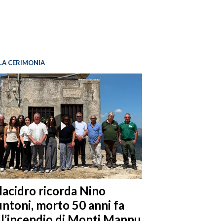
LA CERIMONIA
llacidro ricorda Nino
ntoni, morto 50 anni fa
ll’incendio di Monti Mannu