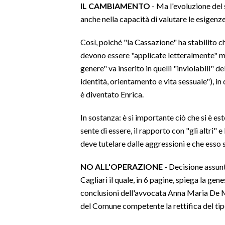
IL CAMBIAMENTO
- Ma l'evoluzione del 
anche nella capacità di valutare le esigenze
SPETTACOLI
Così, poiché "la Cassazione" ha stabilito c
GOSSIP
devono essere "applicate letteralmente" ma "
genere" va inserito in quelli "inviolabili" 
SALUTE
identità, orientamento e vita sessuale"), i
è diventato Enrica.
SARDEGNA TURISMO
In sostanza: è sì importante ciò che si è e
SARDI NEL MONDO
sente di essere, il rapporto con "gli altri" 
NOTIZIE
deve tutelare dalle aggressioni e che esso 
EVENTI
NO ALL'OPERAZIONE
- Decisione assunt
#CARAUNIONE
Cagliari il quale, in 6 pagine, spiega la gene
conclusioni dell'avvocata Anna Maria De Mon
3 MINUTI CON
del Comune competente la rettifica del tip
INSULARITÀ