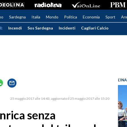
eo
Sardegna
Italia
Mondo
Politica
Economia
Sport
An
I:
Incendi
Sos Sardegna
Incidenti
Cagliari Calcio
L’IN
25 maggio 2017 alle 14:43
aggiornato il 25 maggio 2017 alle 15:20
nrica senza