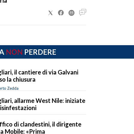
ria
A
NON
PERDERE
liari, il cantiere di via Galvani
so la chiusura
rto Zedda
liari, allarme West Nile: iniziate
disinfestazioni
ffico di clandestini, il dirigente
la Mobile: «Prima