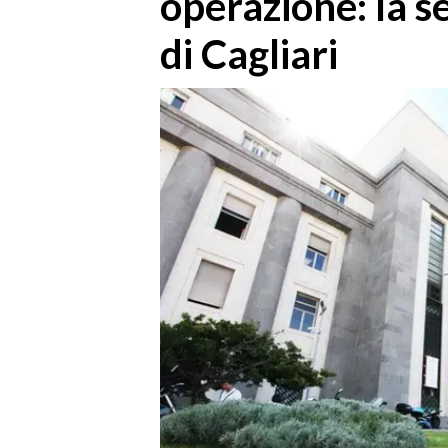
operazione: la s
MEDIO CAMPIDANO
di Cagliari
ORISTANO E PROVINCIA
SASSARI E PROVINCIA
GALLURA
NUORO E PROVINCIA
OGLIASTRA
AGENDA
CRONACA
ITALIA
MONDO
POLITICA
ECONOMIA
SERVIZI ALLE IMPRESE