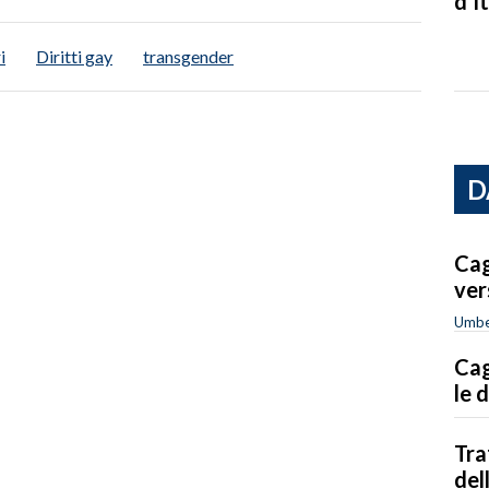
d’It
i
Diritti gay
transgender
D
Cag
ver
Umbe
Cag
le 
Tra
del