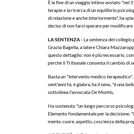
È la fine di un viaggio intimo avviato "nel 
terapie e la ricerca di un equilibrio psicolo
INFO AZIENDE
di relazione e anche interiormente", ha spi
ABBONATI
deciso di non farsi operare per modificare 
ANNUNCI
LA SENTENZA -
La sentenza del collegio 
NECROLOGI
Grazia Bagella, a latere Chiara Mazzaroppi
PUBBLICITÀ
questo dettaglio: non è più necessario, com
SPIAGGE
perché il Tribunale consenta il cambio di s
STORE
Basta un "intervento medico terapeutico". 
vent'anni fa; è glabra, ha il seno, "è una 
sottolinea l'avvocata De Montis.
Ha sostenuto "un lungo percorso psicologic
Elemento fondamentale per la decisione. "E
mente, cuore, aspetto, coscienza della prop