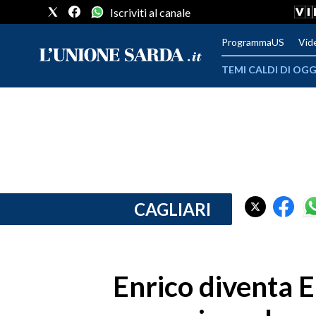
Iscriviti al canale
ProgrammaUS
Vid
TEMI CALDI DI OGG
METEO
COMUNI AL VOTO
VIDEO
FOTO
CAGLIARI
CRONACA SARDEGNA
CAGLIARI
Enrico diventa E
PROVINCIA DI CAGLIARI
SULCIS IGLESIENTE