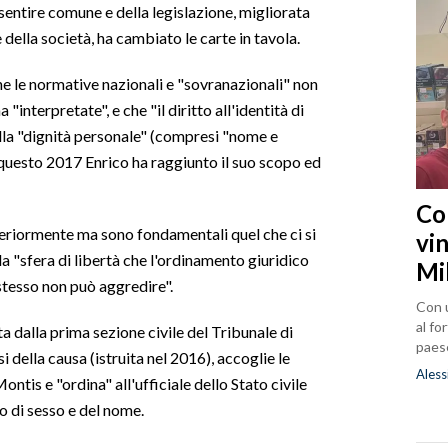
sentire comune e della legislazione, migliorata
 della società, ha cambiato le carte in tavola.
he le normative nazionali e "sovranazionali" non
interpretate", e che "il diritto all'identità di
della "dignità personale" (compresi "nome e
n questo 2017 Enrico ha raggiunto il suo scopo ed
Co
steriormente ma sono fondamentali quel che ci si
vin
e la "sfera di libertà che l'ordinamento giuridico
Mi
stesso non può aggredire".
Con u
al fo
a dalla prima sezione civile del Tribunale di
paes
si della causa (istruita nel 2016), accoglie le
Aless
tis e "ordina" all'ufficiale dello Stato civile
o di sesso e del nome.