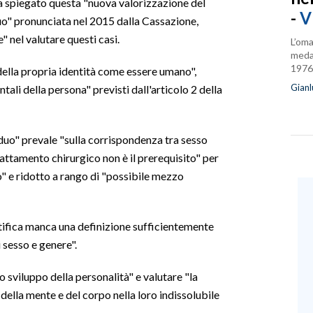
ha spiegato questa "nuova valorizzazione del
-
V
duo" pronunciata nel 2015 dalla Cassazione,
" nel valutare questi casi.
L’oma
medag
1976
i della propria identità come essere umano",
Gianl
ali della persona" previsti dall'articolo 2 della
viduo" prevale "sulla corrispondenza tra sesso
rattamento chirurgico non è il prerequisito" per
so" e ridotto a rango di "possibile mezzo
ntifica manca una definizione sufficientemente
i sesso e genere".
o sviluppo della personalità" e valutare "la
della mente e del corpo nella loro indissolubile