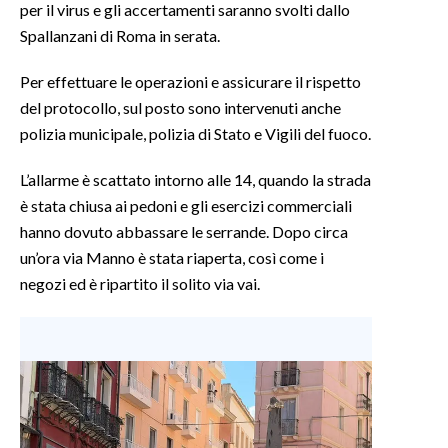
per il virus e gli accertamenti saranno svolti dallo
Spallanzani di Roma in serata.
INFO AZIENDE
ABBONATI
Per effettuare le operazioni e assicurare il rispetto
ANNUNCI
del protocollo, sul posto sono intervenuti anche
polizia municipale, polizia di Stato e Vigili del fuoco.
NECROLOGI
PUBBLICITÀ
L’allarme è scattato intorno alle 14, quando la strada
SPIAGGE
è stata chiusa ai pedoni e gli esercizi commerciali
STORE
hanno dovuto abbassare le serrande. Dopo circa
un’ora via Manno è stata riaperta, così come i
negozi ed è ripartito il solito via vai.