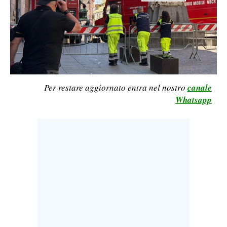
LAVORO
BANDI
SPORT IN SARDEGNA
SPORT
Per restare aggiornato entra nel nostro
canale
RISULTATI E CLASSIFICHE
Whatsapp
CALCIO
CALCIO REGIONALE
BASKET
VOLLEY
MOTORI
TENNIS
ALTRI SPORT
CULTURA