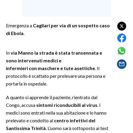
SPETTACOLI
Emergenza a
Cagliari per via di un sospetto caso
GOSSIP
di Ebola
.
SALUTE
In
via Manno la strada è stata transennata e
SARDEGNA TURISMO
sono intervenuti medici e
infermieri con maschere e tute asettiche
. Il
SARDI NEL MONDO
protocollo è scattato per prelevare una persona e
NOTIZIE
portarla in ospedale.
EVENTI
A quanto si apprende il paziente, rientrato dal
#CARAUNIONE
Congo, accusa
sintomi riconducibili al virus
. I
medici sono entrati nella sua abitazione e lo hanno
3 MINUTI CON
prelevato e condotto al
centro infettivi del
Santissima Trinità
. L’uomo sarà sottoposto ai test
INSULARITÀ