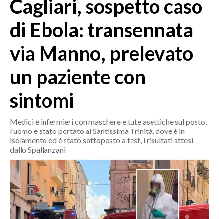
Cagliari, sospetto caso
MEDIO CAMPIDANO
ORISTANO E PROVINCIA
di Ebola: transennata
SASSARI E PROVINCIA
via Manno, prelevato
GALLURA
NUORO E PROVINCIA
un paziente con
OGLIASTRA
AGENDA
sintomi
CRONACA
Medici e infermieri con maschere e tute asettiche sul posto,
l’uomo è stato portato al Santissima Trinità, dove è in
ITALIA
isolamento ed è stato sottoposto a test, i risultati attesi
MONDO
dallo Spallanzani
POLITICA
ECONOMIA
SERVIZI ALLE IMPRESE