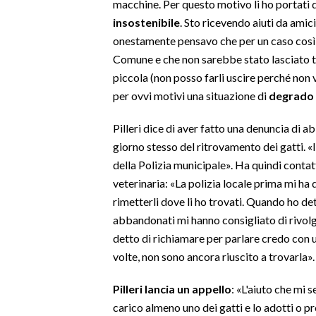
macchine. Per questo motivo li ho portati 
insostenibile
. Sto ricevendo aiuti da amici
SPETTACOLI
onestamente pensavo che per un caso così 
Comune e che non sarebbe stato lasciato tu
GOSSIP
piccola (non posso farli uscire perché non 
per ovvi motivi una situazione di
degrado
SALUTE
Pilleri dice di aver fatto una denuncia di ab
SARDEGNA TURISMO
giorno stesso del ritrovamento dei gatti. 
della Polizia municipale». Ha quindi conta
SARDI NEL MONDO
veterinaria: «La polizia locale prima mi ha 
NOTIZIE
rimetterli dove li ho trovati. Quando ho de
EVENTI
abbandonati mi hanno consigliato di rivolg
detto di richiamare per parlare credo con 
#CARAUNIONE
volte, non sono ancora riuscito a trovarla».
3 MINUTI CON
Pilleri lancia un appello
: «L'aiuto che mi 
carico almeno uno dei gatti e lo adotti o pro
INSULARITÀ