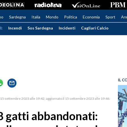
eo
Sardegna
Italia
Mondo
Politica
Economia
Sport
An
I:
Incendi
Sos Sardegna
Incidenti
Cagliari Calcio
IL C
15 settembre 2023 alle 19:42
aggiornato il 15 settembre 2023 alle 19:46
18 gatti abbandonati: