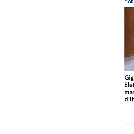
FIOR
Gig
Ele
mat
d’It