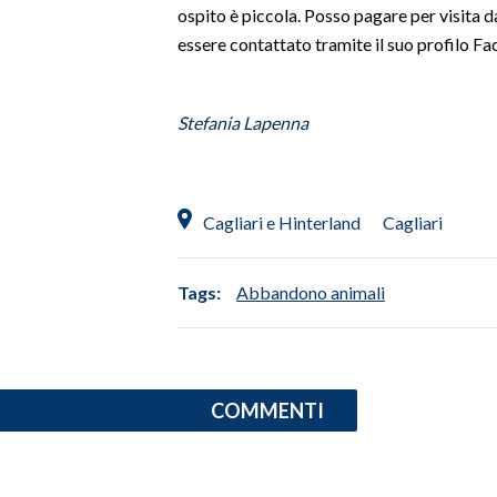
ospito è piccola. Posso pagare per visita dal
essere contattato tramite il suo profilo F
INFO AZIENDE
ABBONATI
ANNUNCI
Stefania Lapenna
NECROLOGI
PUBBLICITÀ
SPIAGGE
Cagliari e Hinterland
Cagliari
STORE
Tags:
Abbandono animali
COMMENTI