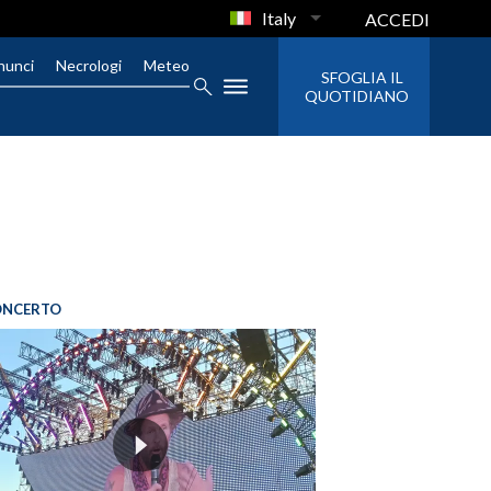
Italy
ACCEDI
nunci
Necrologi
Meteo
SFOGLIA IL
QUOTIDIANO
ONCERTO