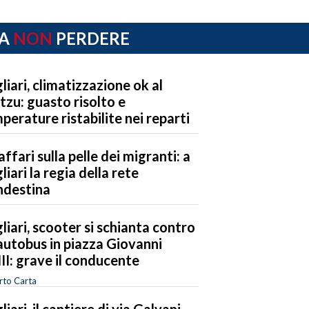
A
NON
PERDERE
liari, climatizzazione ok al
tzu: guasto risolto e
perature ristabilite nei reparti
 affari sulla pelle dei migranti: a
liari la regia della rete
ndestina
liari, scooter si schianta contro
autobus in piazza Giovanni
II: grave il conducente
rto Carta
liari, il cantiere di via Galvani