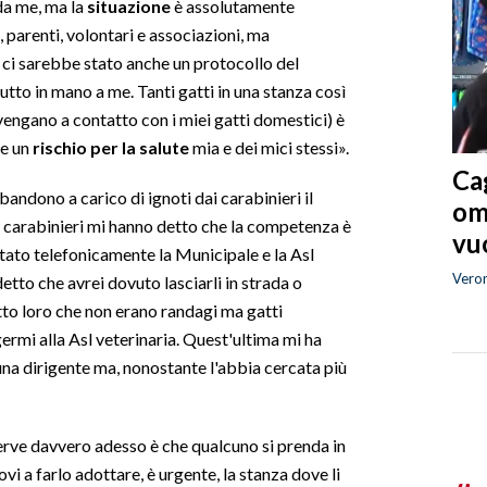
da me, ma la
situazione
è assolutamente
, parenti, volontari e associazioni, ma
ci sarebbe stato anche un protocollo del
tto in mano a me. Tanti gatti in una stanza così
vengano a contatto con i miei gatti domestici) è
e un
rischio per la salute
mia e dei mici stessi».
Cag
bandono a carico di ignoti dai carabinieri il
om
«I carabinieri mi hanno detto che la competenza è
vuo
ttato telefonicamente la Municipale e la Asl
Vero
detto che avrei dovuto lasciarli in strada o
tto loro che non erano randagi ma gatti
ermi alla Asl veterinaria. Quest'ultima mi ha
una dirigente ma, nonostante l'abbia cercata più
serve davvero adesso è che qualcuno si prenda in
vi a farlo adottare, è urgente, la stanza dove li