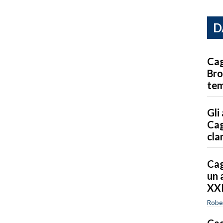
D
Cag
Bro
tem
Gli
Cag
cla
Cag
un 
XXI
Robe
Cag