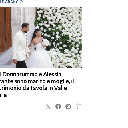
I D’ARANCIO
i Donnarumma e Alessia
fante sono marito e moglie, il
rimonio da favola in Valle
ria