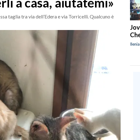
li a casa, aiutatemi»
ssa taglia tra via dell’Edera e via Torricelli. Qualcuno è
Jov
Che
Ileni