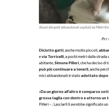
LAVORO
BANDI
SPORT IN SARDEGNA
Alcuni dei gatti abbandonati ospitati da Pilleri (f
SPORT
Per 
RISULTATI E CLASSIFICHE
Diciotto gatti
, anche molto piccoli,
abban
CALCIO
e
via Torricelli
, a pochi metri dalla strada 
CALCIO REGIONALE
abitante,
Simone Pilleri
, che ha deciso di
BASKET
può più continuare a tenerli
, anche perch
VOLLEY
mici abbandonati è stato
adottato dopo i
MOTORI
TENNIS
«
Da un giorno all’altro è comparso sott
ALTRI SPORT
grossa taglia con dentro e attorno un tot
Pilleri – . Lasciarli lì avrebbe significato u
CULTURA