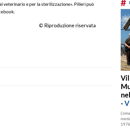
#
 veterinario e per la sterilizzazione». Pilleri può
acebook.
© Riproduzione riservata
Vi
Mu
ne
-
V
L’oma
medag
1976