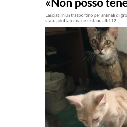
«Non posso tener
MEDIO CAMPIDANO
ORISTANO E PROVINCIA
Lasciati in un trasportino per animali di gro
SASSARI E PROVINCIA
stato adottato ma ne restano altri 12
GALLURA
NUORO E PROVINCIA
OGLIASTRA
AGENDA
CRONACA
ITALIA
MONDO
POLITICA
ECONOMIA
SERVIZI ALLE IMPRESE