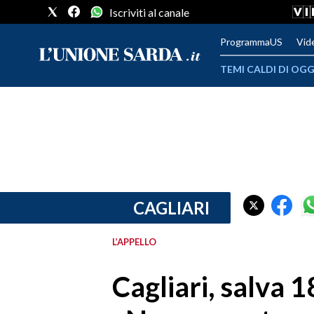
Iscriviti al canale
ProgrammaUS
Vid
TEMI CALDI DI OGG
METEO
COMUNI AL VOTO
VIDEO
FOTO
CAGLIARI
CRONACA SARDEGNA
L’APPELLO
CAGLIARI
Cagliari, salva 
PROVINCIA DI CAGLIARI
SULCIS IGLESIENTE