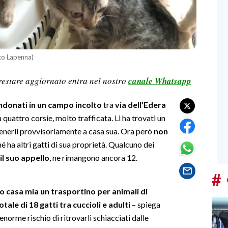
oto Lapenna)
restare aggiornato entra nel nostro
canale Whatsapp
donati in un campo incolto
tra
via dell’Edera
a quattro corsie, molto trafficata. Li ha trovati un
 tenerli provvisoriamente a casa sua. Ora però
non
é ha altri gatti di sua proprietà. Qualcuno dei
l suo appello
, ne rimangono ancora 12.
#
o casa mia un trasportino per animali di
ale di 18 gatti tra cuccioli e adulti
– spiega
n enorme rischio di ritrovarli schiacciati dalle