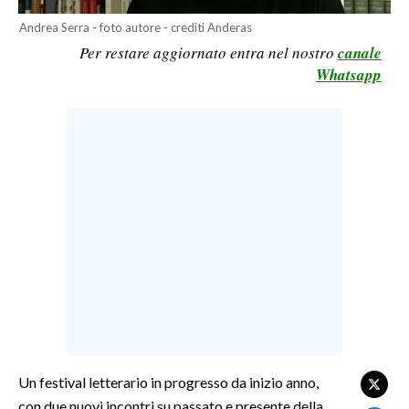
LAVORO
Andrea Serra - foto autore - crediti Anderas
Per restare aggiornato entra nel nostro
canale
BANDI
Whatsapp
SPORT IN SARDEGNA
SPORT
RISULTATI E CLASSIFICHE
CALCIO
CALCIO REGIONALE
BASKET
VOLLEY
MOTORI
TENNIS
ALTRI SPORT
Un festival letterario in progresso da inizio anno,
con due nuovi incontri su passato e presente della
CULTURA