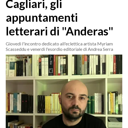
Cagliari, gli
MEDIO CAMPIDANO
ORISTANO E PROVINCIA
appuntamenti
SASSARI E PROVINCIA
letterari di "Anderas"
GALLURA
NUORO E PROVINCIA
Giovedì l'incontro dedicato all'eclettica artista Myriam
OGLIASTRA
Scasseddu e venerdì l'esordio editoriale di Andrea Serra
AGENDA
CRONACA
ITALIA
MONDO
POLITICA
ECONOMIA
SERVIZI ALLE IMPRESE