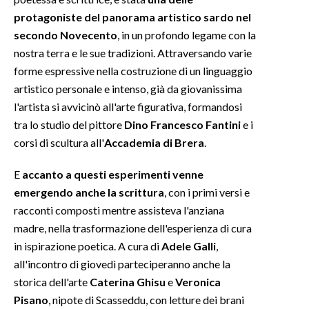
protagoniste del panorama artistico sardo nel
INFO AZIENDE
secondo Novecento
, in un profondo legame con la
ABBONATI
nostra terra e le sue tradizioni. Attraversando varie
forme espressive nella costruzione di un linguaggio
ANNUNCI
artistico personale e intenso, già da giovanissima
NECROLOGI
l'artista si avvicinò all'arte figurativa, formandosi
PUBBLICITÀ
tra lo studio del pittore
Dino Francesco Fantini
e i
SPIAGGE
corsi di scultura all'
Accademia di Brera
.
STORE
E
accanto a questi esperimenti venne
emergendo anche la scrittura
, con i primi versi e
racconti composti mentre assisteva l'anziana
madre, nella trasformazione dell'esperienza di cura
in ispirazione poetica. A cura di
Adele Galli
,
all'incontro di giovedì parteciperanno anche la
storica dell'arte
Caterina Ghisu
e
Veronica
Pisano
, nipote di Scasseddu, con letture dei brani