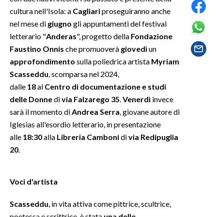
cultura nell'Isola: a
Cagliari
proseguiranno anche
SPETTACOLI
nel mese di
giugno
gli appuntamenti del festival
letterario "
Anderas
", progetto della
Fondazione
GOSSIP
Faustino Onnis
che promuoverà
giovedì
un
approfondimento
sulla poliedrica artista
Myriam
SALUTE
Scasseddu
, scomparsa nel 2024,
dalle
18
al
Centro di documentazione e studi
SARDEGNA TURISMO
delle Donne
di
via Falzarego 35
.
V
enerdì
invece
sarà il momento di
Andrea Serra
, giovane autore di
SARDI NEL MONDO
Iglesias all'esordio letterario, in presentazione
NOTIZIE
alle
18:30
alla
Libreria Camboni
di
via Redipuglia
EVENTI
20
.
#CARAUNIONE
Voci d'artista
3 MINUTI CON
Scasseddu
, in vita attiva come pittrice, scultrice,
INSULARITÀ
poetessa e scrittrice, è stata
una delle