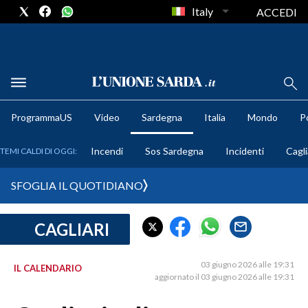
Italy
ACCEDI
METEO
ProgrammaUS
Video
Sardegna
Italia
Mondo
Po
COMUNI AL VOTO
Incendi
Sos Sardegna
Incidenti
Cagli
TEMI CALDI DI OGGI:
VIDEO
SFOGLIA IL QUOTIDIANO
FOTO
CAGLIARI
CRONACA SARDEGNA
CAGLIARI
03 giugno 2026 alle 19:31
IL CALENDARIO
PROVINCIA DI CAGLIARI
aggiornato il 03 giugno 2026 alle 19:31
SULCIS IGLESIENTE