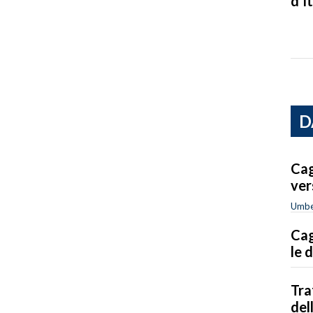
d’It
D
Cag
ver
Umbe
Cag
le 
Tra
del