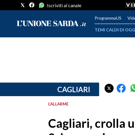
Iscriviti al canale
ProgrammaUS
Vid
TEMI CALDI DI OGG
METEO
COMUNI AL VOTO
VIDEO
FOTO
CAGLIARI
CRONACA SARDEGNA
L’ALLARME
CAGLIARI
Cagliari, crolla 
PROVINCIA DI CAGLIARI
SULCIS IGLESIENTE