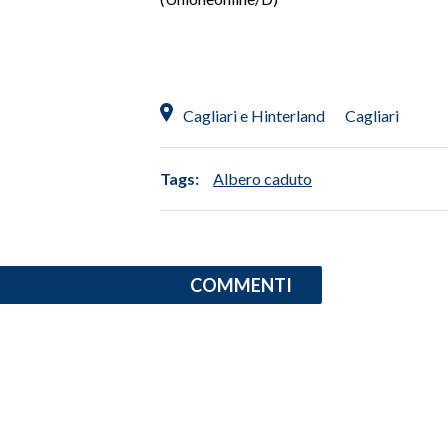
SPETTACOLI
GOSSIP
Cagliari e Hinterland
Cagliari
SALUTE
Tags:
Albero caduto
SARDEGNA TURISMO
SARDI NEL MONDO
NOTIZIE
COMMENTI
EVENTI
#CARAUNIONE
3 MINUTI CON
INSULARITÀ