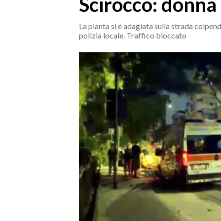
Scirocco: donna
MEDIO CAMPIDANO
ORISTANO E PROVINCIA
La pianta si è adagiata sulla strada colpend
SASSARI E PROVINCIA
polizia locale. Traffico bloccato
GALLURA
NUORO E PROVINCIA
OGLIASTRA
AGENDA
CRONACA
ITALIA
MONDO
POLITICA
ECONOMIA
SERVIZI ALLE IMPRESE