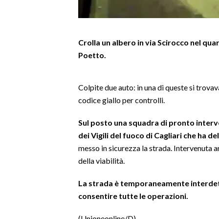
LAVORO
BANDI
Crolla un albero in via Scirocco nel quart
SPORT IN SARDEGNA
Poetto.
SPORT
Colpite due auto: in una di queste si trovav
RISULTATI E CLASSIFICHE
codice giallo per controlli.
CALCIO
CALCIO REGIONALE
Sul posto una squadra di pronto inter
BASKET
dei Vigili del fuoco di Cagliari che ha de
messo in sicurezza la strada. Intervenuta an
VOLLEY
della viabilità.
MOTORI
TENNIS
La strada è temporaneamente interdetta
ALTRI SPORT
consentire tutte le operazioni.
CULTURA
(Unioneonline/D)