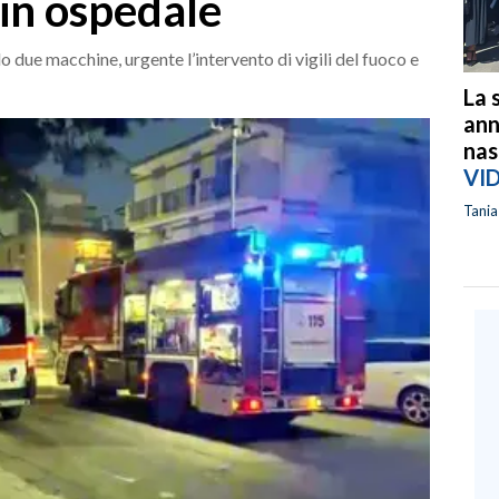
 in ospedale
o due macchine, urgente l’intervento di vigili del fuoco e
La 
ann
nas
VI
Tani