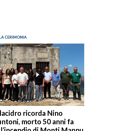
LA CERIMONIA
llacidro ricorda Nino
ntoni, morto 50 anni fa
ll’incendio di Monti Mannu