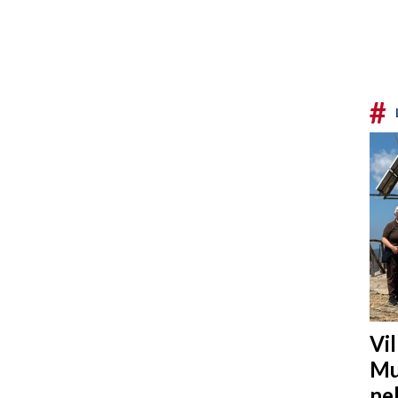
#
Vi
Mu
ne