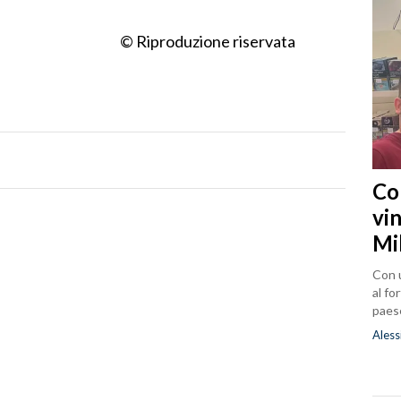
© Riproduzione riservata
Co
vin
Mi
Con u
al fo
paes
Aless