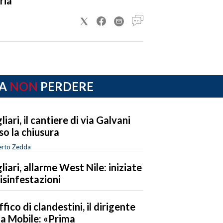
ria
A
NON
PERDERE
liari, il cantiere di via Galvani
so la chiusura
rto Zedda
liari, allarme West Nile: iniziate
disinfestazioni
ffico di clandestini, il dirigente
la Mobile: «Prima