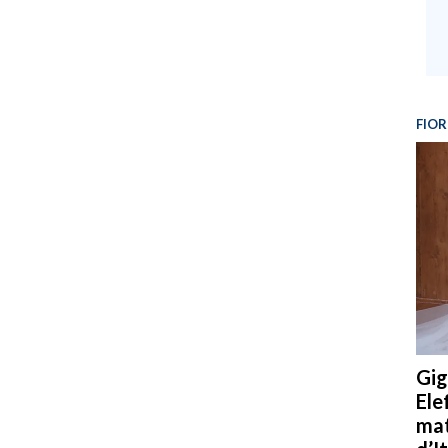
FIOR
Gig
Ele
mat