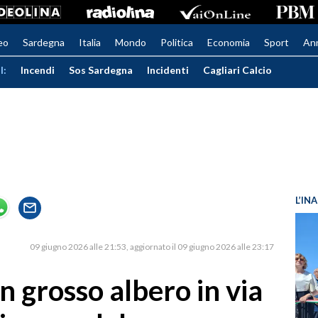
eo
Sardegna
Italia
Mondo
Politica
Economia
Sport
An
I:
Incendi
Sos Sardegna
Incidenti
Cagliari Calcio
L’IN
09 giugno 2026 alle 21:53
aggiornato il 09 giugno 2026 alle 23:17
un grosso albero in via