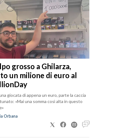
lpo grosso a Ghilarza,
to un milione di euro al
llionDay
na giocata di appena un euro, parte la caccia
rtunato: «Mai una somma così alta in questo
e»
ia Orbana