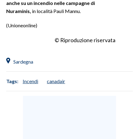
anche su un incendio nelle campagne di
Nuraminis,
in località Pauli Mannu.
INFO AZIENDE
ABBONATI
(Unioneonline)
ANNUNCI
© Riproduzione riservata
NECROLOGI
PUBBLICITÀ
SPIAGGE
Sardegna
STORE
Tags:
Incendi
canadair