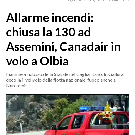
MEDIO CAMPIDANO
ORISTANO E PROVINCIA
Allarme incendi:
SASSARI E PROVINCIA
chiusa la 130 ad
GALLURA
NUORO E PROVINCIA
Assemini, Canadair in
OGLIASTRA
volo a Olbia
AGENDA
CRONACA
Fiamme a ridosso della Statale nel Cagliaritano. In Gallura
decolla il velivolo della flotta nazionale, fuoco anche a
ITALIA
Nuraminis
MONDO
POLITICA
ECONOMIA
SERVIZI ALLE IMPRESE