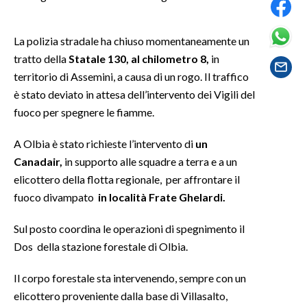
SPETTACOLI
La polizia stradale ha chiuso momentaneamente un
tratto della
Statale 130,
al chilometro 8,
in
GOSSIP
territorio di Assemini, a causa di un rogo. Il traffico
è stato deviato in attesa dell’intervento dei Vigili del
SALUTE
fuoco per spegnere le fiamme.
SARDEGNA TURISMO
A Olbia è stato richieste l’intervento di
un
Canadair,
in supporto alle squadre a terra e a un
SARDI NEL MONDO
elicottero della flotta regionale, per affrontare il
NOTIZIE
fuoco divampato
in località Frate Ghelardi.
EVENTI
Sul posto coordina le operazioni di spegnimento il
#CARAUNIONE
Dos della stazione forestale di Olbia.
3 MINUTI CON
Il corpo forestale sta intervenendo, sempre con un
elicottero proveniente dalla base di Villasalto,
INSULARITÀ