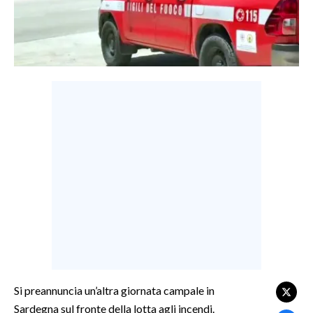
LAVORO
BANDI
SPORT IN SARDEGNA
SPORT
RISULTATI E CLASSIFICHE
CALCIO
CALCIO REGIONALE
BASKET
VOLLEY
MOTORI
TENNIS
ALTRI SPORT
Si preannuncia un’altra giornata campale in
Sardegna sul fronte della lotta agli incendi.
CULTURA