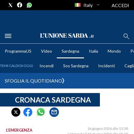
Italy
ACCEDI
METEO
ProgrammaUS
Video
Sardegna
Italia
Mondo
Po
COMUNI AL VOTO
Incendi
Sos Sardegna
Incidenti
Cagli
TEMI CALDI DI OGGI:
VIDEO
SFOGLIA IL QUOTIDIANO
FOTO
CRONACA SARDEGNA
CRONACA SARDEGNA
CAGLIARI
PROVINCIA DI CAGLIARI
SULCIS IGLESIENTE
16 giugno 2026 alle 13:38
L’EMERGENZA
aggiornato il 16 giugno 2026 alle 15:19