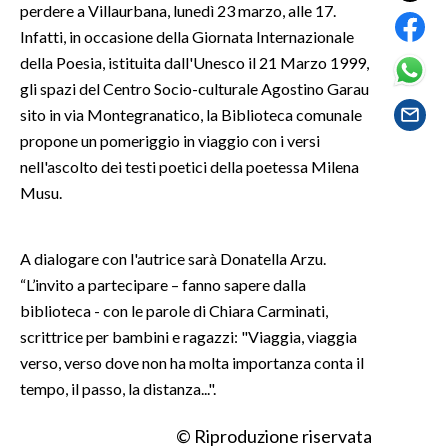
perdere a Villaurbana, lunedì 23 marzo, alle 17.
Infatti, in occasione della Giornata Internazionale
SPETTACOLI
della Poesia, istituita dall'Unesco il 21 Marzo 1999,
gli spazi del Centro Socio-culturale Agostino Garau
GOSSIP
sito in via Montegranatico, la Biblioteca comunale
propone un pomeriggio in viaggio con i versi
SALUTE
nell'ascolto dei testi poetici della poetessa Milena
SARDEGNA TURISMO
Musu.
SARDI NEL MONDO
A dialogare con l'autrice sarà Donatella Arzu.
NOTIZIE
“L’invito a partecipare – fanno sapere dalla
EVENTI
biblioteca - con le parole di Chiara Carminati,
scrittrice per bambini e ragazzi: "Viaggia, viaggia
#CARAUNIONE
verso, verso dove non ha molta importanza conta il
tempo, il passo, la distanza...".
3 MINUTI CON
© Riproduzione riservata
INSULARITÀ