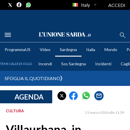
Italy
ACCEDI
METEO
ProgrammaUS
Video
Sardegna
Italia
Mondo
Po
COMUNI AL VOTO
Incendi
Sos Sardegna
Incidenti
Cagli
TEMI CALDI DI OGGI:
VIDEO
SFOGLIA IL QUOTIDIANO
FOTO
AGENDA
CRONACA SARDEGNA
CAGLIARI
CULTURA
21 marzo 2026 alle 11:39
PROVINCIA DI CAGLIARI
SULCIS IGLESIENTE
Villaurbana, in