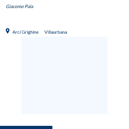
Giacomo Pala
INFO AZIENDE
ABBONATI
ANNUNCI
Arci Grighine
Villaurbana
NECROLOGI
PUBBLICITÀ
SPIAGGE
STORE