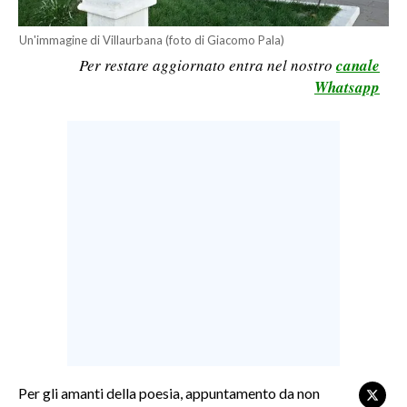
LAVORO
Un'immagine di Villaurbana (foto di Giacomo Pala)
BANDI
Per restare aggiornato entra nel nostro
canale
Whatsapp
SPORT IN SARDEGNA
SPORT
RISULTATI E CLASSIFICHE
CALCIO
CALCIO REGIONALE
BASKET
VOLLEY
MOTORI
TENNIS
ALTRI SPORT
Per gli amanti della poesia, appuntamento da non
CULTURA