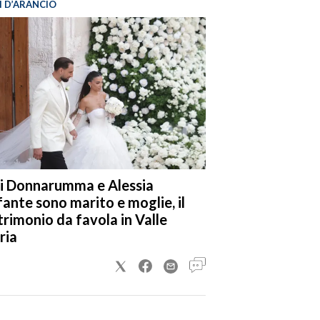
I D’ARANCIO
i Donnarumma e Alessia
fante sono marito e moglie, il
rimonio da favola in Valle
ria