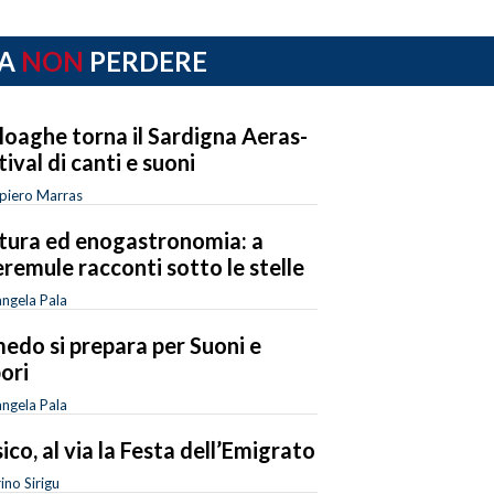
A
NON
PERDERE
loaghe torna il Sardigna Aeras-
tival di canti e suoni
piero Marras
tura ed enogastronomia: a
remule racconti sotto le stelle
ngela Pala
edo si prepara per Suoni e
ori
ngela Pala
ico, al via la Festa dell’Emigrato
ino Sirigu