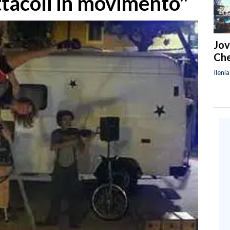
ttacoli in movimento"
Jov
Che
Ileni