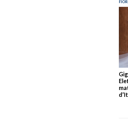
FIOR
Gig
Ele
mat
d’It