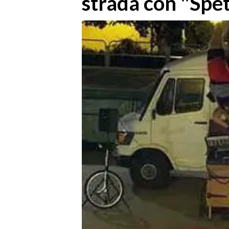
strada con "Spe
MEDIO CAMPIDANO
ORISTANO E PROVINCIA
SASSARI E PROVINCIA
GALLURA
NUORO E PROVINCIA
OGLIASTRA
AGENDA
CRONACA
ITALIA
MONDO
POLITICA
ECONOMIA
SERVIZI ALLE IMPRESE