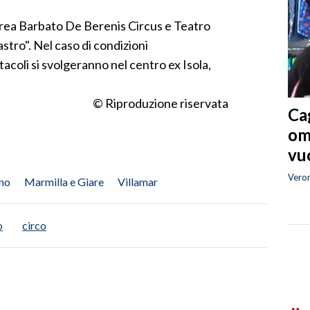
'area Barbato De Berenis Circus e Teatro
stro". Nel caso di condizioni
acoli si svolgeranno nel centro ex Isola,
© Riproduzione riservata
Cag
om
vuo
Vero
no
Marmilla e Giare
Villamar
o
circo