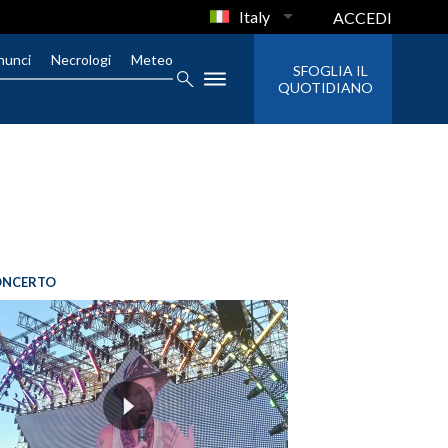
Italy
ACCEDI
nunci
Necrologi
Meteo
SFOGLIA IL
QUOTIDIANO
ONCERTO