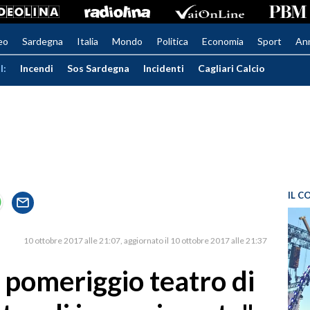
eo
Sardegna
Italia
Mondo
Politica
Economia
Sport
An
I:
Incendi
Sos Sardegna
Incidenti
Cagliari Calcio
IL C
10 ottobre 2017 alle 21:07
aggiornato il 10 ottobre 2017 alle 21:37
 pomeriggio teatro di