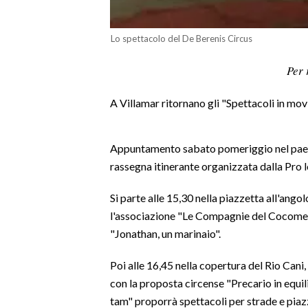
LAVORO
Lo spettacolo del De Berenis Circus
BANDI
Per 
SPORT IN SARDEGNA
A Villamar ritornano gli "Spettacoli in mo
SPORT
RISULTATI E CLASSIFICHE
Appuntamento sabato pomeriggio nel paese
CALCIO
rassegna itinerante organizzata dalla Pro
CALCIO REGIONALE
BASKET
Si parte alle 15,30 nella piazzetta all'angol
VOLLEY
l'associazione "Le Compagnie del Cocomero
MOTORI
"Jonathan, un marinaio".
TENNIS
Poi alle 16,45 nella copertura del Rio Cani, 
ALTRI SPORT
con la proposta circense "Precario in equi
tam" proporrà spettacoli per strade e piaz
CULTURA