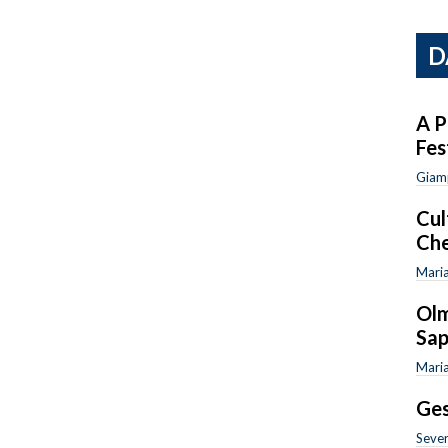
D
A P
Fes
Giam
Cul
Che
Maria
Olm
Sap
Maria
Ges
Sever