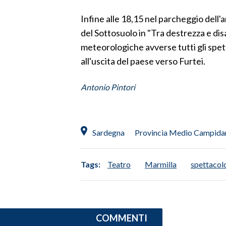
Infine alle 18,15 nel parcheggio dell
SPETTACOLI
del Sottosuolo in "Tra destrezza e disa
meteorologiche avverse tutti gli spett
GOSSIP
all'uscita del paese verso Furtei.
SALUTE
Antonio Pintori
SARDEGNA TURISMO
SARDI NEL MONDO
Sardegna
Provincia Medio Campida
NOTIZIE
EVENTI
Tags:
Teatro
Marmilla
spettacol
#CARAUNIONE
3 MINUTI CON
COMMENTI
INSULARITÀ