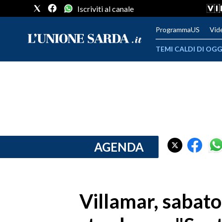
Iscriviti al canale
ProgrammaUS
Vid
TEMI CALDI DI OGG
METEO
COMUNI AL VOTO
VIDEO
FOTO
AGENDA
CRONACA SARDEGNA
CAGLIARI
Villamar, sabato
PROVINCIA DI CAGLIARI
SULCIS IGLESIENTE