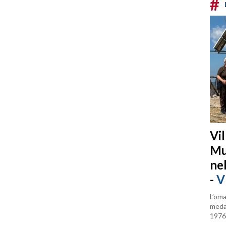
#
Vi
Mu
ne
-
V
L’oma
medag
1976