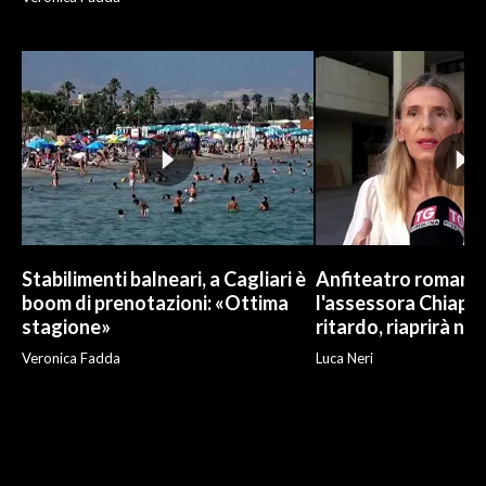
Stabilimenti balneari, a Cagliari è
Anfiteatro romano d
boom di prenotazioni: «Ottima
l'assessora Chiapp
stagione»
ritardo, riaprirà ne
Veronica Fadda
Luca Neri