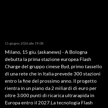
LAVORO
BANDI
SPORT IN SARDEGNA
SPORT
15 giugno 2026 alle 19:08
RISULTATI E CLASSIFICHE
Milano, 15 giu. (askanews) - A Bologna
CALCIO
debutta la prima stazione europea Flash
CALCIO REGIONALE
Charge del gruppo cinese Byd, primo tassello
BASKET
di una rete che in Italia prevede 300 stazioni
VOLLEY
entro la fine del prossimo anno. Il progetto
MOTORI
rientra in un piano da 2 miliardi di euro per
TENNIS
oltre 3.000 punti di ricarica ultrarapida in
ALTRI SPORT
Europa entro il 2027.La tecnologia Flash
CULTURA