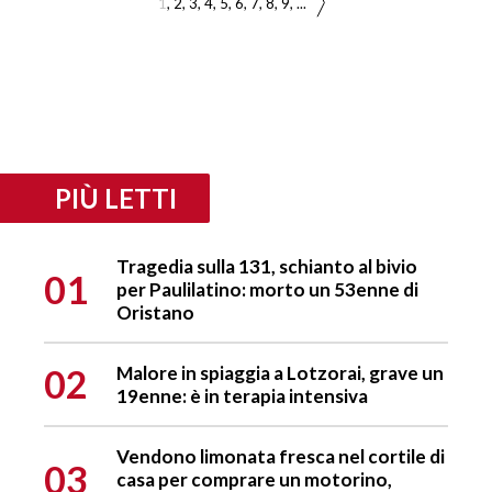
1
2
3
4
5
6
7
8
9
...
PIÙ LETTI
Tragedia sulla 131, schianto al bivio
01
per Paulilatino: morto un 53enne di
Oristano
02
Malore in spiaggia a Lotzorai, grave un
19enne: è in terapia intensiva
Vendono limonata fresca nel cortile di
03
casa per comprare un motorino,