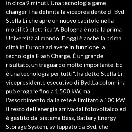
in circa 9 minuti. Una tecnologia game
changer l'ha definita la vicepresidente di Byd
INFO AZIENDE
Stella Li che apre un nuovo capitolo nella
ABBONATI
mobilità elettrica."A Bologna è nata la prima
ANNUNCI
Università al mondo. E oggi è anche la prima
NECROLOGI
città in Europa ad avere in funzione la
PUBBLICITÀ
tecnologia Flash Charge. È un grande
SPIAGGE
risultato, un traguardo molto importante. Ed
STORE
è una tecnologia per tutti", ha detto Stella Li
vicepresidente esecutivo di Byd.La colonnina
può erogare fino a 1.500 kW, ma
l'assorbimento dalla rete è limitato a 100 kW.
Il resto dell'energia arriva dal fotovoltaico ed
è gestito dal sistema Bess, Battery Energy
Storage System, sviluppato da Byd, che