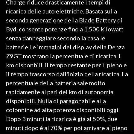
Charge riduce drasticamente i tempi di
ricarica delle auto elettriche. Basata sulla
SPETTACOLI
seconda generazione della Blade Battery di
GOSSIP
Byd, consente potenze fino a 1.500 kilowatt
senza danneggiare secondo la casa le
SALUTE
batterie.Le immagini del display della Denza
Z9GT mostrano la percentuale di ricarica, i
SARDEGNA TURISMO
km disponbili, il tempo restante per il pieno e
SARDI NEL MONDO
il tempo trascorso dall'inizio della ricarica. La
NOTIZIE
percentuale della batteria sale molto
EVENTI
rapidamente al pari dei km di autonomia
disponibili. Nulla di paragonabile alla
#CARAUNIONE
colonnine ad alta potenza disponibili oggi.
3 MINUTI CON
Dopo 3 minuti la ricarica è già al 50%, due
minuti dopo è al 70% per poi arrivare al pieno
INSULARITÀ