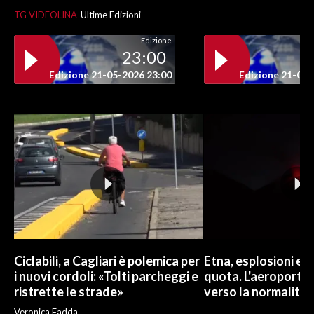
TG VIDEOLINA
Ultime Edizioni
Edizione
23:00
Edizione 21-05-2026 23:00
Edizione 21-05-
Ciclabili, a Cagliari è polemica per
Etna, esplosioni e c
i nuovi cordoli: «Tolti parcheggi e
quota. L'aeroporto 
ristrette le strade»
verso la normalità
Veronica Fadda