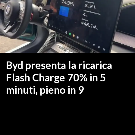
MEDIO CAMPIDANO
ORISTANO E PROVINCIA
SASSARI E PROVINCIA
GALLURA
NUORO E PROVINCIA
OGLIASTRA
AGENDA
Byd presenta la ricarica
CRONACA
Flash Charge 70% in 5
ITALIA
minuti, pieno in 9
MONDO
POLITICA
ECONOMIA
SERVIZI ALLE IMPRESE