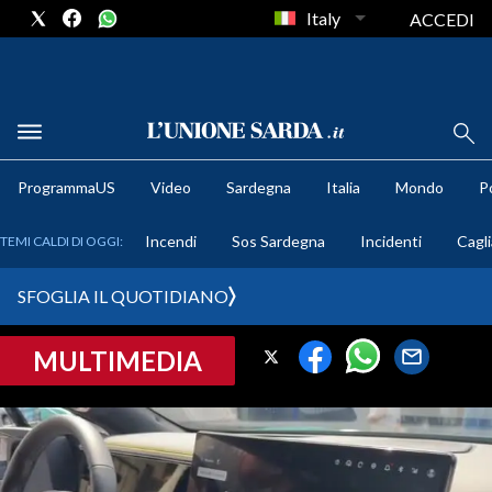
Italy
ACCEDI
METEO
ProgrammaUS
Video
Sardegna
Italia
Mondo
Po
COMUNI AL VOTO
Incendi
Sos Sardegna
Incidenti
Cagli
TEMI CALDI DI OGGI:
VIDEO
SFOGLIA IL QUOTIDIANO
FOTO
MULTIMEDIA
CRONACA SARDEGNA
CAGLIARI
PROVINCIA DI CAGLIARI
SULCIS IGLESIENTE