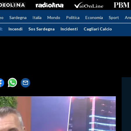
eo
Sardegna
Italia
Mondo
Politica
Economia
Sport
An
I:
Incendi
Sos Sardegna
Incidenti
Cagliari Calcio