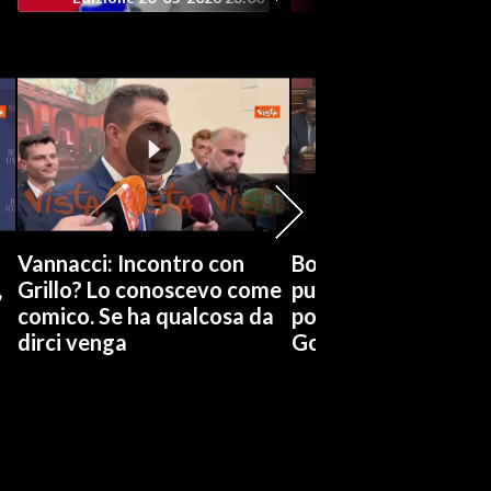
Vannacci: Incontro con
Boccia (Pd) su conti
,
Grillo? Lo conoscevo come
pubblici a Giorgetti
comico. Se ha qualcosa da
possiamo affidarci a
dirci venga
Governo a occhi chi