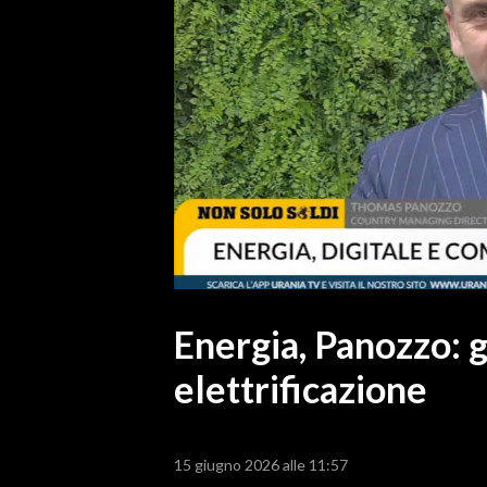
MEDIO CAMPIDANO
ORISTANO E PROVINCIA
SASSARI E PROVINCIA
GALLURA
NUORO E PROVINCIA
OGLIASTRA
AGENDA
CRONACA
ITALIA
MONDO
Energia, Panozzo: g
elettrificazione
POLITICA
ECONOMIA
15 giugno 2026 alle 11:57
SERVIZI ALLE IMPRESE