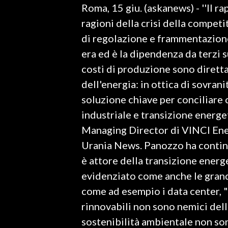
Roma, 15 giu. (askanews) - ''Il ra
LAVORO
ragioni della crisi della competi
BANDI
di regolazione e frammentazione
era ed è la dipendenza da terzi s
SPORT IN SARDEGNA
costi di produzione sono diretta
SPORT
dell'energia: in ottica di sovrani
RISULTATI E CLASSIFICHE
soluzione chiave per conciliare 
CALCIO
industriale e transizione energ
CALCIO REGIONALE
Managing Director di VINCI Energ
BASKET
Urania News. Panozzo ha contin
VOLLEY
è attore della transizione energ
MOTORI
evidenziato come anche le grand
TENNIS
come ad esempio i data center, "
ALTRI SPORT
rinnovabili non sono nemici dell
sostenibilità ambientale non s
CULTURA