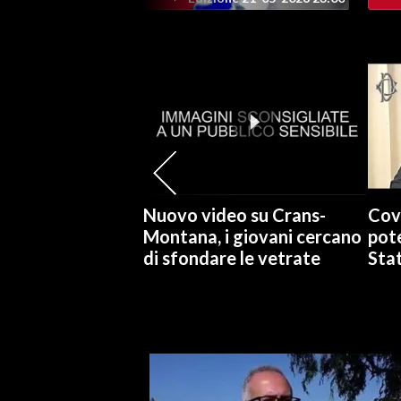
INFO AZIENDE
ABBONATI
ANNUNCI
NECROLOGI
PUBBLICITÀ
SPIAGGE
STORE
Nuovo video su Crans-
Cov
Montana, i giovani cercano
pote
di sfondare le vetrate
Stat