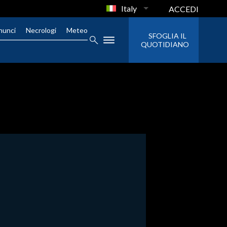
Italy
ACCEDI
nunci
Necrologi
Meteo
SFOGLIA IL
QUOTIDIANO