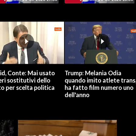
id, Conte: Mai usato
Trump: Melania Odia
ri sostitutivi dello
quando imito atlete trans
o per scelta politica
ha fatto film numero uno
dell'anno