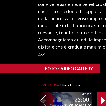
convivere assieme, a beneficio di
clienti ci chiedono di supportarl
SPETTACOLI
della sicurezza in senso ampio, 
GOSSIP
industriale in Italia ancora sot
rilevante, tenuto conto dell'inst
SALUTE
Accompagniamo quindi le imprese
SARDEGNA TURISMO
digitale che è graduale ma a mio
Red
SARDI NEL MONDO
NOTIZIE
FOTO E VIDEO GALLERY
EVENTI
#CARAUNIONE
TG VIDEOLINA
Ultime Edizioni
3 MINUTI CON
Edizione
23:00
INSULARITÀ
Edizione 21-05-2026 23:00