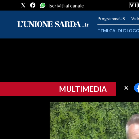
Iscriviti al canale
ProgrammaUS
Vid
TEMI CALDI DI OGG
METEO
COMUNI AL VOTO
VIDEO
MULTIMEDIA
FOTO
CRONACA SARDEGNA
CAGLIARI
PROVINCIA DI CAGLIARI
SULCIS IGLESIENTE