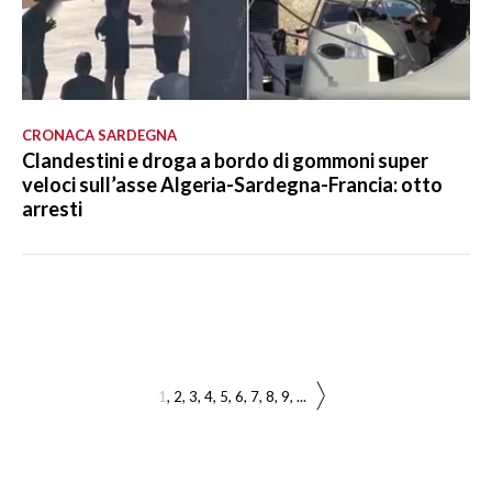
CRONACA SARDEGNA
Clandestini e droga a bordo di gommoni super
veloci sull’asse Algeria-Sardegna-Francia: otto
arresti
1
2
3
4
5
6
7
8
9
...