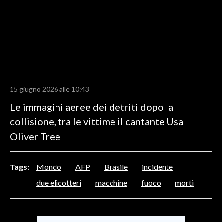
LAVORO
BANDI
SPORT IN SARDEGNA
SPORT
15 giugno 2026 alle 10:43
RISULTATI E CLASSIFICHE
Le immagini aeree dei detriti dopo la
CALCIO
collisione, tra le vittime il cantante Usa
CALCIO REGIONALE
Oliver Tree
BASKET
VOLLEY
MOTORI
Tags:
Mondo
AFP
Brasile
incidente
TENNIS
due elicotteri
macchine
fuoco
morti
ALTRI SPORT
CULTURA