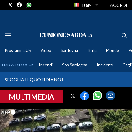
Italy
ACCEDI
METEO
ProgrammaUS
Video
Sardegna
Italia
Mondo
Po
COMUNI AL VOTO
Incendi
Sos Sardegna
Incidenti
Cagli
TEMI CALDI DI OGGI:
VIDEO
SFOGLIA IL QUOTIDIANO
FOTO
MULTIMEDIA
CRONACA SARDEGNA
CAGLIARI
PROVINCIA DI CAGLIARI
SULCIS IGLESIENTE