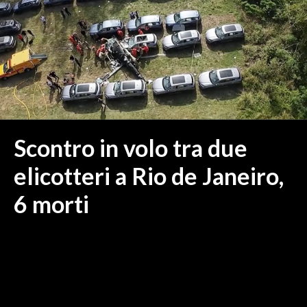
MEDIO CAMPIDANO
ORISTANO E PROVINCIA
SASSARI E PROVINCIA
GALLURA
NUORO E PROVINCIA
OGLIASTRA
AGENDA
Scontro in volo tra due
CRONACA
elicotteri a Rio de Janeiro,
ITALIA
6 morti
MONDO
POLITICA
ECONOMIA
SERVIZI ALLE IMPRESE