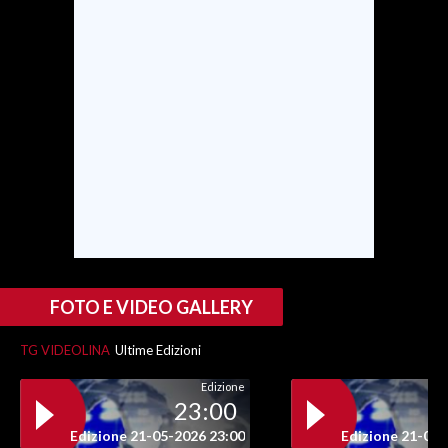
SPETTACOLI
GOSSIP
SALUTE
SARDEGNA TURISMO
SARDI NEL MONDO
NOTIZIE
EVENTI
FOTO E VIDEO GALLERY
#CARAUNIONE
TG VIDEOLINA
Ultime Edizioni
Edizione
3 MINUTI CON
23:00
Edizione 21-05-2026 23:00
Edizione 21-05-
INSULARITÀ