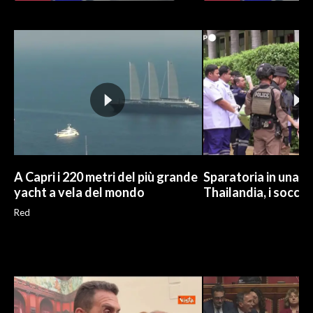
INFO AZIENDE
ABBONATI
ANNUNCI
NECROLOGI
PUBBLICITÀ
SPIAGGE
STORE
A Capri i 220 metri del più grande
Sparatoria in una sc
yacht a vela del mondo
Thailandia, i soccor
Red