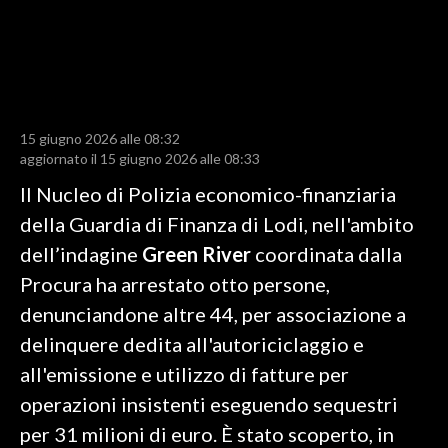
LAVORO
BANDI
SPORT IN SARDEGNA
15 giugno 2026 alle 08:32
SPORT
aggiornato il 15 giugno 2026 alle 08:33
RISULTATI E CLASSIFICHE
Il Nucleo di Polizia economico-finanziaria
CALCIO
della Guardia di Finanza di Lodi, nell'ambito
CALCIO REGIONALE
dell’indagine
Green River
coordinata dalla
BASKET
Procura ha arrestato otto persone,
VOLLEY
denunciandone altre 44, per associazione a
MOTORI
delinquere dedita all'autoriciclaggio e
TENNIS
all'emissione e utilizzo di fatture per
ALTRI SPORT
operazioni insistenti eseguendo sequestri
per 31 milioni di euro. È stato scoperto, in
CULTURA