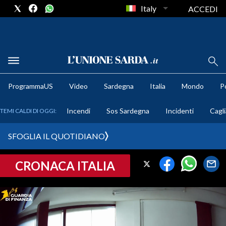
Italy
ACCEDI
METEO
ProgrammaUS
Video
Sardegna
Italia
Mondo
Po
COMUNI AL VOTO
Incendi
Sos Sardegna
Incidenti
Cagli
TEMI CALDI DI OGGI:
VIDEO
SFOGLIA IL QUOTIDIANO
FOTO
CRONACA ITALIA
CRONACA SARDEGNA
CAGLIARI
PROVINCIA DI CAGLIARI
SULCIS IGLESIENTE