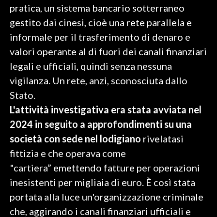
pratica, un sistema bancario sotterraneo
gestito dai cinesi, cioè una rete parallela e
SPETTACOLI
informale per il trasferimento di denaro e
GOSSIP
valori operante al di fuori dei canali finanziari
legali e ufficiali, quindi senza nessuna
SALUTE
vigilanza. Un rete, anzi, sconosciuta dallo
SARDEGNA TURISMO
Stato.
L'attività investigativa era stata avviata nel
SARDI NEL MONDO
2024 in seguito a approfondimenti su una
NOTIZIE
società con sede nel lodigiano
rivelatasi
EVENTI
fittizia e che operava come
"cartiera” emettendo fatture per operazioni
#CARAUNIONE
inesistenti per migliaia di euro. È così stata
3 MINUTI CON
portata alla luce un'organizzazione criminale
che, aggirando i canali finanziari ufficiali e
INSULARITÀ