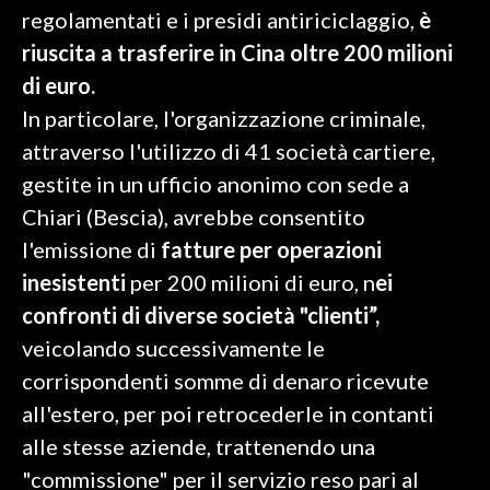
regolamentati e i presidi antiriciclaggio,
è
INFO AZIENDE
riuscita a trasferire in Cina oltre 200 milioni
ABBONATI
di euro.
In particolare, l'organizzazione criminale,
ANNUNCI
attraverso l'utilizzo di 41 società cartiere,
NECROLOGI
gestite in un ufficio anonimo con sede a
PUBBLICITÀ
Chiari (Bescia), avrebbe consentito
SPIAGGE
l'emissione di
fatture per operazioni
STORE
inesistenti
per 200 milioni di euro, n
ei
confronti di diverse società "clienti”,
veicolando successivamente le
corrispondenti somme di denaro ricevute
all'estero, per poi retrocederle in contanti
alle stesse aziende, trattenendo una
"commissione" per il servizio reso pari al