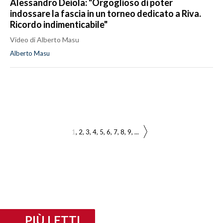
Alessandro Deiola: "Orgoglioso di poter
indossare la fascia in un torneo dedicato a Riva.
Ricordo indimenticabile"
Video di Alberto Masu
Alberto Masu
1
2
3
4
5
6
7
8
9
...
PIÙ LETTI