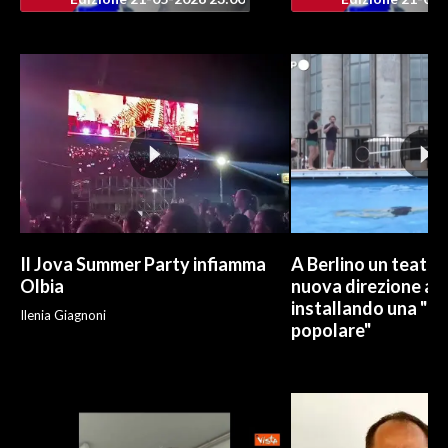
INFO AZIENDE
ABBONATI
ANNUNCI
NECROLOGI
PUBBLICITÀ
SPIAGGE
STORE
Il Jova Summer Party infiamma
A Berlino un teatro
Olbia
nuova direzione art
installando una "pi
Ilenia Giagnoni
popolare"