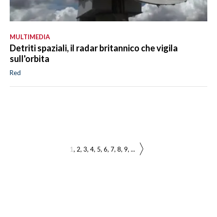
MULTIMEDIA
Detriti spaziali, il radar britannico che vigila
sull'orbita
Red
1
2
3
4
5
6
7
8
9
...