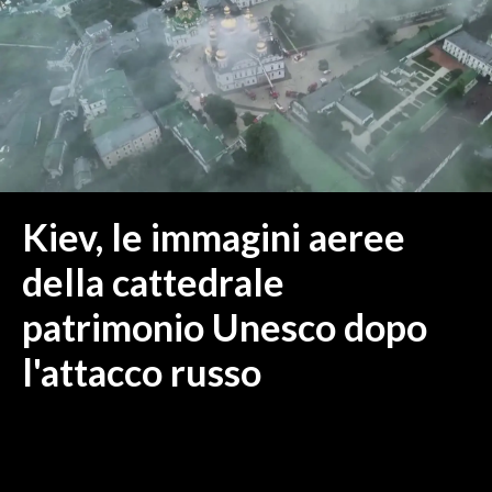
MEDIO CAMPIDANO
ORISTANO E PROVINCIA
SASSARI E PROVINCIA
GALLURA
NUORO E PROVINCIA
OGLIASTRA
AGENDA
Kiev, le immagini aeree
CRONACA
della cattedrale
ITALIA
patrimonio Unesco dopo
MONDO
l'attacco russo
POLITICA
ECONOMIA
SERVIZI ALLE IMPRESE