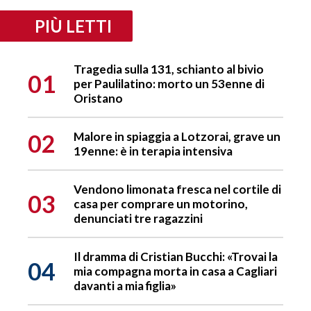
PIÙ LETTI
Tragedia sulla 131, schianto al bivio
01
per Paulilatino: morto un 53enne di
Oristano
02
Malore in spiaggia a Lotzorai, grave un
19enne: è in terapia intensiva
Vendono limonata fresca nel cortile di
03
casa per comprare un motorino,
denunciati tre ragazzini
Il dramma di Cristian Bucchi: «Trovai la
04
mia compagna morta in casa a Cagliari
davanti a mia figlia»