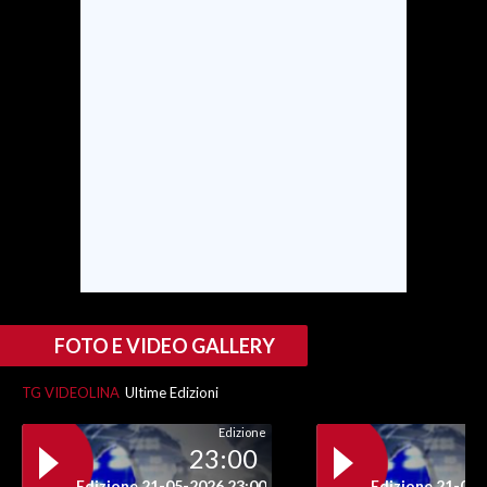
SPETTACOLI
GOSSIP
SALUTE
SARDEGNA TURISMO
SARDI NEL MONDO
NOTIZIE
EVENTI
FOTO E VIDEO GALLERY
#CARAUNIONE
TG VIDEOLINA
Ultime Edizioni
3 MINUTI CON
Edizione
23:00
INSULARITÀ
Edizione 21-05-2026 23:00
Edizione 21-05-