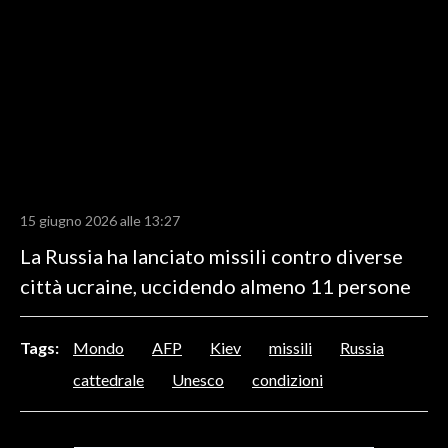
LAVORO
BANDI
SPORT IN SARDEGNA
SPORT
RISULTATI E CLASSIFICHE
CALCIO
15 giugno 2026 alle 13:27
CALCIO REGIONALE
La Russia ha lanciato missili contro diverse
BASKET
città ucraine, uccidendo almeno 11 persone
VOLLEY
MOTORI
Tags:
Mondo
AFP
Kiev
missili
Russia
TENNIS
cattedrale
Unesco
condizioni
ALTRI SPORT
CULTURA