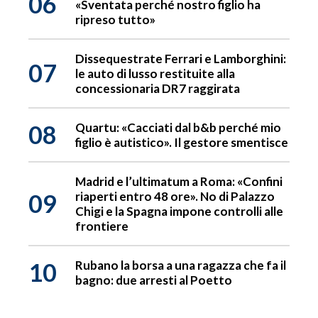
06
«Sventata perché nostro figlio ha
ripreso tutto»
Dissequestrate Ferrari e Lamborghini:
07
le auto di lusso restituite alla
concessionaria DR7 raggirata
08
Quartu: «Cacciati dal b&b perché mio
figlio è autistico». Il gestore smentisce
Madrid e l’ultimatum a Roma: «Confini
09
riaperti entro 48 ore». No di Palazzo
Chigi e la Spagna impone controlli alle
frontiere
10
Rubano la borsa a una ragazza che fa il
bagno: due arresti al Poetto