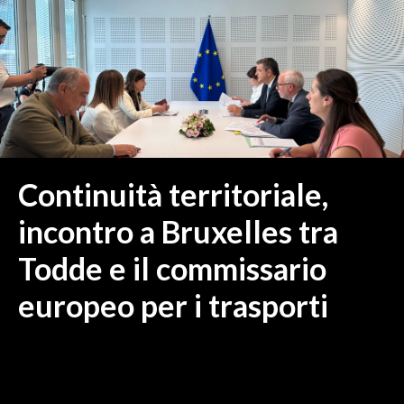
MEDIO CAMPIDANO
ORISTANO E PROVINCIA
SASSARI E PROVINCIA
GALLURA
NUORO E PROVINCIA
OGLIASTRA
AGENDA
Continuità territoriale,
CRONACA
incontro a Bruxelles tra
ITALIA
Todde e il commissario
MONDO
europeo per i trasporti
POLITICA
ECONOMIA
SERVIZI ALLE IMPRESE