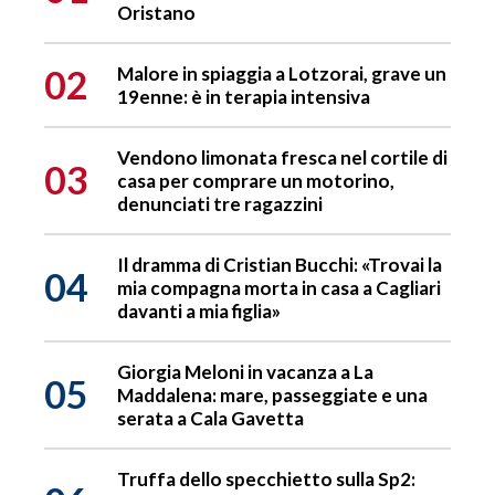
Oristano
02
Malore in spiaggia a Lotzorai, grave un
19enne: è in terapia intensiva
Vendono limonata fresca nel cortile di
03
casa per comprare un motorino,
denunciati tre ragazzini
Il dramma di Cristian Bucchi: «Trovai la
04
mia compagna morta in casa a Cagliari
davanti a mia figlia»
Giorgia Meloni in vacanza a La
05
Maddalena: mare, passeggiate e una
serata a Cala Gavetta
Truffa dello specchietto sulla Sp2: