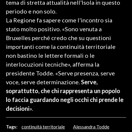
tema di stretta attualità nell'Isola in questo
periodo e non solo.
SPETTACOLI
La Regione fa sapere come l'incontro sia
GOSSIP
stato molto positivo. «Sono venuta a
Bruxelles perché credo che su questioni
SALUTE
importanti come la continuità territoriale
non bastino le lettere formali o le
SARDEGNA TURISMO
interlocuzioni tecniche», afferma la
SARDI NEL MONDO
presidente Todde. «Serve presenza, serve
NOTIZIE
voce, serve determinazione.
Serve,
EVENTI
soprattutto, che chi rappresenta un popolo
lo faccia guardando negli occhi chi prende le
#CARAUNIONE
decisioni
».
3 MINUTI CON
Tags:
continuità territoriale
Alessandra Todde
INSULARITÀ