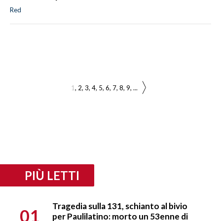
Red
1
2
3
4
5
6
7
8
9
...
PIÙ LETTI
Tragedia sulla 131, schianto al bivio
01
per Paulilatino: morto un 53enne di