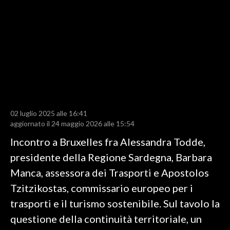
LAVORO
BANDI
SPORT IN SARDEGNA
SPORT
RISULTATI E CLASSIFICHE
CALCIO
02 luglio 2025 alle 16:41
aggiornato il 24 maggio 2026 alle 15:54
CALCIO REGIONALE
Incontro a Bruxelles fra Alessandra Todde,
BASKET
presidente della Regione Sardegna, Barbara
VOLLEY
Manca, assessora dei Trasporti e Apostolos
MOTORI
Tzitzikostas, commissario europeo per i
TENNIS
trasporti e il turismo sostenibile. Sul tavolo la
ALTRI SPORT
questione della continuità territoriale, un
CULTURA