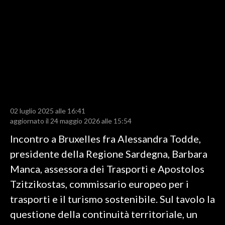
LAVORO
BANDI
SPORT IN SARDEGNA
SPORT
RISULTATI E CLASSIFICHE
CALCIO
02 luglio 2025 alle 16:41
aggiornato il 24 maggio 2026 alle 15:54
CALCIO REGIONALE
Incontro a Bruxelles fra Alessandra Todde,
BASKET
presidente della Regione Sardegna, Barbara
VOLLEY
Manca, assessora dei Trasporti e Apostolos
MOTORI
Tzitzikostas, commissario europeo per i
TENNIS
trasporti e il turismo sostenibile. Sul tavolo la
ALTRI SPORT
questione della continuità territoriale, un
CULTURA