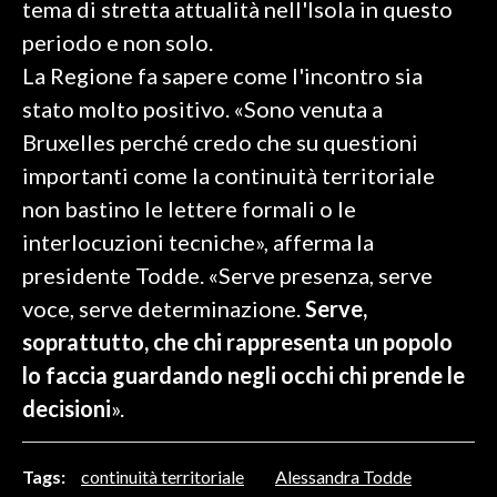
tema di stretta attualità nell'Isola in questo
periodo e non solo.
SPETTACOLI
La Regione fa sapere come l'incontro sia
GOSSIP
stato molto positivo. «Sono venuta a
Bruxelles perché credo che su questioni
SALUTE
importanti come la continuità territoriale
non bastino le lettere formali o le
SARDEGNA TURISMO
interlocuzioni tecniche», afferma la
SARDI NEL MONDO
presidente Todde. «Serve presenza, serve
NOTIZIE
voce, serve determinazione.
Serve,
EVENTI
soprattutto, che chi rappresenta un popolo
lo faccia guardando negli occhi chi prende le
#CARAUNIONE
decisioni
».
3 MINUTI CON
Tags:
continuità territoriale
Alessandra Todde
INSULARITÀ