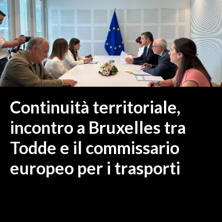
MEDIO CAMPIDANO
ORISTANO E PROVINCIA
SASSARI E PROVINCIA
GALLURA
NUORO E PROVINCIA
OGLIASTRA
AGENDA
Continuità territoriale,
CRONACA
incontro a Bruxelles tra
ITALIA
Todde e il commissario
MONDO
europeo per i trasporti
POLITICA
ECONOMIA
SERVIZI ALLE IMPRESE