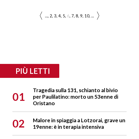
...
2
3
4
5
6
7
8
9
10
...
PIÙ LETTI
Tragedia sulla 131, schianto al bivio
01
per Paulilatino: morto un 53enne di
Oristano
02
Malore in spiaggia a Lotzorai, grave un
19enne: è in terapia intensiva