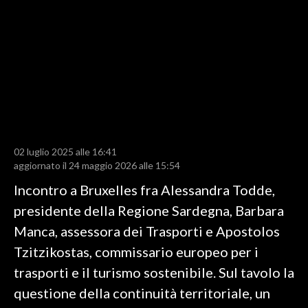
LAVORO
BANDI
SPORT IN SARDEGNA
SPORT
RISULTATI E CLASSIFICHE
CALCIO
02 luglio 2025 alle 16:41
aggiornato il 24 maggio 2026 alle 15:54
CALCIO REGIONALE
Incontro a Bruxelles fra Alessandra Todde,
BASKET
presidente della Regione Sardegna, Barbara
VOLLEY
Manca, assessora dei Trasporti e Apostolos
MOTORI
Tzitzikostas, commissario europeo per i
TENNIS
trasporti e il turismo sostenibile. Sul tavolo la
ALTRI SPORT
questione della continuità territoriale, un
CULTURA