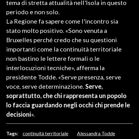
tema di stretta attualità nell'Isola in questo
periodo e non solo.
SPETTACOLI
La Regione fa sapere come l'incontro sia
GOSSIP
stato molto positivo. «Sono venuta a
Bruxelles perché credo che su questioni
SALUTE
importanti come la continuità territoriale
non bastino le lettere formali o le
SARDEGNA TURISMO
interlocuzioni tecniche», afferma la
SARDI NEL MONDO
presidente Todde. «Serve presenza, serve
NOTIZIE
voce, serve determinazione.
Serve,
EVENTI
soprattutto, che chi rappresenta un popolo
lo faccia guardando negli occhi chi prende le
#CARAUNIONE
decisioni
».
3 MINUTI CON
Tags:
continuità territoriale
Alessandra Todde
INSULARITÀ