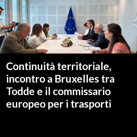
MEDIO CAMPIDANO
ORISTANO E PROVINCIA
SASSARI E PROVINCIA
GALLURA
NUORO E PROVINCIA
OGLIASTRA
AGENDA
Continuità territoriale,
CRONACA
incontro a Bruxelles tra
ITALIA
Todde e il commissario
MONDO
europeo per i trasporti
POLITICA
ECONOMIA
SERVIZI ALLE IMPRESE