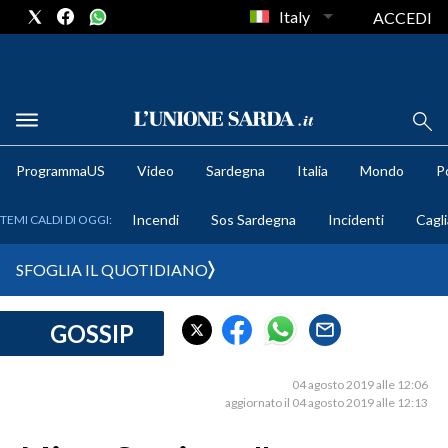
Italy
ACCEDI
METEO
ProgrammaUS
Video
Sardegna
Italia
Mondo
Po
COMUNI AL VOTO
Incendi
Sos Sardegna
Incidenti
Cagli
TEMI CALDI DI OGGI:
VIDEO
SFOGLIA IL QUOTIDIANO
FOTO
GOSSIP
CRONACA SARDEGNA
CAGLIARI
04 agosto 2019 alle 12:06
PROVINCIA DI CAGLIARI
aggiornato il 04 agosto 2019 alle 12:13
SULCIS IGLESIENTE