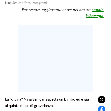
Nina Senicar (foto Instagram)
LAVORO
Per restare aggiornato entra nel nostro
canale
BANDI
Whatsapp
SPORT IN SARDEGNA
SPORT
RISULTATI E CLASSIFICHE
CALCIO
CALCIO REGIONALE
BASKET
VOLLEY
MOTORI
TENNIS
ALTRI SPORT
La "divina" Nina Senicar aspetta un bimbo ed è già
al quinto mese di gravidanza.
CULTURA