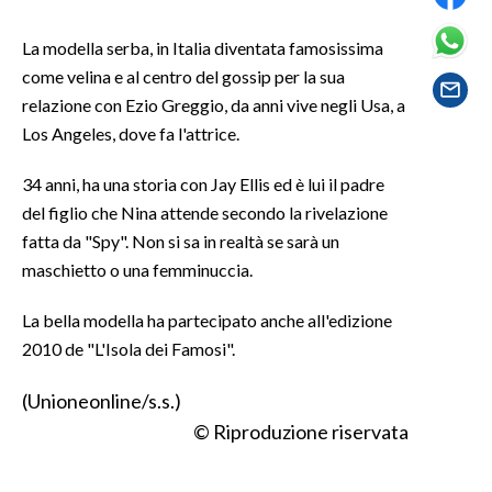
La modella serba, in Italia diventata famosissima
SPETTACOLI
come velina e al centro del gossip per la sua
GOSSIP
relazione con Ezio Greggio, da anni vive negli Usa, a
Los Angeles, dove fa l'attrice.
SALUTE
34 anni, ha una storia con Jay Ellis ed è lui il padre
SARDEGNA TURISMO
del figlio che Nina attende secondo la rivelazione
fatta da "Spy". Non si sa in realtà se sarà un
SARDI NEL MONDO
maschietto o una femminuccia.
NOTIZIE
La bella modella ha partecipato anche all'edizione
EVENTI
2010 de "L'Isola dei Famosi".
#CARAUNIONE
(Unioneonline/s.s.)
© Riproduzione riservata
3 MINUTI CON
INSULARITÀ