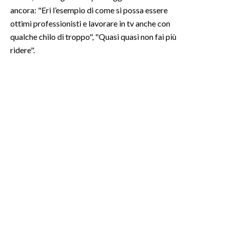
ancora: "Eri l’esempio di come si possa essere
SPETTACOLI
ottimi professionisti e lavorare in tv anche con
qualche chilo di troppo", "Quasi quasi non fai più
GOSSIP
ridere".
SALUTE
SARDEGNA TURISMO
SARDI NEL MONDO
NOTIZIE
EVENTI
#CARAUNIONE
3 MINUTI CON
INSULARITÀ