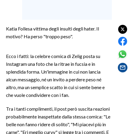
LAVORO
BANDI
Katia Follesa vittima degli insulti degli hater. Il
SPORT IN SARDEGNA
motivo? Ha perso "troppo peso".
SPORT
RISULTATI E CLASSIFICHE
Ecco i fatti: la celebre comica di Zelig posta su
Instagram una foto che la ritrae in fucsia e in
CALCIO
splendida forma. Un'immagine in cui non lancia
CALCIO REGIONALE
alcun messaggio, né un invito a perdere peso né
BASKET
altro, ma un semplice scatto in cui si sente bene e
VOLLEY
che vuole condividere con i fan.
MOTORI
Tra i tanti complimenti, il post però suscita reazioni
TENNIS
probabilmente inaspettate dalla stessa comica: "Le
ALTRI SPORT
belle non fanno ridere di solito", "Mi piacevi più in
carne", "Eri meglio curvy" si legge tra i commenti. E
CULTURA