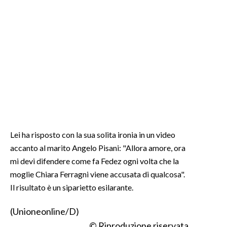
INFO AZIENDE
ABBONATI
ANNUNCI
NECROLOGI
PUBBLICITÀ
SPIAGGE
STORE
Lei ha risposto con la sua solita ironia in un video
accanto al marito Angelo Pisani: "Allora amore, ora
mi devi difendere come fa Fedez ogni volta che la
moglie Chiara Ferragni viene accusata di qualcosa".
Il risultato è un siparietto esilarante.
(Unioneonline/D)
© Riproduzione riservata