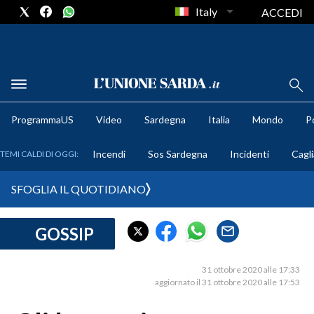
Italy
ACCEDI
METEO
ProgrammaUS
Video
Sardegna
Italia
Mondo
Po
COMUNI AL VOTO
Incendi
Sos Sardegna
Incidenti
Cagli
TEMI CALDI DI OGGI:
VIDEO
SFOGLIA IL QUOTIDIANO
FOTO
GOSSIP
CRONACA SARDEGNA
CAGLIARI
31 ottobre 2020 alle 17:33
PROVINCIA DI CAGLIARI
aggiornato il 31 ottobre 2020 alle 17:53
SULCIS IGLESIENTE