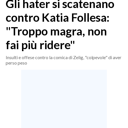
Gli hater si scatenano
MEDIO CAMPIDANO
ORISTANO E PROVINCIA
contro Katia Follesa:
SASSARI E PROVINCIA
"Troppo magra, non
GALLURA
NUORO E PROVINCIA
fai più ridere"
OGLIASTRA
AGENDA
Insulti e offese contro la comica di Zelig, "colpevole" di aver
perso peso
CRONACA
ITALIA
MONDO
POLITICA
ECONOMIA
SERVIZI ALLE IMPRESE