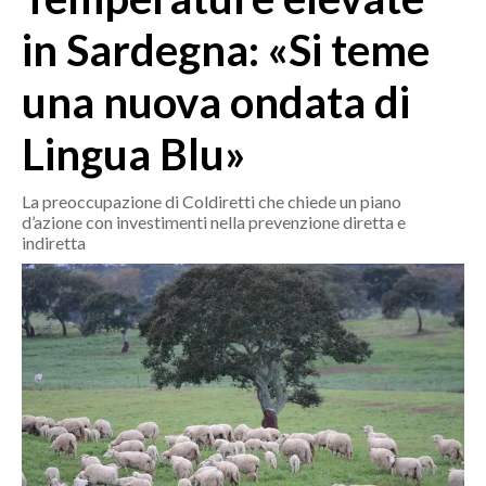
MEDIO CAMPIDANO
in Sardegna: «Si teme
ORISTANO E PROVINCIA
SASSARI E PROVINCIA
una nuova ondata di
GALLURA
Lingua Blu»
NUORO E PROVINCIA
OGLIASTRA
La preoccupazione di Coldiretti che chiede un piano
AGENDA
d’azione con investimenti nella prevenzione diretta e
indiretta
CRONACA
ITALIA
MONDO
POLITICA
ECONOMIA
SERVIZI ALLE IMPRESE