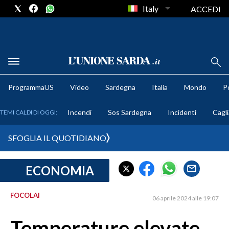
Italy
ACCEDI
METEO
ProgrammaUS
Video
Sardegna
Italia
Mondo
Po
COMUNI AL VOTO
Incendi
Sos Sardegna
Incidenti
Cagli
TEMI CALDI DI OGGI:
VIDEO
SFOGLIA IL QUOTIDIANO
FOTO
ECONOMIA
CRONACA SARDEGNA
CAGLIARI
FOCOLAI
06 aprile 2024 alle 19:07
PROVINCIA DI CAGLIARI
SULCIS IGLESIENTE
Temperature elevate