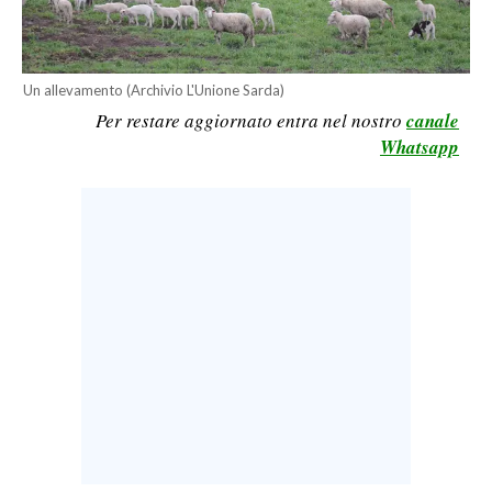
LAVORO
BANDI
Un allevamento (Archivio L'Unione Sarda)
SPORT IN SARDEGNA
Per restare aggiornato entra nel nostro
canale
Whatsapp
SPORT
RISULTATI E CLASSIFICHE
CALCIO
CALCIO REGIONALE
BASKET
VOLLEY
MOTORI
TENNIS
ALTRI SPORT
CULTURA