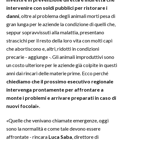
intervenire con soldi pubblici per ristorare i
INFO AZIENDE
danni
, oltre al problema degli animali morti pesa di
ABBONATI
gran lunga per le aziende la condizione di quelli che,
seppur sopravvissuti alla malattia, presentano
ANNUNCI
strascichi per il resto della loro vita con molti capi
NECROLOGI
che abortiscono e, altri, ridotti in condizioni
PUBBLICITÀ
precarie - aggiunge -. Gli animali improduttivi sono
SPIAGGE
un costo ulteriore per le aziende già colpite in questi
STORE
anni dai rincari delle materie prime. Ecco perché
chiediamo che il prossimo esecutivo regionale
intervenga prontamente per affrontare a
monte i problemi e arrivare preparati in caso di
nuovi focolai»
.
«Quelle che venivano chiamate emergenze, oggi
sono la normalità e come tale devono essere
affrontate - rincara
Luca Saba
, direttore di