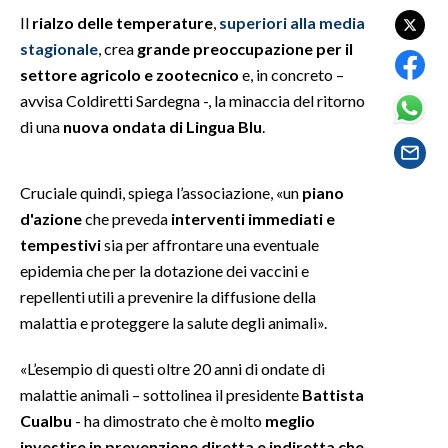
Il
rialzo delle temperature
,
superiori alla media
SPETTACOLI
stagionale
, crea
grande preoccupazione per il
settore agricolo e zootecnico
e, in concreto –
GOSSIP
avvisa Coldiretti Sardegna -, la minaccia del ritorno
di una
nuova ondata di Lingua Blu
.
SALUTE
SARDEGNA TURISMO
Cruciale quindi, spiega l’associazione, «un
piano
d'azione
che preveda
interventi immediati e
SARDI NEL MONDO
tempestivi
sia per affrontare una eventuale
NOTIZIE
epidemia che per la dotazione dei vaccini e
repellenti utili a prevenire la diffusione della
EVENTI
malattia e proteggere la salute degli animali».
#CARAUNIONE
«L’esempio di questi oltre 20 anni di ondate di
malattie animali – sottolinea il presidente
Battista
3 MINUTI CON
Cualbu
- ha dimostrato che è molto
meglio
INSULARITÀ
investire in prevenzione diretta e indiretta che