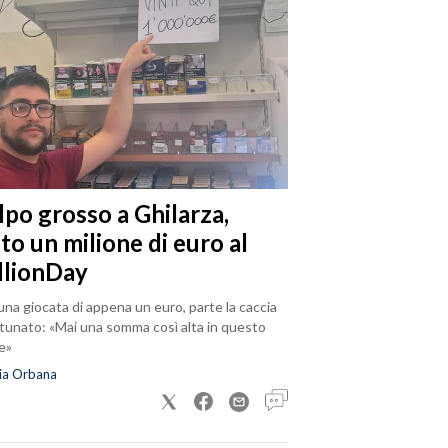
lpo grosso a Ghilarza,
to un milione di euro al
llionDay
na giocata di appena un euro, parte la caccia
rtunato: «Mai una somma così alta in questo
e»
ia Orbana