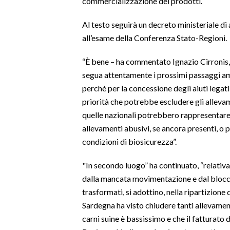
commercializzazione dei prodotti.
SPETTACOLI
Al testo seguirà un decreto ministeriale d
all’esame della Conferenza Stato-Regioni.
GOSSIP
“È bene – ha commentato Ignazio Cirronis,
SALUTE
segua attentamente i prossimi passaggi am
perché per la concessione degli aiuti legati 
SARDEGNA TURISMO
priorità che potrebbe escludere gli allevame
quelle nazionali potrebbero rappresentare 
SARDI NEL MONDO
allevamenti abusivi, se ancora presenti, o 
NOTIZIE
condizioni di biosicurezza”.
EVENTI
"In secondo luogo” ha continuato, “relati
#CARAUNIONE
dalla mancata movimentazione e dal blocc
trasformati, si adottino, nella ripartizione 
3 MINUTI CON
Sardegna ha visto chiudere tanti allevamen
carni suine è bassissimo e che il fatturato 
INSULARITÀ