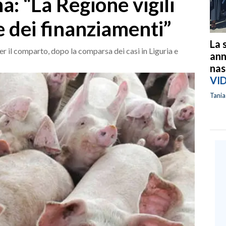
: “La Regione vigili
ne dei finanziamenti”
La 
er il comparto, dopo la comparsa dei casi in Liguria e
ann
nas
VI
Tani