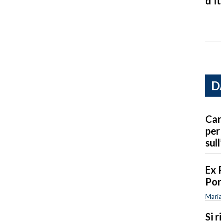
d’It
D
Car
per
sull
Ex 
Por
Maria
Si 