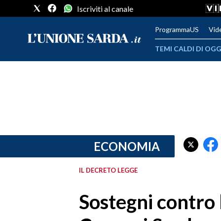
Iscriviti al canale
ProgrammaUS
Vid
TEMI CALDI DI OGG
METEO
COMUNI AL VOTO
VIDEO
FOTO
ECONOMIA
CRONACA SARDEGNA
IL DECRETO LEGGE
CAGLIARI
Sostegni contro 
PROVINCIA DI CAGLIARI
SULCIS IGLESIENTE