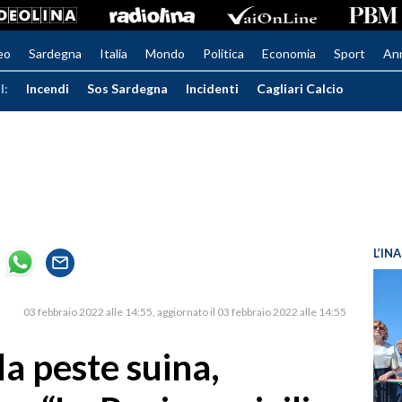
eo
Sardegna
Italia
Mondo
Politica
Economia
Sport
An
I:
Incendi
Sos Sardegna
Incidenti
Cagliari Calcio
L’IN
03 febbraio 2022 alle 14:55
aggiornato il 03 febbraio 2022 alle 14:55
la peste suina,