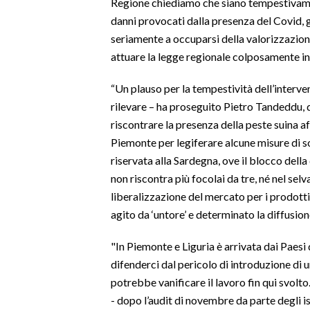
Regione chiediamo che siano tempestivament
danni provocati dalla presenza del Covid, gl
INFO AZIENDE
seriamente a occuparsi della valorizzazio
ABBONATI
attuare la legge regionale colposamente in
ANNUNCI
“Un plauso per la tempestività dell’interv
NECROLOGI
rilevare – ha proseguito Pietro Tandeddu, 
PUBBLICITÀ
riscontrare la presenza della peste suina afr
SPIAGGE
Piemonte per legiferare alcune misure di s
STORE
riservata alla Sardegna, ove il blocco dell
non riscontra più focolai da tre, né nel selv
liberalizzazione del mercato per i prodotti
agito da ‘untore’ e determinato la diffusion
"In Piemonte e Liguria è arrivata dai Paesi 
difenderci dal pericolo di introduzione di u
potrebbe vanificare il lavoro fin qui svol
- dopo l’audit di novembre da parte degli i