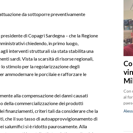
i attuazione da sottoporre preventivamente
 presidente di Copagri Sardegna – che la Regione
ministrativi chiedendo, in primo luogo,
agli interventi strutturali sia stata stabilita una
nti sardi. Vista la scarsità di risorse regionali,
Co
lo stimolo per la regolarizzazione degli
vin
per ammodernare le porcilaie e rafforzare le
Mi
Con u
vamente alla compensazione dei danni causati
al fo
paes
o della commercializzazione dei prodotti
dei finanziamenti, criteri tali da considerare che la
Aless
ti, che il suo tasso di autoapprovvigionamento di
dei salumifici si è ridotto paurosamente. Alla