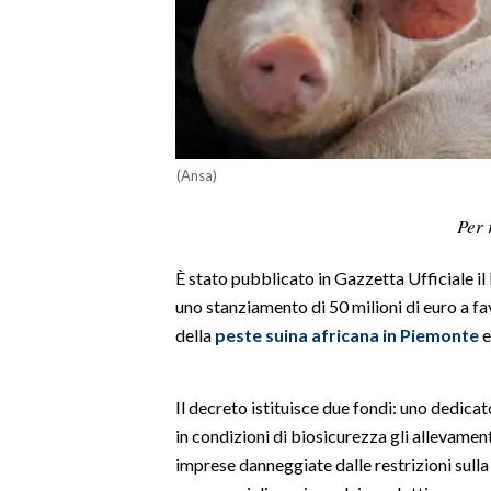
LAVORO
BANDI
SPORT IN SARDEGNA
SPORT
(Ansa)
RISULTATI E CLASSIFICHE
Per 
CALCIO
CALCIO REGIONALE
È stato pubblicato in Gazzetta Ufficiale il
BASKET
uno stanziamento di 50 milioni di euro a f
della
peste suina africana in Piemonte
e
VOLLEY
MOTORI
TENNIS
Il decreto istituisce due fondi: uno dedicat
ALTRI SPORT
in condizioni di biosicurezza gli allevamen
imprese danneggiate dalle restrizioni sulla
CULTURA