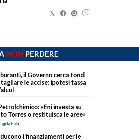
ria
A
NON
PERDERE
buranti, il Governo cerca fondi
 tagliare le accise: ipotesi tassa
’alcol
Petrolchimico: «Eni investa su
to Torres o restituisca le aree»
ngela Pala
riducono i finanziamenti per le