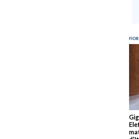
FIOR
Gig
Ele
mat