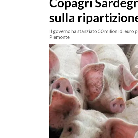
Copagri Sardegna
MEDIO CAMPIDANO
ORISTANO E PROVINCIA
sulla ripartizio
SASSARI E PROVINCIA
GALLURA
Il governo ha stanziato 50 milioni di euro p
Piemonte
NUORO E PROVINCIA
OGLIASTRA
AGENDA
CRONACA
ITALIA
MONDO
POLITICA
ECONOMIA
SERVIZI ALLE IMPRESE