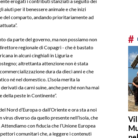
e erogati i contributi stanziati a seguito dei
i aiuti per il benessere animale e che inizi
ne del comparto, andando prioritariamente ad
attuata”.
#
ento da parte del governo, ma non possiamo non
direttore regionale di Copagri - che è bastato
icana in alcuni cinghiali in Liguria e
ostegno; altrettanta attenzione non è stata
a commercializzazione dura da dieci anni e che
atico né nel domestico. L’Isola merita la
 derivati da carni suine, anche perché non ha mai
e della peste in Continente”.
del Nord d’Europa o dall’Oriente e ora sta a noi
Vi
n virus diverso da quello presente nell’Isola, che
to. Attendiamo con fiducia che l’Unione Europea
Mu
spettori comunitari che, a leggere i contenuti
ne