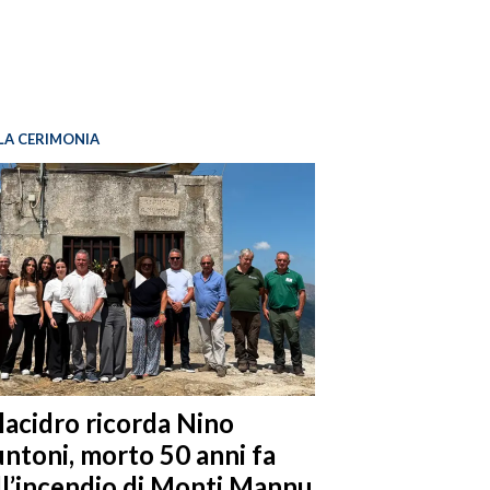
LA CERIMONIA
llacidro ricorda Nino
ntoni, morto 50 anni fa
ll’incendio di Monti Mannu