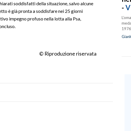
hiarati soddisfatti della situazione, salvo alcune
-
V
etto è già pronta a soddisfare nei 25 giorni
L’oma
ttivo impegno profuso nella lotta alla Psa,
medag
oncluso.
1976
Gianl
© Riproduzione riservata