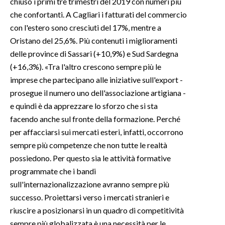
chiuso i primi tre trimestri del 2019 con numeri più
che confortanti. A Cagliari i fatturati del commercio
INFO AZIENDE
con l'estero sono cresciuti del 17%, mentre a
ABBONATI
Oristano del 25,6%. Più contenuti i miglioramenti
ANNUNCI
delle province di Sassari (+10,9%) e Sud Sardegna
(+16,3%). «Tra l'altro crescono sempre più le
NECROLOGI
imprese che partecipano alle iniziative sull'export -
PUBBLICITÀ
prosegue il numero uno dell'associazione artigiana -
SPIAGGE
e quindi è da apprezzare lo sforzo che si sta
STORE
facendo anche sul fronte della formazione. Perché
per affacciarsi sui mercati esteri, infatti, occorrono
sempre più competenze che non tutte le realtà
possiedono. Per questo sia le attività formative
programmate che i bandi
sull'internazionalizzazione avranno sempre più
successo. Proiettarsi verso i mercati stranieri e
riuscire a posizionarsi in un quadro di competitività
sempre più globalizzata è una necessità per le