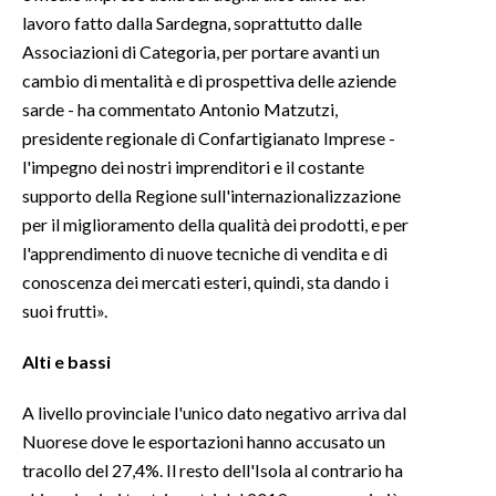
lavoro fatto dalla Sardegna, soprattutto dalle
SPETTACOLI
Associazioni di Categoria, per portare avanti un
cambio di mentalità e di prospettiva delle aziende
GOSSIP
sarde - ha commentato Antonio Matzutzi,
presidente regionale di Confartigianato Imprese -
SALUTE
l'impegno dei nostri imprenditori e il costante
supporto della Regione sull'internazionalizzazione
SARDEGNA TURISMO
per il miglioramento della qualità dei prodotti, e per
l'apprendimento di nuove tecniche di vendita e di
SARDI NEL MONDO
conoscenza dei mercati esteri, quindi, sta dando i
NOTIZIE
suoi frutti».
EVENTI
Alti e bassi
#CARAUNIONE
A livello provinciale l'unico dato negativo arriva dal
3 MINUTI CON
Nuorese dove le esportazioni hanno accusato un
tracollo del 27,4%. Il resto dell'Isola al contrario ha
INSULARITÀ