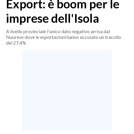
Export: è boom per le
MEDIO CAMPIDANO
ORISTANO E PROVINCIA
imprese dell'Isola
SASSARI E PROVINCIA
GALLURA
A livello provinciale l'unico dato negativo arriva dal
Nuorese dove le esportazioni hanno accusato un tracollo
NUORO E PROVINCIA
del 27,4%
OGLIASTRA
AGENDA
CRONACA
ITALIA
MONDO
POLITICA
ECONOMIA
SERVIZI ALLE IMPRESE