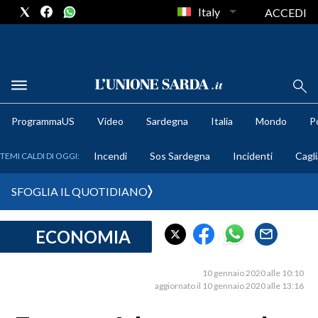
Italy
ACCEDI
METEO
ProgrammaUS
Video
Sardegna
Italia
Mondo
Po
COMUNI AL VOTO
Incendi
Sos Sardegna
Incidenti
Cagli
TEMI CALDI DI OGGI:
VIDEO
SFOGLIA IL QUOTIDIANO
FOTO
ECONOMIA
CRONACA SARDEGNA
CAGLIARI
10 gennaio 2020 alle 10:10
PROVINCIA DI CAGLIARI
aggiornato il 10 gennaio 2020 alle 13:16
SULCIS IGLESIENTE