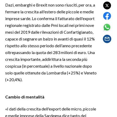
Dazi, embarghi e Brexit non sono riusciti, per ora, a
LAVORO
fermare la crescita all'estero delle piccole e medie
BANDI
imprese sarde. Lo conferma il fatturato dell'export
regionale registrato dalle Pmi locali nei primi nove
SPORT IN SARDEGNA
mesi del 2019 dalle rilevazioni di Confartigianato,
capace di segnare un balzo in avanti di quasi il 12%
SPORT
rispetto allo stesso periodo dell'anno precedente
RISULTATI E CLASSIFICHE
oltrepassando la quota dei 283 milioni di euro. Una
CALCIO
crescita importante, addirittura la seconda più
CALCIO REGIONALE
cospicua (in percentuale) a livello nazionale dopo
BASKET
solo quelle ottenute da Lombardia (+25%) e Veneto
(+20,4%).
VOLLEY
MOTORI
TENNIS
Cambio di mentalità
ALTRI SPORT
«I dati della crescita dell'export delle micro, piccole
e medie imprese della Sardegna dice tanto del
CULTURA