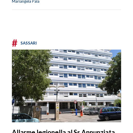
Mariangela Pala
#
SASSARI
Allarme legionella al Ss Annunziata,