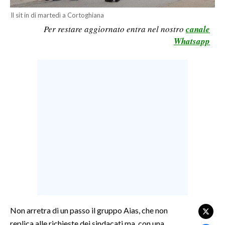
LAVORO
Il sit in di martedì a Cortoghiana
Per restare aggiornato entra nel nostro
canale
BANDI
Whatsapp
SPORT IN SARDEGNA
SPORT
RISULTATI E CLASSIFICHE
CALCIO
CALCIO REGIONALE
BASKET
VOLLEY
MOTORI
TENNIS
ALTRI SPORT
Non arretra di un passo il gruppo Aias, che non
replica alle richieste dei sindacati ma, con una
CULTURA