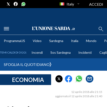
Italy
ACCEDI
METEO
ProgrammaUS
Video
Sardegna
Italia
Mondo
Po
COMUNI AL VOTO
Incendi
Sos Sardegna
Incidenti
Cagli
TEMI CALDI DI OGGI:
VIDEO
SFOGLIA IL QUOTIDIANO
FOTO
ECONOMIA
CRONACA SARDEGNA
CAGLIARI
12 aprile 2018 alle 21:15
PROVINCIA DI CAGLIARI
aggiornato il 12 aprile 2018 alle 21:40
SULCIS IGLESIENTE