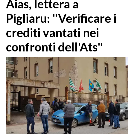
Aias, lettera a
MEDIO CAMPIDANO
ORISTANO E PROVINCIA
Pigliaru: "Verificare i
SASSARI E PROVINCIA
crediti vantati nei
GALLURA
NUORO E PROVINCIA
confronti dell'Ats"
OGLIASTRA
AGENDA
CRONACA
ITALIA
MONDO
POLITICA
ECONOMIA
SERVIZI ALLE IMPRESE