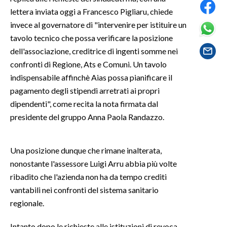
lettera inviata oggi a Francesco Pigliaru, chiede
SPETTACOLI
invece al governatore di "intervenire per istituire un
tavolo tecnico che possa verificare la posizione
GOSSIP
dell'associazione, creditrice di ingenti somme nei
confronti di Regione, Ats e Comuni. Un tavolo
SALUTE
indispensabile affinchè Aias possa pianificare il
pagamento degli stipendi arretrati ai propri
SARDEGNA TURISMO
dipendenti", come recita la nota firmata dal
presidente del gruppo Anna Paola Randazzo.
SARDI NEL MONDO
NOTIZIE
Una posizione dunque che rimane inalterata,
EVENTI
nonostante l'assessore Luigi Arru abbia più volte
#CARAUNIONE
ribadito che l'azienda non ha da tempo crediti
vantabili nei confronti del sistema sanitario
3 MINUTI CON
regionale.
INSULARITÀ
Intanto dopo le richieste alle istituzioni di revoca,