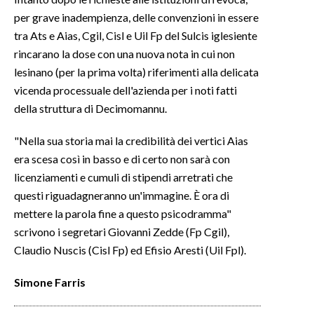
per grave inadempienza, delle convenzioni in essere
INFO AZIENDE
tra Ats e Aias, Cgil, Cisl e Uil Fp del Sulcis iglesiente
ABBONATI
rincarano la dose con una nuova nota in cui non
lesinano (per la prima volta) riferimenti alla delicata
ANNUNCI
vicenda processuale dell'azienda per i noti fatti
NECROLOGI
della struttura di Decimomannu.
PUBBLICITÀ
SPIAGGE
"Nella sua storia mai la credibilità dei vertici Aias
era scesa così in basso e di certo non sarà con
STORE
licenziamenti e cumuli di stipendi arretrati che
questi riguadagneranno un'immagine. È ora di
mettere la parola fine a questo psicodramma"
scrivono i segretari Giovanni Zedde (Fp Cgil),
Claudio Nuscis (Cisl Fp) ed Efisio Aresti (Uil Fpl).
Simone
Farris