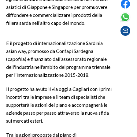
asiatici di Giappone e Singapore per promuovere,
SPETTACOLI
diffondere e commercializzare i prodotti della
filiera sarda nell'altro capo del mondo.
GOSSIP
È il progetto di internazionalizzazione Sardinia
SALUTE
asian way, promosso da Confapi Sardegna
SARDEGNA TURISMO
(capofila) e finanziato dall'assessorato regionale
dell'Industria nell'ambito del programma triennale
SARDI NEL MONDO
per l'internazionalizzazione 2015-2018.
NOTIZIE
Il progetto ha avuto il via oggi a Cagliari con i primi
EVENTI
incontri tra le imprese e il team di specialisti che
supporterà le azioni del piano e accompagnerà le
#CARAUNIONE
aziende passo per passo attraverso la nuova sfida
sui mercati esteri.
3 MINUTI CON
Tra le azioni proposte dal piano di
INSULARITÀ