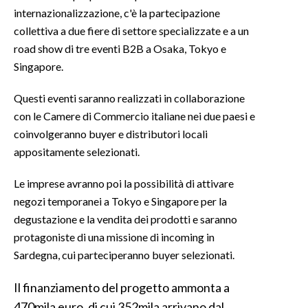
internazionalizzazione, c'è la partecipazione
INFO AZIENDE
collettiva a due fiere di settore specializzate e a un
road show di tre eventi B2B a Osaka, Tokyo e
ABBONATI
Singapore.
ANNUNCI
NECROLOGI
Questi eventi saranno realizzati in collaborazione
PUBBLICITÀ
con le Camere di Commercio italiane nei due paesi e
coinvolgeranno buyer e distributori locali
SPIAGGE
appositamente selezionati.
STORE
Le imprese avranno poi la possibilità di attivare
negozi temporanei a Tokyo e Singapore per la
degustazione e la vendita dei prodotti e saranno
protagoniste di una missione di incoming in
Sardegna, cui parteciperanno buyer selezionati.
Il finanziamento del progetto ammonta a
470mila euro, di cui 352mila arrivano dal