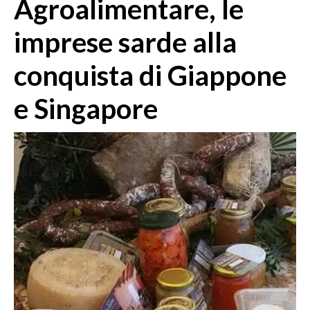
Agroalimentare, le
MEDIO CAMPIDANO
ORISTANO E PROVINCIA
imprese sarde alla
SASSARI E PROVINCIA
conquista di Giappone
GALLURA
NUORO E PROVINCIA
e Singapore
OGLIASTRA
AGENDA
CRONACA
ITALIA
MONDO
POLITICA
ECONOMIA
SERVIZI ALLE IMPRESE