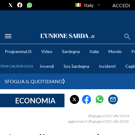
Italy
ACCEDI
METEO
ProgrammaUS
Video
Sardegna
Italia
Mondo
Po
COMUNI AL VOTO
Incendi
Sos Sardegna
Incidenti
Cagli
TEMI CALDI DI OGGI:
VIDEO
SFOGLIA IL QUOTIDIANO
FOTO
ECONOMIA
CRONACA SARDEGNA
CAGLIARI
08 giugno 2017 alle 19:34
PROVINCIA DI CAGLIARI
aggiornato il 08 giugno 2017 alle 20:05
SULCIS IGLESIENTE