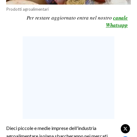
LAVORO
Prodotti agroalimentari
Per restare aggiornato entra nel nostro
canale
BANDI
Whatsapp
SPORT IN SARDEGNA
SPORT
RISULTATI E CLASSIFICHE
CALCIO
CALCIO REGIONALE
BASKET
VOLLEY
MOTORI
TENNIS
ALTRI SPORT
Dieci piccole e medie imprese dell'industria
agroalimentare isolana sbarcheranno nei mercati
CULTURA