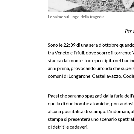
LAVORO
Le salme sul luogo della tragedia
BANDI
Per 
SPORT IN SARDEGNA
Sono le 22:39 di una sera d'ottobre quando 
SPORT
tra Veneto e Friuli, dove scorre il torrente 
RISULTATI E CLASSIFICHE
stacca dal monte Toc e precipita nel bacino
CALCIO
anni prima, provocando un'onda che supera i
CALCIO REGIONALE
comuni di Longarone, Castellavazzo, Codiss
BASKET
VOLLEY
Paesi che saranno spazzati dalla furia dell
MOTORI
quella di due bombe atomiche, portandosi 
TENNIS
alcuna possibilità di scampo. L'indomani, all
ALTRI SPORT
stampa si presenterà uno scenario spettrale
di detriti e cadaveri.
CULTURA