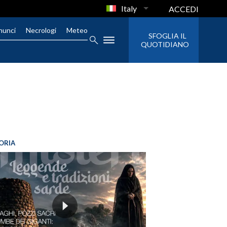
Italy
ACCEDI
nunci
Necrologi
Meteo
SFOGLIA IL
QUOTIDIANO
ORIA