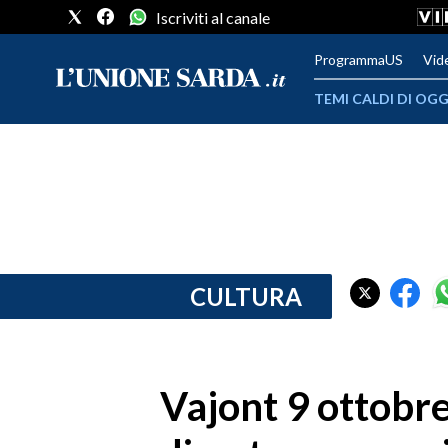
Iscriviti al canale
ProgrammaUS
Vid
TEMI CALDI DI OGG
METEO
COMUNI AL VOTO
VIDEO
FOTO
CULTURA
CRONACA SARDEGNA
CAGLIARI
Vajont 9 ottobre
PROVINCIA DI CAGLIARI
SULCIS IGLESIENTE