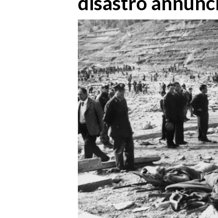
disastro annunc
MEDIO CAMPIDANO
ORISTANO E PROVINCIA
SASSARI E PROVINCIA
GALLURA
NUORO E PROVINCIA
OGLIASTRA
AGENDA
CRONACA
ITALIA
MONDO
POLITICA
ECONOMIA
SERVIZI ALLE IMPRESE