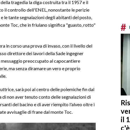
 della tragedia la diga costruita tra il 1957 e il
 il controllo dell'ENEL, nonostante le perizie
 e le tante segnalazioni degli abitanti del posto,
#
onte Toc, che in friulano significa "guasto, rotto"
ra in corso una prova di invaso, con il livello del
so direttore dei lavori della Sade ingegner
un messaggio preoccupato al capocantiere
 ferie, ma senza diramare un vero e proprio
lle.
uttrice, sarà poi al centro delle polemiche fin dal
a di non aver tenuto conto delle segnalazioni di
Ris
ersanti del bacino e di aver riempito l'alveo oltre i
ven
tate avvisaglie di frane dal monte Toc.
il 
c'