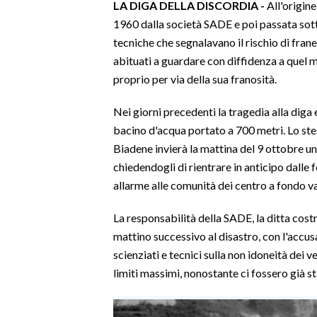
LA DIGA DELLA DISCORDIA -
All'origine
1960 dalla società SADE e poi passata sotto
INFO AZIENDE
tecniche che segnalavano il rischio di frane
ABBONATI
abituati a guardare con diffidenza a quel m
ANNUNCI
proprio per via della sua franosità.
NECROLOGI
Nei giorni precedenti la tragedia alla diga e
PUBBLICITÀ
bacino d'acqua portato a 700 metri. Lo stes
SPIAGGE
Biadene invierà la mattina del 9 ottobre 
STORE
chiedendogli di rientrare in anticipo dalle
allarme alle comunità dei centro a fondo va
La responsabilità della SADE, la ditta costr
mattino successivo al disastro, con l'accus
scienziati e tecnici sulla non idoneità dei v
limiti massimi, nonostante ci fossero già s