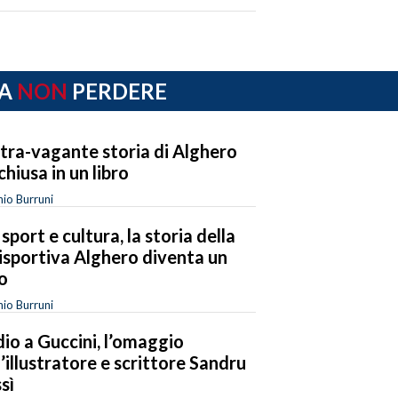
A
NON
PERDERE
xtra-vagante storia di Alghero
chiusa in un libro
io Burruni
 sport e cultura, la storia della
isportiva Alghero diventa un
ro
io Burruni
io a Guccini, l’omaggio
l’illustratore e scrittore Sandru
sì