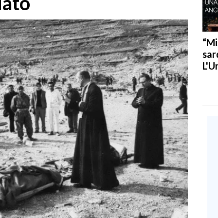
iato
“Mi
sar
L'U