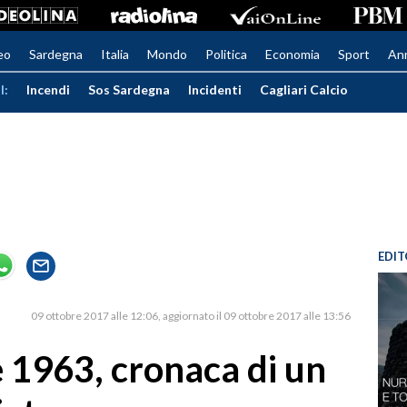
eo
Sardegna
Italia
Mondo
Politica
Economia
Sport
An
I:
Incendi
Sos Sardegna
Incidenti
Cagliari Calcio
EDIT
09 ottobre 2017 alle 12:06
aggiornato il 09 ottobre 2017 alle 13:56
 1963, cronaca di un