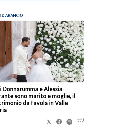
I D’ARANCIO
i Donnarumma e Alessia
fante sono marito e moglie, il
rimonio da favola in Valle
ria