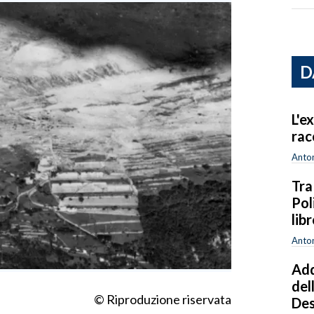
D
L'e
rac
Anton
Tra
Pol
lib
Anton
Add
del
© Riproduzione riservata
Des