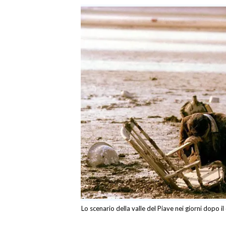
SPETTACOLI
GOSSIP
SALUTE
SARDEGNA TURISMO
SARDI NEL MONDO
NOTIZIE
EVENTI
#CARAUNIONE
3 MINUTI CON
Lo scenario della valle del Piave nei giorni dopo il
INSULARITÀ