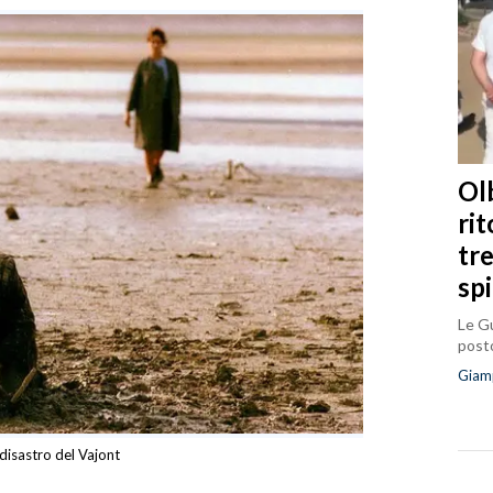
Olb
ri
tr
sp
Le Gu
posto
Giam
 disastro del Vajont