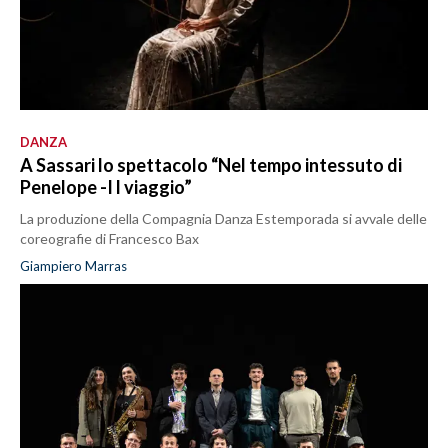
DANZA
A Sassari lo spettacolo “Nel tempo intessuto di
Penelope -I l viaggio”
La produzione della Compagnia Danza Estemporada si avvale delle
coreografie di Francesco Bax
Giampiero Marras