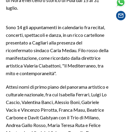
di Nora e nel centro storico di Pula dal 15 al 31
luglio.
SPETTACOLI
Sono 14 gli appuntamenti in calendario fra recital,
GOSSIP
concerti, spettacoli e danza, in un ricco cartellone
SALUTE
presentato a Cagliari alla presenza del
riconfermato sindaco Carla Medau. Filo rosso della
SARDEGNA TURISMO
manifestazione, come ricordato dalla direttrice
artistica Valeria Ciabattoni, "il Mediterraneo, tra
SARDI NEL MONDO
mito e contemporaneità".
NOTIZIE
Attesi nomi di primo piano del panorama artistico e
EVENTI
culturale nazionale, fra cui Isabella Ferrari, Luigi Lo
Cascio, Valentina Banci, Alessio Boni, Gabriele
#CARAUNIONE
Vacis e Vincenzo Pirrotta, Franca Masu, Beatrice
3 MINUTI CON
Carbone e Davit Galstyan con il Trio di Milano,
Andrea Gallo Rosso, Maria Teresa Ruta e Felice
INSULARITÀ