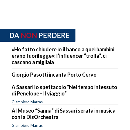
DA
NON
PERDERE
«Ho fatto chiudere io il banco a quei bambini:
erano fuorilegge»: l’influencer “trolla”, ci
cascano a migliaia
Giorgio Pasotti incanta Porto Cervo
A Sassari lo spettacolo “Nel tempo intessuto
di Penelope -I l viaggio”
Giampiero Marras
Al Museo “Sanna” di Sassari serata in musica
con la DisOrchestra
Giampiero Marras