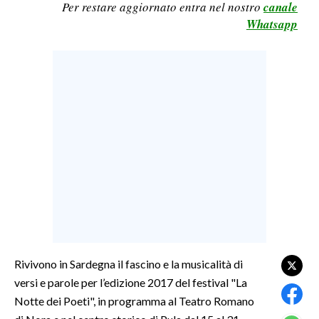
Per restare aggiornato entra nel nostro
canale
LAVORO
Whatsapp
BANDI
SPORT IN SARDEGNA
SPORT
RISULTATI E CLASSIFICHE
CALCIO
CALCIO REGIONALE
BASKET
VOLLEY
MOTORI
TENNIS
Rivivono in Sardegna il fascino e la musicalità di
versi e parole per l’edizione 2017 del festival "La
ALTRI SPORT
Notte dei Poeti", in programma al Teatro Romano
CULTURA