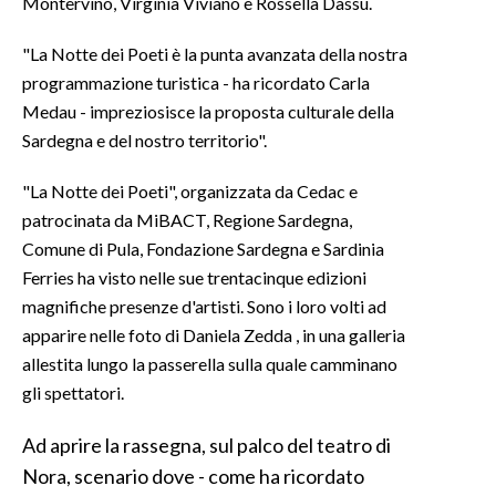
Montervino, Virginia Viviano e Rossella Dassu.
INFO AZIENDE
"La Notte dei Poeti è la punta avanzata della nostra
programmazione turistica - ha ricordato Carla
ABBONATI
Medau - impreziosisce la proposta culturale della
ANNUNCI
Sardegna e del nostro territorio".
NECROLOGI
PUBBLICITÀ
"La Notte dei Poeti", organizzata da Cedac e
SPIAGGE
patrocinata da MiBACT, Regione Sardegna,
Comune di Pula, Fondazione Sardegna e Sardinia
STORE
Ferries ha visto nelle sue trentacinque edizioni
magnifiche presenze d'artisti. Sono i loro volti ad
apparire nelle foto di Daniela Zedda , in una galleria
allestita lungo la passerella sulla quale camminano
gli spettatori.
Ad aprire la rassegna, sul palco del teatro di
Nora, scenario dove - come ha ricordato