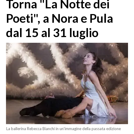
Torna "La Notte dei
MEDIO CAMPIDANO
ORISTANO E PROVINCIA
Poeti", a Nora e Pula
SASSARI E PROVINCIA
dal 15 al 31 luglio
GALLURA
NUORO E PROVINCIA
OGLIASTRA
AGENDA
CRONACA
ITALIA
MONDO
POLITICA
ECONOMIA
La ballerina Rebecca Bianchi in un'immagine della passata edizione
SERVIZI ALLE IMPRESE