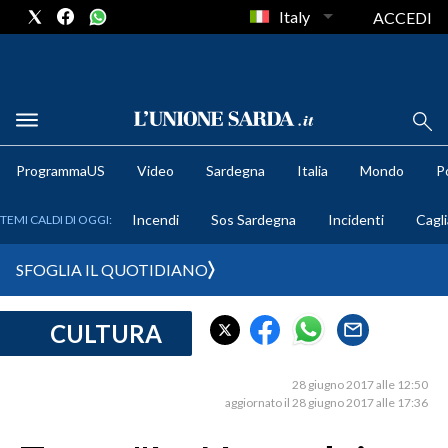
Italy
ACCEDI
METEO
ProgrammaUS
Video
Sardegna
Italia
Mondo
Po
COMUNI AL VOTO
Incendi
Sos Sardegna
Incidenti
Cagli
TEMI CALDI DI OGGI:
VIDEO
SFOGLIA IL QUOTIDIANO
FOTO
CULTURA
CRONACA SARDEGNA
CAGLIARI
28 giugno 2017 alle 12:50
PROVINCIA DI CAGLIARI
aggiornato il 28 giugno 2017 alle 17:36
SULCIS IGLESIENTE