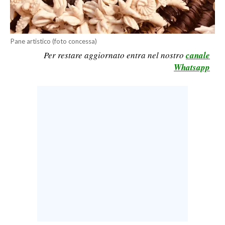
LAVORO
BANDI
Pane artistico (foto concessa)
SPORT IN SARDEGNA
Per restare aggiornato entra nel nostro
canale
Whatsapp
SPORT
RISULTATI E CLASSIFICHE
CALCIO
CALCIO REGIONALE
BASKET
VOLLEY
MOTORI
TENNIS
ALTRI SPORT
CULTURA