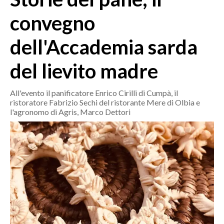
MEDIO CAMPIDANO
convegno
ORISTANO E PROVINCIA
SASSARI E PROVINCIA
dell'Accademia sarda
GALLURA
del lievito madre
NUORO E PROVINCIA
OGLIASTRA
All'evento il panificatore Enrico Cirilli di Cumpà, il
AGENDA
ristoratore Fabrizio Sechi del ristorante Mere di Olbia e
l'agronomo di Agris, Marco Dettori
CRONACA
ITALIA
MONDO
POLITICA
ECONOMIA
SERVIZI ALLE IMPRESE