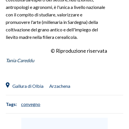
antropologi e agronomi, è l'unica a livello nazionale
INFO AZIENDE
con il compito di studiare, valorizzare e
ABBONATI
promuovere l'arte (millenaria in Sardegna) della
coltivazione del grano antico e dell'impiego del
ANNUNCI
lievito madre nella filiera cerealicola.
NECROLOGI
PUBBLICITÀ
© Riproduzione riservata
SPIAGGE
Tania Careddu
STORE
Gallura di Olbia
Arzachena
Tags:
convegno