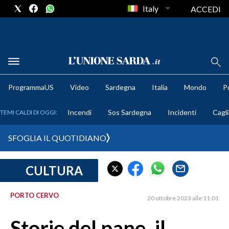
Italy
ACCEDI
METEO
ProgrammaUS
Video
Sardegna
Italia
Mondo
Po
COMUNI AL VOTO
Incendi
Sos Sardegna
Incidenti
Cagli
TEMI CALDI DI OGGI:
VIDEO
SFOGLIA IL QUOTIDIANO
FOTO
CULTURA
CRONACA SARDEGNA
CAGLIARI
PORTO CERVO
20 ottobre 2023 alle 11:01
PROVINCIA DI CAGLIARI
SULCIS IGLESIENTE
Storie del pane, il