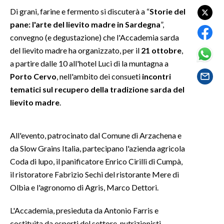
Di grani, farine e fermento si discuterà a “
Storie del
SPETTACOLI
pane: l'arte del lievito madre in Sardegna
”,
convegno (e degustazione) che l'Accademia sarda
GOSSIP
del lievito madre ha organizzato, per il
21 ottobre
,
a partire dalle 10 all'hotel Luci di la muntagna a
SALUTE
Porto Cervo
, nell'ambito dei consueti
incontri
tematici sul recupero della tradizione sarda del
SARDEGNA TURISMO
lievito madre
.
SARDI NEL MONDO
NOTIZIE
All'evento, patrocinato dal Comune di Arzachena e
da Slow Grains Italia, partecipano l'azienda agricola
EVENTI
Coda di lupo, il panificatore Enrico Cirilli di Cumpà,
#CARAUNIONE
il ristoratore Fabrizio Sechi del ristorante Mere di
Olbia e l'agronomo di Agris, Marco Dettori.
3 MINUTI CON
L'Accademia, presieduta da Antonio Farris e
INSULARITÀ
costituita da esperti del settore, nutrizionisti,