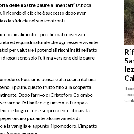
oria delle nostre paure alimentari”
(Aboca,
, il ricordo di ciò che è successo dopo aver
a o la sfiducia nei suoi confronti.
che con un alimento – perché mal conservato
eta ed è quindi naturale che ogni essere vivente
i per valutare i potenziali rischi insiti nell’atto
Rif
i di oggi sono solo l’ultima versione delle paure
Sa
lez
Ca
omodoro. Possiamo pensare alla cucina italiana
 no. Eppure, questo frutto fino alla scoperta
Il co
seco
ontinente. Dopo l’arrivo di Cristoforo Colombo
cambi
rsarono l’Atlantico e giunsero in Europa a
enco è lungo e forse sorprendente: il mais, la
 il peperoncino piccante, alcune varietà di
o e la vaniglia e, appunto, il pomodoro. L’impatto
opea è stato enorme.