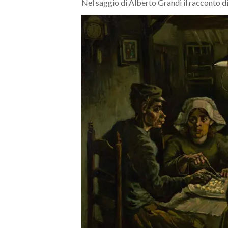
Nel saggio di Alberto Grandi il racconto di
MEDIO CAMPIDANO
ORISTANO E PROVINCIA
SASSARI E PROVINCIA
GALLURA
NUORO E PROVINCIA
OGLIASTRA
AGENDA
CRONACA
ITALIA
MONDO
POLITICA
ECONOMIA
SERVIZI ALLE IMPRESE