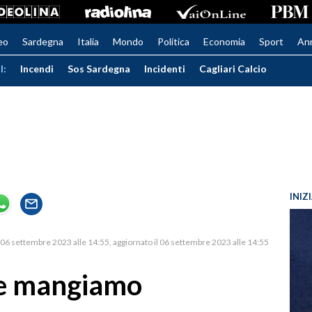
eo
Sardegna
Italia
Mondo
Politica
Economia
Sport
An
I:
Incendi
Sos Sardegna
Incidenti
Cagliari Calcio
INIZ
06 settembre 2023 alle 14:55
aggiornato il 06 settembre 2023 alle 14:55
he mangiamo