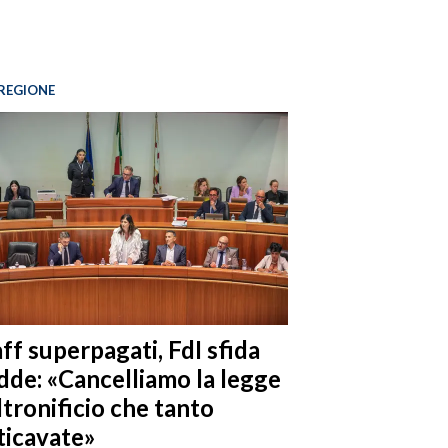
REGIONE
ff superpagati, FdI sfida
dde: «Cancelliamo la legge
ltronificio che tanto
ticavate»